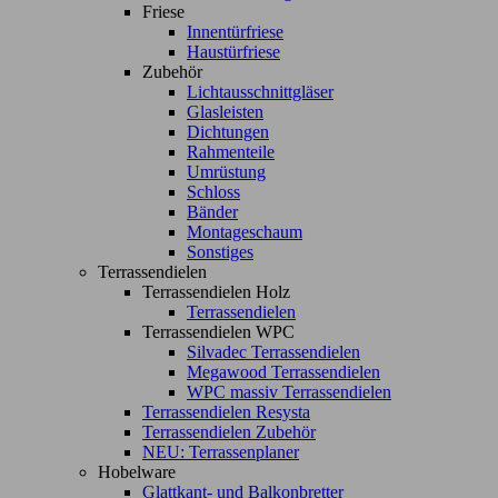
Friese
Innentürfriese
Haustürfriese
Zubehör
Lichtausschnittgläser
Glasleisten
Dichtungen
Rahmenteile
Umrüstung
Schloss
Bänder
Montageschaum
Sonstiges
Terrassendielen
Terrassendielen Holz
Terrassendielen
Terrassendielen WPC
Silvadec Terrassendielen
Megawood Terrassendielen
WPC massiv Terrassendielen
Terrassendielen Resysta
Terrassendielen Zubehör
NEU: Terrassenplaner
Hobelware
Glattkant- und Balkonbretter