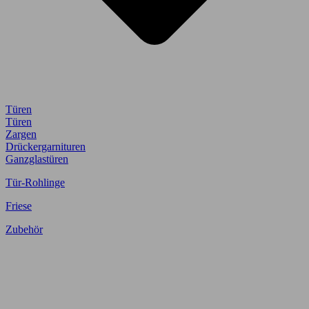
Türen
Türen
Zargen
Drückergarnituren
Ganzglastüren
Tür-Rohlinge
Friese
Zubehör