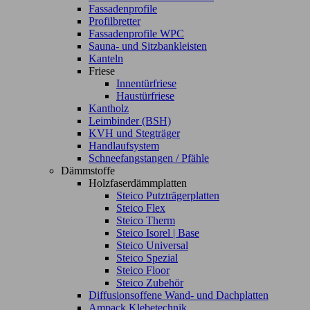
Fassadenprofile
Profilbretter
Fassadenprofile WPC
Sauna- und Sitzbankleisten
Kanteln
Friese
Innentürfriese
Haustürfriese
Kantholz
Leimbinder (BSH)
KVH und Stegträger
Handlaufsystem
Schneefangstangen / Pfähle
Dämmstoffe
Holzfaserdämmplatten
Steico Putzträgerplatten
Steico Flex
Steico Therm
Steico Isorel | Base
Steico Universal
Steico Spezial
Steico Floor
Steico Zubehör
Diffusionsoffene Wand- und Dachplatten
Ampack Klebetechnik