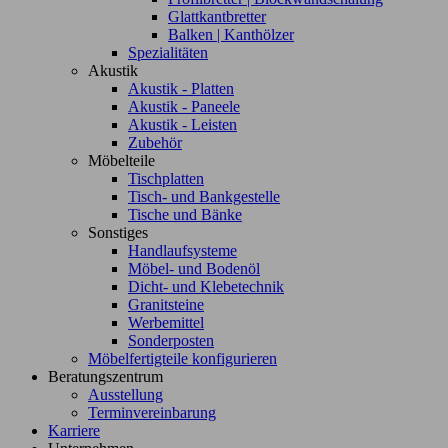
Glattkantbretter
Balken | Kanthölzer
Spezialitäten
Akustik
Akustik - Platten
Akustik - Paneele
Akustik - Leisten
Zubehör
Möbelteile
Tischplatten
Tisch- und Bankgestelle
Tische und Bänke
Sonstiges
Handlaufsysteme
Möbel- und Bodenöl
Dicht- und Klebetechnik
Granitsteine
Werbemittel
Sonderposten
Möbelfertigteile konfigurieren
Beratungszentrum
Ausstellung
Terminvereinbarung
Karriere