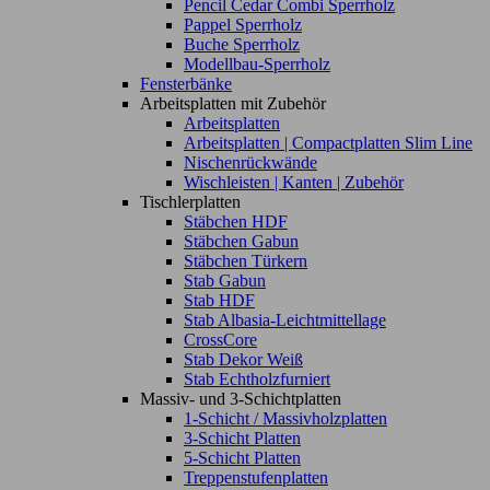
Pencil Cedar Combi Sperrholz
Pappel Sperrholz
Buche Sperrholz
Modellbau-Sperrholz
Fensterbänke
Arbeitsplatten mit Zubehör
Arbeitsplatten
Arbeitsplatten | Compactplatten Slim Line
Nischenrückwände
Wischleisten | Kanten | Zubehör
Tischlerplatten
Stäbchen HDF
Stäbchen Gabun
Stäbchen Türkern
Stab Gabun
Stab HDF
Stab Albasia-Leichtmittellage
CrossCore
Stab Dekor Weiß
Stab Echtholzfurniert
Massiv- und 3-Schichtplatten
1-Schicht / Massivholzplatten
3-Schicht Platten
5-Schicht Platten
Treppenstufenplatten