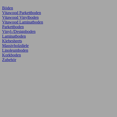
Böden
Vitawood Parkettboden
Vitawood Vinylboden
Vitawood Laminatboden
Parkettboden
Vinyl-/Designboden
Laminatboden
Klebesheets
Massivholzdiele
Linoleumboden
Korkboden
Zubehör