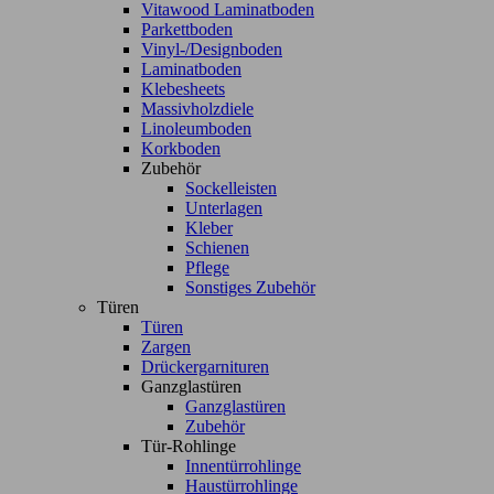
Vitawood Laminatboden
Parkettboden
Vinyl-/Designboden
Laminatboden
Klebesheets
Massivholzdiele
Linoleumboden
Korkboden
Zubehör
Sockelleisten
Unterlagen
Kleber
Schienen
Pflege
Sonstiges Zubehör
Türen
Türen
Zargen
Drückergarnituren
Ganzglastüren
Ganzglastüren
Zubehör
Tür-Rohlinge
Innentürrohlinge
Haustürrohlinge