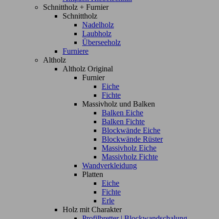
Schnittholz + Furnier
Schnittholz
Nadelholz
Laubholz
Überseeholz
Furniere
Altholz
Altholz Original
Furnier
Eiche
Fichte
Massivholz und Balken
Balken Eiche
Balken Fichte
Blockwände Eiche
Blockwände Rüster
Massivholz Eiche
Massivholz Fichte
Wandverkleidung
Platten
Eiche
Fichte
Erle
Holz mit Charakter
Profilbretter | Blockwandschalung