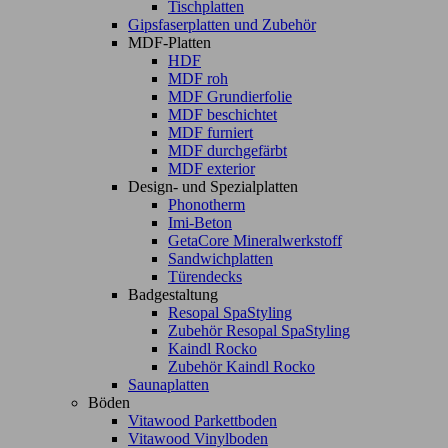
Tischplatten
Gipsfaserplatten und Zubehör
MDF-Platten
HDF
MDF roh
MDF Grundierfolie
MDF beschichtet
MDF furniert
MDF durchgefärbt
MDF exterior
Design- und Spezialplatten
Phonotherm
Imi-Beton
GetaCore Mineralwerkstoff
Sandwichplatten
Türendecks
Badgestaltung
Resopal SpaStyling
Zubehör Resopal SpaStyling
Kaindl Rocko
Zubehör Kaindl Rocko
Saunaplatten
Böden
Vitawood Parkettboden
Vitawood Vinylboden