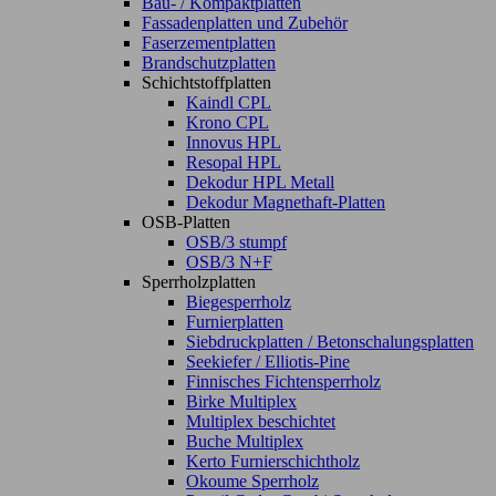
Bau- / Kompaktplatten
Fassadenplatten und Zubehör
Faserzementplatten
Brandschutzplatten
Schichtstoffplatten
Kaindl CPL
Krono CPL
Innovus HPL
Resopal HPL
Dekodur HPL Metall
Dekodur Magnethaft-Platten
OSB-Platten
OSB/3 stumpf
OSB/3 N+F
Sperrholzplatten
Biegesperrholz
Furnierplatten
Siebdruckplatten / Betonschalungsplatten
Seekiefer / Elliotis-Pine
Finnisches Fichtensperrholz
Birke Multiplex
Multiplex beschichtet
Buche Multiplex
Kerto Furnierschichtholz
Okoume Sperrholz