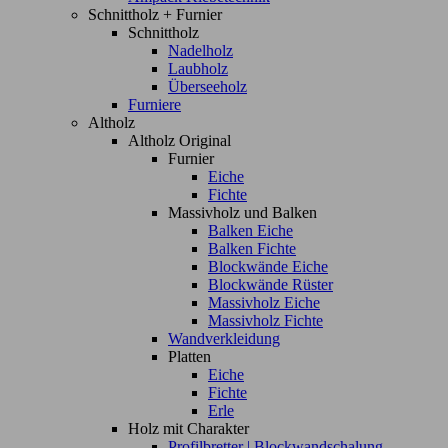
Schnittholz + Furnier
Schnittholz
Nadelholz
Laubholz
Überseeholz
Furniere
Altholz
Altholz Original
Furnier
Eiche
Fichte
Massivholz und Balken
Balken Eiche
Balken Fichte
Blockwände Eiche
Blockwände Rüster
Massivholz Eiche
Massivholz Fichte
Wandverkleidung
Platten
Eiche
Fichte
Erle
Holz mit Charakter
Profilbretter | Blockwandschalung