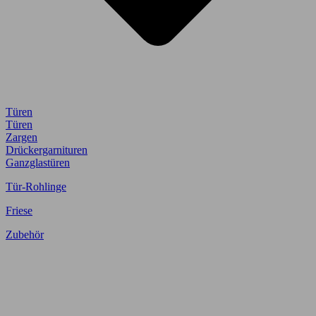
Türen
Türen
Zargen
Drückergarnituren
Ganzglastüren
Tür-Rohlinge
Friese
Zubehör