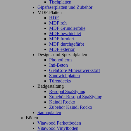
Tischplatten
Gipsfaserplatten und Zubehör
MDF-Platten
HDF
MDF roh
MDF Grundierfolie
MDF beschichtet
MDF furniert
MDF durchgefärbt
MDF exterior
Design- und Spezialplatten
Phonotherm
Imi-Beton
GetaCore Mineralwerkstoff
Sandwichplatten
Türendecks
Badgestaltung
Resopal SpaStyling
Zubehör Resopal SpaStyling
Kaindl Rocko
Zubehör Kaindl Rocko
Saunaplatten
Böden
Vitawood Parkettboden
Vitawood Vinylboden