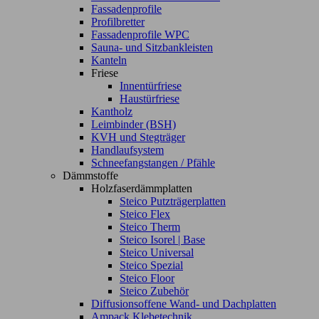
Fassadenprofile
Profilbretter
Fassadenprofile WPC
Sauna- und Sitzbankleisten
Kanteln
Friese
Innentürfriese
Haustürfriese
Kantholz
Leimbinder (BSH)
KVH und Stegträger
Handlaufsystem
Schneefangstangen / Pfähle
Dämmstoffe
Holzfaserdämmplatten
Steico Putzträgerplatten
Steico Flex
Steico Therm
Steico Isorel | Base
Steico Universal
Steico Spezial
Steico Floor
Steico Zubehör
Diffusionsoffene Wand- und Dachplatten
Ampack Klebetechnik