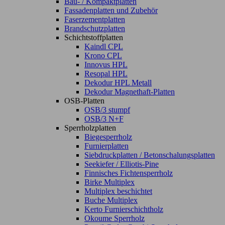
Bau- / Kompaktplatten
Fassadenplatten und Zubehör
Faserzementplatten
Brandschutzplatten
Schichtstoffplatten
Kaindl CPL
Krono CPL
Innovus HPL
Resopal HPL
Dekodur HPL Metall
Dekodur Magnethaft-Platten
OSB-Platten
OSB/3 stumpf
OSB/3 N+F
Sperrholzplatten
Biegesperrholz
Furnierplatten
Siebdruckplatten / Betonschalungsplatten
Seekiefer / Elliotis-Pine
Finnisches Fichtensperrholz
Birke Multiplex
Multiplex beschichtet
Buche Multiplex
Kerto Furnierschichtholz
Okoume Sperrholz