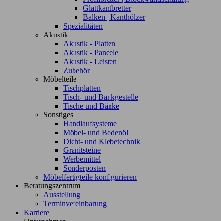
Glattkantbretter
Balken | Kanthölzer
Spezialitäten
Akustik
Akustik - Platten
Akustik - Paneele
Akustik - Leisten
Zubehör
Möbelteile
Tischplatten
Tisch- und Bankgestelle
Tische und Bänke
Sonstiges
Handlaufsysteme
Möbel- und Bodenöl
Dicht- und Klebetechnik
Granitsteine
Werbemittel
Sonderposten
Möbelfertigteile konfigurieren
Beratungszentrum
Ausstellung
Terminvereinbarung
Karriere