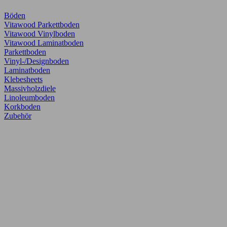
Böden
Vitawood Parkettboden
Vitawood Vinylboden
Vitawood Laminatboden
Parkettboden
Vinyl-/Designboden
Laminatboden
Klebesheets
Massivholzdiele
Linoleumboden
Korkboden
Zubehör