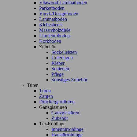
Vitawood Laminatboden
Parkettboden
Vinyl-/Designboden
Laminatboden
Klebesheets
Massivholzdiele
Linoleumboden
Korkboden
Zubehör
Sockelleisten
Unterlagen
Kleber
Schienen
Pflege
Sonstiges Zubehör
Türen
Türen
Zargen
Drückergarnituren
Ganzglastüren
Ganzglastüren
Zubehör
Tür-Rohlinge
Innentürrohlinge
Haustürrohlinge