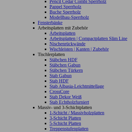
Pencil Cedar Combi Sperrholz
Pappel Sperrholz
Buche Sperrholz
Modellbau-Sperrholz
Fensterbänke
Arbeitsplatten mit Zubehör
Arbeitsplatten
Arbeitsplatten | Compactplatten Slim Line
Nischenrückwände
Wischleisten | Kanten | Zubehör
Tischlerplatten
Stäbchen HDF
Stäbchen Gabun
Stäbchen Türkern
Stab Gabun
Stab HDF
Stab Albasia-Leichtmittellage
CrossCore
Stab Dekor Weiß
Stab Echtholzfurniert
Massiv- und 3-Schichtplatten
1-Schicht / Massivholzplatten
3-Schicht Platten
5-Schicht Platten
Treppenstufenplatten