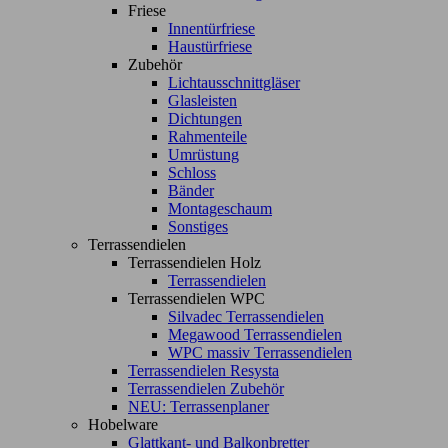
Friese
Innentürfriese
Haustürfriese
Zubehör
Lichtausschnittgläser
Glasleisten
Dichtungen
Rahmenteile
Umrüstung
Schloss
Bänder
Montageschaum
Sonstiges
Terrassendielen
Terrassendielen Holz
Terrassendielen
Terrassendielen WPC
Silvadec Terrassendielen
Megawood Terrassendielen
WPC massiv Terrassendielen
Terrassendielen Resysta
Terrassendielen Zubehör
NEU: Terrassenplaner
Hobelware
Glattkant- und Balkonbretter