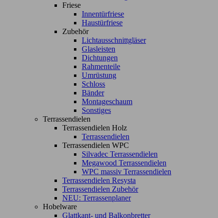
Friese
Innentürfriese
Haustürfriese
Zubehör
Lichtausschnittgläser
Glasleisten
Dichtungen
Rahmenteile
Umrüstung
Schloss
Bänder
Montageschaum
Sonstiges
Terrassendielen
Terrassendielen Holz
Terrassendielen
Terrassendielen WPC
Silvadec Terrassendielen
Megawood Terrassendielen
WPC massiv Terrassendielen
Terrassendielen Resysta
Terrassendielen Zubehör
NEU: Terrassenplaner
Hobelware
Glattkant- und Balkonbretter