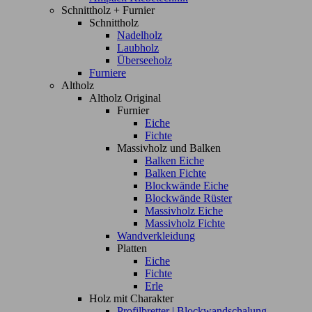
Schnittholz + Furnier
Schnittholz
Nadelholz
Laubholz
Überseeholz
Furniere
Altholz
Altholz Original
Furnier
Eiche
Fichte
Massivholz und Balken
Balken Eiche
Balken Fichte
Blockwände Eiche
Blockwände Rüster
Massivholz Eiche
Massivholz Fichte
Wandverkleidung
Platten
Eiche
Fichte
Erle
Holz mit Charakter
Profilbretter | Blockwandschalung