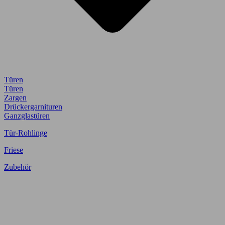
Türen
Türen
Zargen
Drückergarnituren
Ganzglastüren
Tür-Rohlinge
Friese
Zubehör