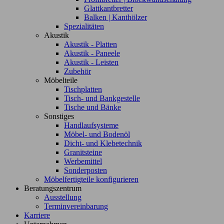
Glattkantbretter
Balken | Kanthölzer
Spezialitäten
Akustik
Akustik - Platten
Akustik - Paneele
Akustik - Leisten
Zubehör
Möbelteile
Tischplatten
Tisch- und Bankgestelle
Tische und Bänke
Sonstiges
Handlaufsysteme
Möbel- und Bodenöl
Dicht- und Klebetechnik
Granitsteine
Werbemittel
Sonderposten
Möbelfertigteile konfigurieren
Beratungszentrum
Ausstellung
Terminvereinbarung
Karriere