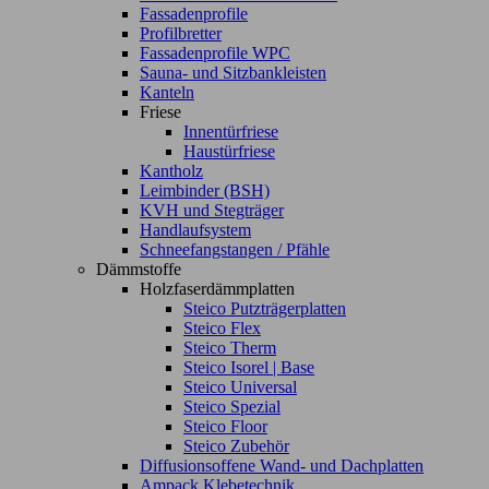
Fassadenprofile
Profilbretter
Fassadenprofile WPC
Sauna- und Sitzbankleisten
Kanteln
Friese
Innentürfriese
Haustürfriese
Kantholz
Leimbinder (BSH)
KVH und Stegträger
Handlaufsystem
Schneefangstangen / Pfähle
Dämmstoffe
Holzfaserdämmplatten
Steico Putzträgerplatten
Steico Flex
Steico Therm
Steico Isorel | Base
Steico Universal
Steico Spezial
Steico Floor
Steico Zubehör
Diffusionsoffene Wand- und Dachplatten
Ampack Klebetechnik