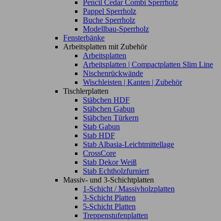
Pencil Cedar Combi Sperrholz
Pappel Sperrholz
Buche Sperrholz
Modellbau-Sperrholz
Fensterbänke
Arbeitsplatten mit Zubehör
Arbeitsplatten
Arbeitsplatten | Compactplatten Slim Line
Nischenrückwände
Wischleisten | Kanten | Zubehör
Tischlerplatten
Stäbchen HDF
Stäbchen Gabun
Stäbchen Türkern
Stab Gabun
Stab HDF
Stab Albasia-Leichtmittellage
CrossCore
Stab Dekor Weiß
Stab Echtholzfurniert
Massiv- und 3-Schichtplatten
1-Schicht / Massivholzplatten
3-Schicht Platten
5-Schicht Platten
Treppenstufenplatten