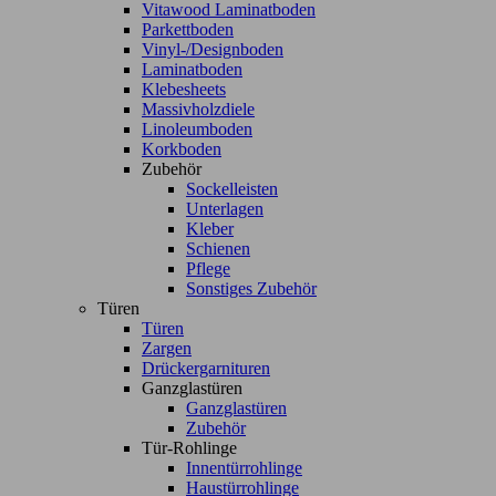
Vitawood Laminatboden
Parkettboden
Vinyl-/Designboden
Laminatboden
Klebesheets
Massivholzdiele
Linoleumboden
Korkboden
Zubehör
Sockelleisten
Unterlagen
Kleber
Schienen
Pflege
Sonstiges Zubehör
Türen
Türen
Zargen
Drückergarnituren
Ganzglastüren
Ganzglastüren
Zubehör
Tür-Rohlinge
Innentürrohlinge
Haustürrohlinge