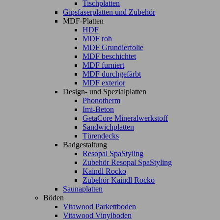
Tischplatten
Gipsfaserplatten und Zubehör
MDF-Platten
HDF
MDF roh
MDF Grundierfolie
MDF beschichtet
MDF furniert
MDF durchgefärbt
MDF exterior
Design- und Spezialplatten
Phonotherm
Imi-Beton
GetaCore Mineralwerkstoff
Sandwichplatten
Türendecks
Badgestaltung
Resopal SpaStyling
Zubehör Resopal SpaStyling
Kaindl Rocko
Zubehör Kaindl Rocko
Saunaplatten
Böden
Vitawood Parkettboden
Vitawood Vinylboden