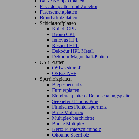
Bau- / Kompaktplatten
Fassadenplatten und Zubehör
Faserzementplatten
Brandschutzplatten
Schichtstoffplatten
Kaindl CPL
Krono CPL
Innovus HPL
Resopal HPL
Dekodur HPL Metall
Dekodur Magnethaft-Platten
OSB-Platten
OSB/3 stumpf
OSB/3 N+F
Sperrholzplatten
Biegesperrholz
Furnierplatten
Siebdruckplatten / Betonschalungsplatten
Seekiefer / Elliotis-Pine
Finnisches Fichtensperrholz
Birke Multiplex
Multiplex beschichtet
Buche Multiplex
Kerto Furnierschichtholz
Okoume Sperrholz