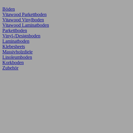
Böden
Vitawood Parkettboden
Vitawood Vinylboden
Vitawood Laminatboden
Parkettboden
Vinyl-/Designboden
Laminatboden
Klebesheets
Massivholzdiele
Linoleumboden
Korkboden
Zubehör