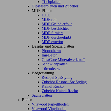
Tischplatten
Gipsfaserplatten und Zubehör
MDF-Platten
HDF
MDF roh
MDF Grundierfolie
MDF beschichtet
MDF furniert
MDF durchgefärbt
MDF exterior
Design- und Spezialplatten
Phonotherm
Imi-Beton
GetaCore Mineralwerkstoff
Sandwichplatten
Türendecks
Badgestaltung
Resopal SpaStyling
Zubehör Resopal SpaStyling
Kaindl Rocko
Zubehör Kaindl Rocko
Saunaplatten
Böden
Vitawood Parkettboden
Vitawood Vinylboden