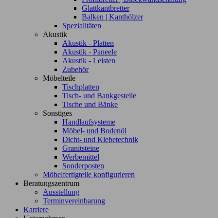
Glattkantbretter
Balken | Kanthölzer
Spezialitäten
Akustik
Akustik - Platten
Akustik - Paneele
Akustik - Leisten
Zubehör
Möbelteile
Tischplatten
Tisch- und Bankgestelle
Tische und Bänke
Sonstiges
Handlaufsysteme
Möbel- und Bodenöl
Dicht- und Klebetechnik
Granitsteine
Werbemittel
Sonderposten
Möbelfertigteile konfigurieren
Beratungszentrum
Ausstellung
Terminvereinbarung
Karriere