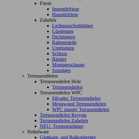
Friese
Innentürfriese
Haustürfriese
Zubehör
Lichtausschnittgläser
Glasleisten
Dichtungen
Rahmenteile
Umrüstung
Schloss
Bänder
Montageschaum
Sonstiges
Terrassendielen
Terrassendielen Holz
Terrassendielen
Terrassendielen WPC
Silvadec Terrassendielen
Megawood Terrassendielen
WPC massiv Terrassendielen
Terrassendielen Resysta
Terrassendielen Zubehör
NEU: Terrassenplaner
Hobelware
Glattkant- und Balkonbretter