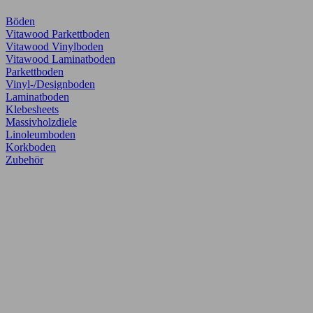
Böden
Vitawood Parkettboden
Vitawood Vinylboden
Vitawood Laminatboden
Parkettboden
Vinyl-/Designboden
Laminatboden
Klebesheets
Massivholzdiele
Linoleumboden
Korkboden
Zubehör