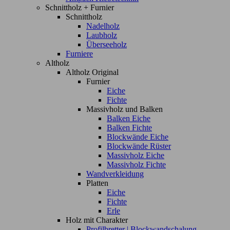
Schnittholz + Furnier
Schnittholz
Nadelholz
Laubholz
Überseeholz
Furniere
Altholz
Altholz Original
Furnier
Eiche
Fichte
Massivholz und Balken
Balken Eiche
Balken Fichte
Blockwände Eiche
Blockwände Rüster
Massivholz Eiche
Massivholz Fichte
Wandverkleidung
Platten
Eiche
Fichte
Erle
Holz mit Charakter
Profilbretter | Blockwandschalung