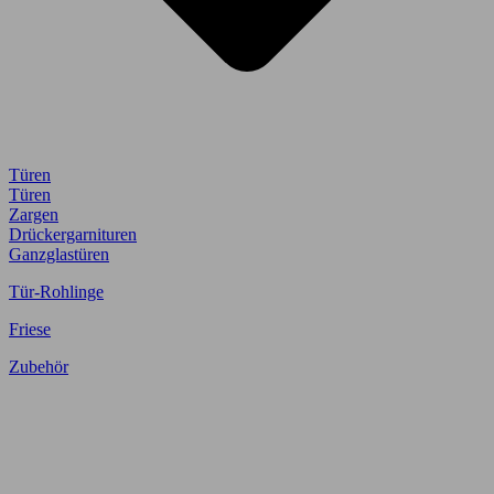
Türen
Türen
Zargen
Drückergarnituren
Ganzglastüren
Tür-Rohlinge
Friese
Zubehör