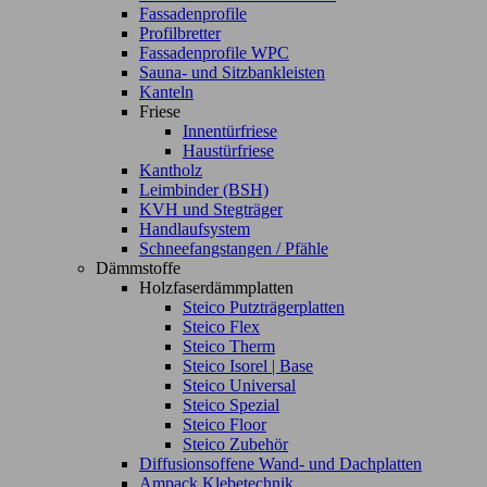
Fassadenprofile
Profilbretter
Fassadenprofile WPC
Sauna- und Sitzbankleisten
Kanteln
Friese
Innentürfriese
Haustürfriese
Kantholz
Leimbinder (BSH)
KVH und Stegträger
Handlaufsystem
Schneefangstangen / Pfähle
Dämmstoffe
Holzfaserdämmplatten
Steico Putzträgerplatten
Steico Flex
Steico Therm
Steico Isorel | Base
Steico Universal
Steico Spezial
Steico Floor
Steico Zubehör
Diffusionsoffene Wand- und Dachplatten
Ampack Klebetechnik