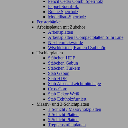
Pencil Cedar Combi Sperrholz
Pappel Sperrholz
Buche Sperrholz
Modellbau-Sperrholz
Fensterbänke
Arbeitsplatten mit Zubehör
Arbeitsplatten
Arbeitsplatten | Compactplatten Slim Line
Nischenrückwände
Wischleisten | Kanten | Zubehör
Tischlerplatten
Stäbchen HDF
Stäbchen Gabun
Stäbchen Türkern
Stab Gabun
Stab HDF
Stab Albasia-Leichtmittellage
CrossCore
Stab Dekor Weiß
Stab Echtholzfurniert
Massiv- und 3-Schichtplatten
1-Schicht / Massivholzplatten
3-Schicht Platten
5-Schicht Platten
Treppenstufenplatten