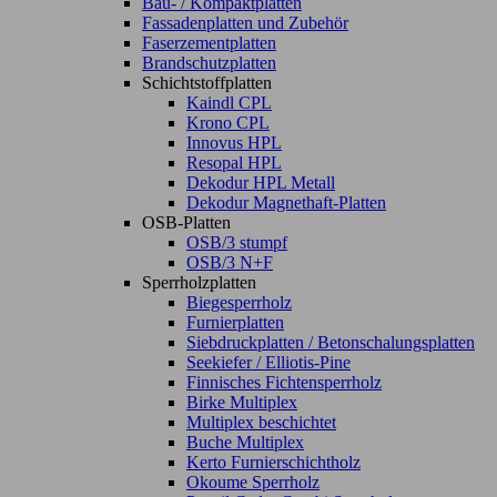
Bau- / Kompaktplatten
Fassadenplatten und Zubehör
Faserzementplatten
Brandschutzplatten
Schichtstoffplatten
Kaindl CPL
Krono CPL
Innovus HPL
Resopal HPL
Dekodur HPL Metall
Dekodur Magnethaft-Platten
OSB-Platten
OSB/3 stumpf
OSB/3 N+F
Sperrholzplatten
Biegesperrholz
Furnierplatten
Siebdruckplatten / Betonschalungsplatten
Seekiefer / Elliotis-Pine
Finnisches Fichtensperrholz
Birke Multiplex
Multiplex beschichtet
Buche Multiplex
Kerto Furnierschichtholz
Okoume Sperrholz