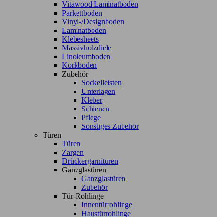
Vitawood Laminatboden
Parkettboden
Vinyl-/Designboden
Laminatboden
Klebesheets
Massivholzdiele
Linoleumboden
Korkboden
Zubehör
Sockelleisten
Unterlagen
Kleber
Schienen
Pflege
Sonstiges Zubehör
Türen
Türen
Zargen
Drückergarnituren
Ganzglastüren
Ganzglastüren
Zubehör
Tür-Rohlinge
Innentürrohlinge
Haustürrohlinge