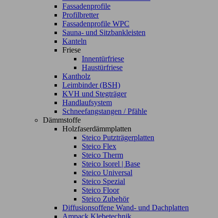
Fassadenprofile
Profilbretter
Fassadenprofile WPC
Sauna- und Sitzbankleisten
Kanteln
Friese
Innentürfriese
Haustürfriese
Kantholz
Leimbinder (BSH)
KVH und Stegträger
Handlaufsystem
Schneefangstangen / Pfähle
Dämmstoffe
Holzfaserdämmplatten
Steico Putzträgerplatten
Steico Flex
Steico Therm
Steico Isorel | Base
Steico Universal
Steico Spezial
Steico Floor
Steico Zubehör
Diffusionsoffene Wand- und Dachplatten
Ampack Klebetechnik