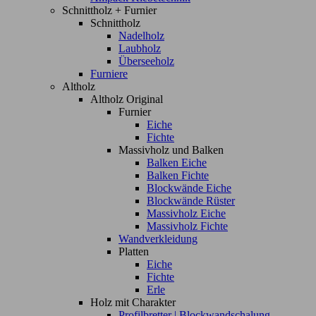
Schnittholz + Furnier
Schnittholz
Nadelholz
Laubholz
Überseeholz
Furniere
Altholz
Altholz Original
Furnier
Eiche
Fichte
Massivholz und Balken
Balken Eiche
Balken Fichte
Blockwände Eiche
Blockwände Rüster
Massivholz Eiche
Massivholz Fichte
Wandverkleidung
Platten
Eiche
Fichte
Erle
Holz mit Charakter
Profilbretter | Blockwandschalung