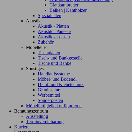
Glattkantbretter
Balken | Kanthölzer
Spezialitäten
Akustik
Akustik - Platten
Akustik - Paneele
Akustik - Leisten
Zubehör
Möbelteile
Tischplatten
Tisch- und Bankgestelle
Tische und Bänke
Sonstiges
Handlaufsysteme
Möbel- und Bodenöl
Dicht- und Klebetechnik
Granitsteine
Werbemittel
Sonderposten
Möbelfertigteile konfigurieren
Beratungszentrum
Ausstellung
Terminvereinbarung
Karriere