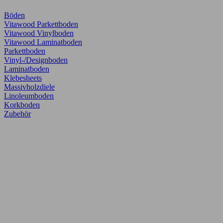
Böden
Vitawood Parkettboden
Vitawood Vinylboden
Vitawood Laminatboden
Parkettboden
Vinyl-/Designboden
Laminatboden
Klebesheets
Massivholzdiele
Linoleumboden
Korkboden
Zubehör