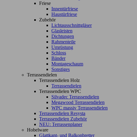
Friese
Innentürfriese
Haustürfriese
Zubehör
Lichtausschnittgläser
Glasleisten
Dichtungen
Rahmenteile
Umrüstung
Schloss
Bänder
Montageschaum
Sonstiges
Terrassendielen
Terrassendielen Holz
Terrassendielen
Terrassendielen WPC
Silvadec Terrassendielen
Megawood Terrassendielen
WPC massiv Terrassendielen
Terrassendielen Resysta
Terrassendielen Zubehör
NEU: Terrassenplaner
Hobelware
Glattkant- und Balkonbretter