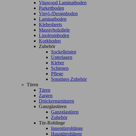
Vitawood Laminatboden
Parkettboden
Vinyl-/Designboden
Laminatboden
Klebesheets
Massivholzdiele
Linoleumboden
Korkboden
Zubehör
Sockelleisten
Unterlagen
Kleber
Schienen
Pflege
Sonstiges Zubehör
Türen
Türen
Zargen
Drückergarnituren
Ganzglastüren
Ganzglastüren
Zubehör
Tür-Rohlinge
Innentürrohlinge
Haustürrohlinge