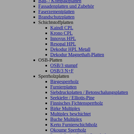
Bau- / Kompaktplatten
Fassadenplatten und Zubehör
Faserzementplatten
Brandschutzplatten
Schichtstoffplatten
Kaindl CPL
Krono CPL
Innovus HPL
Resopal HPL
Dekodur HPL Metall
Dekodur Magnethaft-Platten
OSB-Platten
OSB/3 stumpf
OSB/3 N+F
Sperrholzplatten
Biegesperrholz
Furnierplatten
Siebdruckplatten / Betonschalungsplatten
Seekiefer / Elliotis-Pine
Finnisches Fichtensperrholz
Birke Multiplex
Multiplex beschichtet
Buche Multiplex
Kerto Furnierschichtholz
Okoume Sperrholz