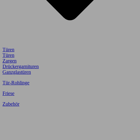
Türen
Türen
Zargen
Drückergarnituren
Ganzglastüren
Tür-Rohlinge
Friese
Zubehör