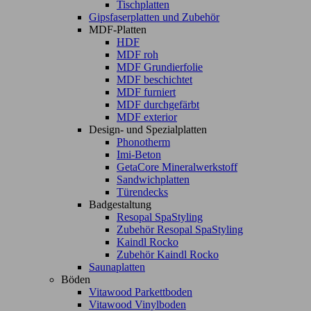
Tischplatten
Gipsfaserplatten und Zubehör
MDF-Platten
HDF
MDF roh
MDF Grundierfolie
MDF beschichtet
MDF furniert
MDF durchgefärbt
MDF exterior
Design- und Spezialplatten
Phonotherm
Imi-Beton
GetaCore Mineralwerkstoff
Sandwichplatten
Türendecks
Badgestaltung
Resopal SpaStyling
Zubehör Resopal SpaStyling
Kaindl Rocko
Zubehör Kaindl Rocko
Saunaplatten
Böden
Vitawood Parkettboden
Vitawood Vinylboden