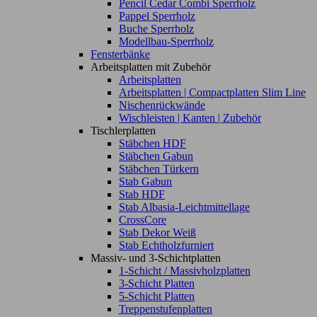
Pencil Cedar Combi Sperrholz
Pappel Sperrholz
Buche Sperrholz
Modellbau-Sperrholz
Fensterbänke
Arbeitsplatten mit Zubehör
Arbeitsplatten
Arbeitsplatten | Compactplatten Slim Line
Nischenrückwände
Wischleisten | Kanten | Zubehör
Tischlerplatten
Stäbchen HDF
Stäbchen Gabun
Stäbchen Türkern
Stab Gabun
Stab HDF
Stab Albasia-Leichtmittellage
CrossCore
Stab Dekor Weiß
Stab Echtholzfurniert
Massiv- und 3-Schichtplatten
1-Schicht / Massivholzplatten
3-Schicht Platten
5-Schicht Platten
Treppenstufenplatten