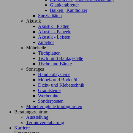
Glattkantbretter
Balken | Kanthölzer
Spezialitäten
Akustik
Akustik - Platten
Akustik - Paneele
Akustik - Leisten
Zubehör
Möbelteile
Tischplatten
Tisch- und Bankgestelle
Tische und Bänke
Sonstiges
Handlaufsysteme
Möbel- und Bodenöl
Dicht- und Klebetechnik
Granitsteine
Werbemittel
Sonderposten
Möbelfertigteile konfigurieren
Beratungszentrum
Ausstellung
Terminvereinbarung
Karriere