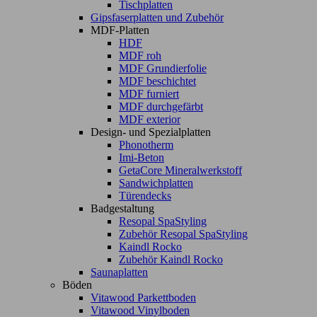
Tischplatten
Gipsfaserplatten und Zubehör
MDF-Platten
HDF
MDF roh
MDF Grundierfolie
MDF beschichtet
MDF furniert
MDF durchgefärbt
MDF exterior
Design- und Spezialplatten
Phonotherm
Imi-Beton
GetaCore Mineralwerkstoff
Sandwichplatten
Türendecks
Badgestaltung
Resopal SpaStyling
Zubehör Resopal SpaStyling
Kaindl Rocko
Zubehör Kaindl Rocko
Saunaplatten
Böden
Vitawood Parkettboden
Vitawood Vinylboden