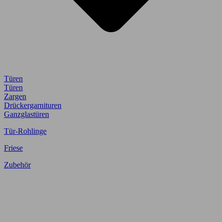
Türen
Türen
Zargen
Drückergarnituren
Ganzglastüren
Tür-Rohlinge
Friese
Zubehör