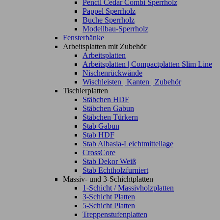
Pencil Cedar Combi Sperrholz
Pappel Sperrholz
Buche Sperrholz
Modellbau-Sperrholz
Fensterbänke
Arbeitsplatten mit Zubehör
Arbeitsplatten
Arbeitsplatten | Compactplatten Slim Line
Nischenrückwände
Wischleisten | Kanten | Zubehör
Tischlerplatten
Stäbchen HDF
Stäbchen Gabun
Stäbchen Türkern
Stab Gabun
Stab HDF
Stab Albasia-Leichtmittellage
CrossCore
Stab Dekor Weiß
Stab Echtholzfurniert
Massiv- und 3-Schichtplatten
1-Schicht / Massivholzplatten
3-Schicht Platten
5-Schicht Platten
Treppenstufenplatten