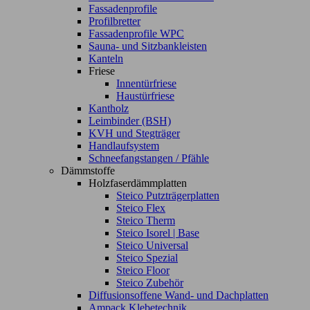
Fassadenprofile
Profilbretter
Fassadenprofile WPC
Sauna- und Sitzbankleisten
Kanteln
Friese
Innentürfriese
Haustürfriese
Kantholz
Leimbinder (BSH)
KVH und Stegträger
Handlaufsystem
Schneefangstangen / Pfähle
Dämmstoffe
Holzfaserdämmplatten
Steico Putzträgerplatten
Steico Flex
Steico Therm
Steico Isorel | Base
Steico Universal
Steico Spezial
Steico Floor
Steico Zubehör
Diffusionsoffene Wand- und Dachplatten
Ampack Klebetechnik