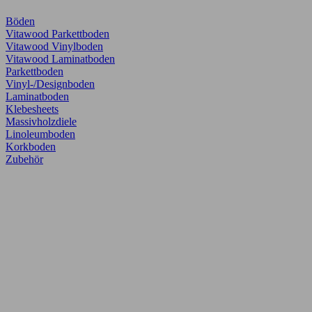
Böden
Vitawood Parkettboden
Vitawood Vinylboden
Vitawood Laminatboden
Parkettboden
Vinyl-/Designboden
Laminatboden
Klebesheets
Massivholzdiele
Linoleumboden
Korkboden
Zubehör