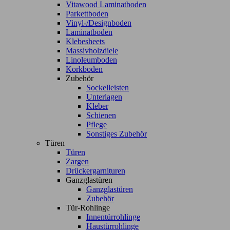
Vitawood Laminatboden
Parkettboden
Vinyl-/Designboden
Laminatboden
Klebesheets
Massivholzdiele
Linoleumboden
Korkboden
Zubehör
Sockelleisten
Unterlagen
Kleber
Schienen
Pflege
Sonstiges Zubehör
Türen
Türen
Zargen
Drückergarnituren
Ganzglastüren
Ganzglastüren
Zubehör
Tür-Rohlinge
Innentürrohlinge
Haustürrohlinge