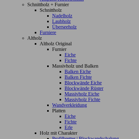
Schnittholz + Furnier
Schnittholz
Nadelholz
Laubholz
Überseeholz
Furniere
Altholz
Altholz Original
Furnier
Eiche
Fichte
Massivholz und Balken
Balken Eiche
Balken Fichte
Blockwände Eiche
Blockwände Rüster
Massivholz Eiche
Massivholz Fichte
Wandverkleidung
Platten
Eiche
Fichte
Erle
Holz mit Charakter
Profilbretter | Blockwandschalung