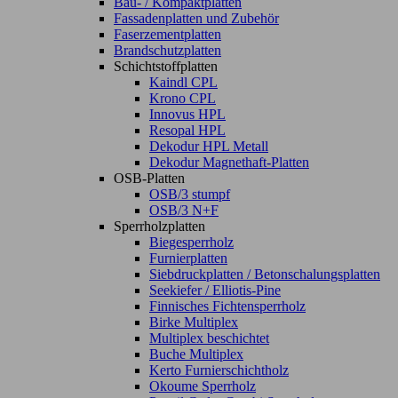
Bau- / Kompaktplatten
Fassadenplatten und Zubehör
Faserzementplatten
Brandschutzplatten
Schichtstoffplatten
Kaindl CPL
Krono CPL
Innovus HPL
Resopal HPL
Dekodur HPL Metall
Dekodur Magnethaft-Platten
OSB-Platten
OSB/3 stumpf
OSB/3 N+F
Sperrholzplatten
Biegesperrholz
Furnierplatten
Siebdruckplatten / Betonschalungsplatten
Seekiefer / Elliotis-Pine
Finnisches Fichtensperrholz
Birke Multiplex
Multiplex beschichtet
Buche Multiplex
Kerto Furnierschichtholz
Okoume Sperrholz