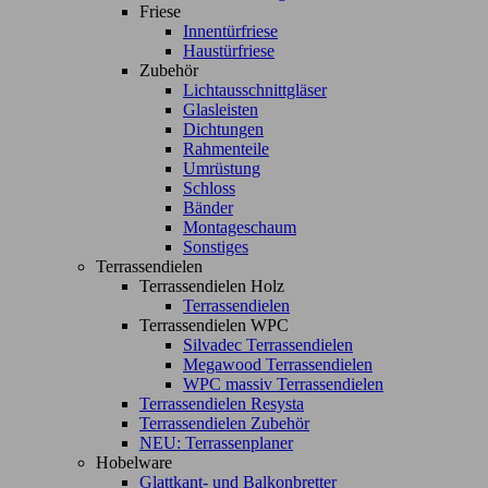
Friese
Innentürfriese
Haustürfriese
Zubehör
Lichtausschnittgläser
Glasleisten
Dichtungen
Rahmenteile
Umrüstung
Schloss
Bänder
Montageschaum
Sonstiges
Terrassendielen
Terrassendielen Holz
Terrassendielen
Terrassendielen WPC
Silvadec Terrassendielen
Megawood Terrassendielen
WPC massiv Terrassendielen
Terrassendielen Resysta
Terrassendielen Zubehör
NEU: Terrassenplaner
Hobelware
Glattkant- und Balkonbretter