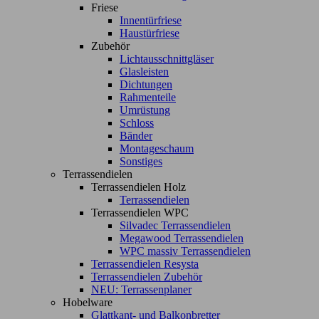
Friese
Innentürfriese
Haustürfriese
Zubehör
Lichtausschnittgläser
Glasleisten
Dichtungen
Rahmenteile
Umrüstung
Schloss
Bänder
Montageschaum
Sonstiges
Terrassendielen
Terrassendielen Holz
Terrassendielen
Terrassendielen WPC
Silvadec Terrassendielen
Megawood Terrassendielen
WPC massiv Terrassendielen
Terrassendielen Resysta
Terrassendielen Zubehör
NEU: Terrassenplaner
Hobelware
Glattkant- und Balkonbretter