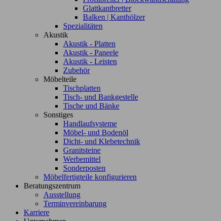
Glattkantbretter
Balken | Kanthölzer
Spezialitäten
Akustik
Akustik - Platten
Akustik - Paneele
Akustik - Leisten
Zubehör
Möbelteile
Tischplatten
Tisch- und Bankgestelle
Tische und Bänke
Sonstiges
Handlaufsysteme
Möbel- und Bodenöl
Dicht- und Klebetechnik
Granitsteine
Werbemittel
Sonderposten
Möbelfertigteile konfigurieren
Beratungszentrum
Ausstellung
Terminvereinbarung
Karriere