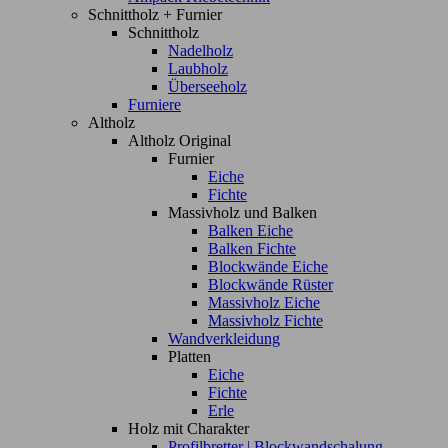
Schnittholz + Furnier
Schnittholz
Nadelholz
Laubholz
Überseeholz
Furniere
Altholz
Altholz Original
Furnier
Eiche
Fichte
Massivholz und Balken
Balken Eiche
Balken Fichte
Blockwände Eiche
Blockwände Rüster
Massivholz Eiche
Massivholz Fichte
Wandverkleidung
Platten
Eiche
Fichte
Erle
Holz mit Charakter
Profilbretter | Blockwandschalung