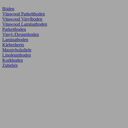
Böden
Vitawood Parkettboden
Vitawood Vinylboden
Vitawood Laminatboden
Parkettboden
Vinyl-/Designboden
Laminatboden
Klebesheets
Massivholzdiele
Linoleumboden
Korkboden
Zubehör