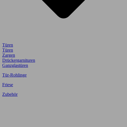
Türen
Türen
Zargen
Drückergarnituren
Ganzglastüren
Tür-Rohlinge
Friese
Zubehör