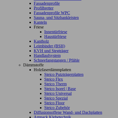
Fassadenprofile
Profilbretter
Fassadenprofile WPC
Sauna- und Sitzbankleisten
Kanteln
Friese
Innentürfriese
Haustürfriese
Kantholz
Leimbinder (BSH)
KVH und Stegträger
Handlaufsystem
Schneefangstangen / Pfähle
Dämmstoffe
Holzfaserdämmplatten
Steico Putzträgerplatten
Steico Flex
Steico Therm
Steico Isorel | Base
Steico Universal
Steico Spezial
Steico Floor
Steico Zubehör
Diffusionsoffene Wand- und Dachplatten
Ampack Klebetechnik