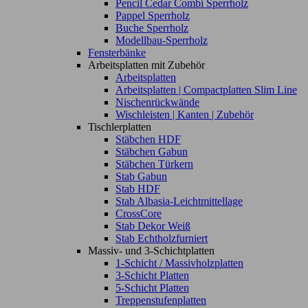
Pencil Cedar Combi Sperrholz
Pappel Sperrholz
Buche Sperrholz
Modellbau-Sperrholz
Fensterbänke
Arbeitsplatten mit Zubehör
Arbeitsplatten
Arbeitsplatten | Compactplatten Slim Line
Nischenrückwände
Wischleisten | Kanten | Zubehör
Tischlerplatten
Stäbchen HDF
Stäbchen Gabun
Stäbchen Türkern
Stab Gabun
Stab HDF
Stab Albasia-Leichtmittellage
CrossCore
Stab Dekor Weiß
Stab Echtholzfurniert
Massiv- und 3-Schichtplatten
1-Schicht / Massivholzplatten
3-Schicht Platten
5-Schicht Platten
Treppenstufenplatten