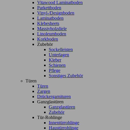
Vitawood Laminatboden
Parkettboden
Vinyl-/Designboden
Laminatboden
Klebesheets
Massivholzdiele
Linoleumboden
Korkboden
Zubehör
Sockelleisten
Unterlagen
Kleber
Schienen
Pflege
Sonstiges Zubehör
Türen
Türen
Zargen
Drückergarnituren
Ganzglastüren
Ganzglastüren
Zubehör
Tür-Rohlinge
Innentürrohlinge
Haustürrohlinge