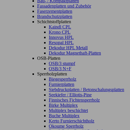
Bau- / Kompaktplatten
Fassadenplatten und Zubehör
Faserzementplatten
Brandschutzplatten
Schichtstoffplatten
Kaindl CPL
Krono CPL
Innovus HPL
Resopal HPL
Dekodur HPL Metall
Dekodur Magnethaft-Platten
OSB-Platten
OSB/3 stumpf
OSB/3 N+F
Sperrholzplatten
Biegesperrholz
Furnierplatten
Siebdruckplatten / Betonschalungsplatten
Seekiefer / Elliotis-Pine
Finnisches Fichtensperrholz
Birke Multiplex
Multiplex beschichtet
Buche Multiplex
Kerto Furnierschichtholz
Okoume Sperrholz