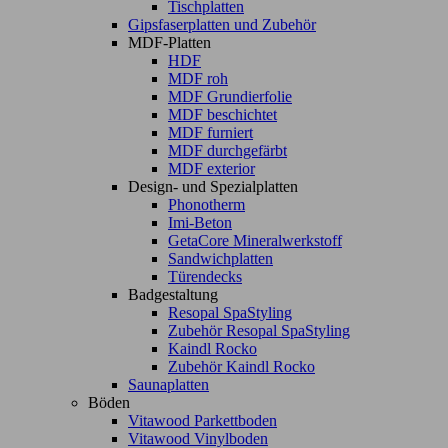
Tischplatten
Gipsfaserplatten und Zubehör
MDF-Platten
HDF
MDF roh
MDF Grundierfolie
MDF beschichtet
MDF furniert
MDF durchgefärbt
MDF exterior
Design- und Spezialplatten
Phonotherm
Imi-Beton
GetaCore Mineralwerkstoff
Sandwichplatten
Türendecks
Badgestaltung
Resopal SpaStyling
Zubehör Resopal SpaStyling
Kaindl Rocko
Zubehör Kaindl Rocko
Saunaplatten
Böden
Vitawood Parkettboden
Vitawood Vinylboden