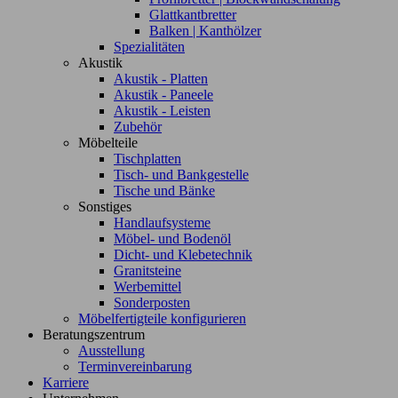
Glattkantbretter
Balken | Kanthölzer
Spezialitäten
Akustik
Akustik - Platten
Akustik - Paneele
Akustik - Leisten
Zubehör
Möbelteile
Tischplatten
Tisch- und Bankgestelle
Tische und Bänke
Sonstiges
Handlaufsysteme
Möbel- und Bodenöl
Dicht- und Klebetechnik
Granitsteine
Werbemittel
Sonderposten
Möbelfertigteile konfigurieren
Beratungszentrum
Ausstellung
Terminvereinbarung
Karriere