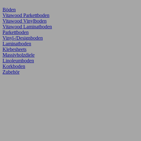
Böden
Vitawood Parkettboden
Vitawood Vinylboden
Vitawood Laminatboden
Parkettboden
Vinyl-/Designboden
Laminatboden
Klebesheets
Massivholzdiele
Linoleumboden
Korkboden
Zubehör