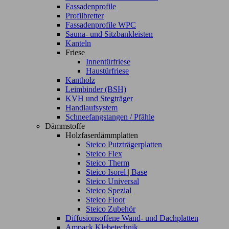
Fassadenprofile
Profilbretter
Fassadenprofile WPC
Sauna- und Sitzbankleisten
Kanteln
Friese
Innentürfriese
Haustürfriese
Kantholz
Leimbinder (BSH)
KVH und Stegträger
Handlaufsystem
Schneefangstangen / Pfähle
Dämmstoffe
Holzfaserdämmplatten
Steico Putzträgerplatten
Steico Flex
Steico Therm
Steico Isorel | Base
Steico Universal
Steico Spezial
Steico Floor
Steico Zubehör
Diffusionsoffene Wand- und Dachplatten
Ampack Klebetechnik