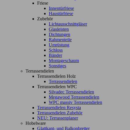
Friese
Innentürfriese
Haustürfriese
Zubehör
Lichtausschnittgläser
Glasleisten
Dichtungen
Rahmenteile
Umrüstung
Schloss
Bänder
Montageschaum
Sonstiges
Terrassendielen
Terrassendielen Holz
Terrassendielen
Terrassendielen WPC
Silvadec Terrassendielen
Megawood Terrassendielen
WPC massiv Terrassendielen
Terrassendielen Resysta
Terrassendielen Zubehör
NEU: Terrassenplaner
Hobelware
Glattkant- und Balkonbretter