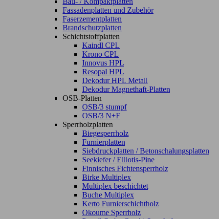
Bau- / Kompaktplatten
Fassadenplatten und Zubehör
Faserzementplatten
Brandschutzplatten
Schichtstoffplatten
Kaindl CPL
Krono CPL
Innovus HPL
Resopal HPL
Dekodur HPL Metall
Dekodur Magnethaft-Platten
OSB-Platten
OSB/3 stumpf
OSB/3 N+F
Sperrholzplatten
Biegesperrholz
Furnierplatten
Siebdruckplatten / Betonschalungsplatten
Seekiefer / Elliotis-Pine
Finnisches Fichtensperrholz
Birke Multiplex
Multiplex beschichtet
Buche Multiplex
Kerto Furnierschichtholz
Okoume Sperrholz