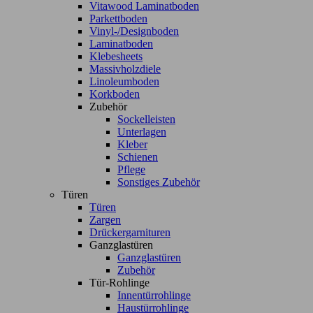
Vitawood Laminatboden
Parkettboden
Vinyl-/Designboden
Laminatboden
Klebesheets
Massivholzdiele
Linoleumboden
Korkboden
Zubehör
Sockelleisten
Unterlagen
Kleber
Schienen
Pflege
Sonstiges Zubehör
Türen
Türen
Zargen
Drückergarnituren
Ganzglastüren
Ganzglastüren
Zubehör
Tür-Rohlinge
Innentürrohlinge
Haustürrohlinge