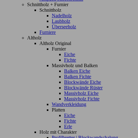
Schnittholz + Furnier
Schnittholz
Nadelholz
Laubholz
Überseeholz
Furniere
Altholz
Altholz Original
Furnier
Eiche
Fichte
Massivholz und Balken
Balken Eiche
Balken Fichte
Blockwände Eiche
Blockwände Rüster
Massivholz Eiche
Massivholz Fichte
Wandverkleidung
Platten
Eiche
Fichte
Erle
Holz mit Charakter
Profilbretter | Blockwandschalung