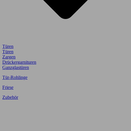
Türen
Türen
Zargen
Drückergarnituren
Ganzglastüren
Tür-Rohlinge
Friese
Zubehör