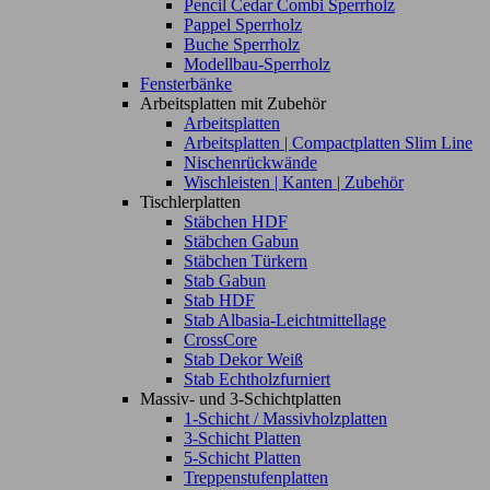
Pencil Cedar Combi Sperrholz
Pappel Sperrholz
Buche Sperrholz
Modellbau-Sperrholz
Fensterbänke
Arbeitsplatten mit Zubehör
Arbeitsplatten
Arbeitsplatten | Compactplatten Slim Line
Nischenrückwände
Wischleisten | Kanten | Zubehör
Tischlerplatten
Stäbchen HDF
Stäbchen Gabun
Stäbchen Türkern
Stab Gabun
Stab HDF
Stab Albasia-Leichtmittellage
CrossCore
Stab Dekor Weiß
Stab Echtholzfurniert
Massiv- und 3-Schichtplatten
1-Schicht / Massivholzplatten
3-Schicht Platten
5-Schicht Platten
Treppenstufenplatten