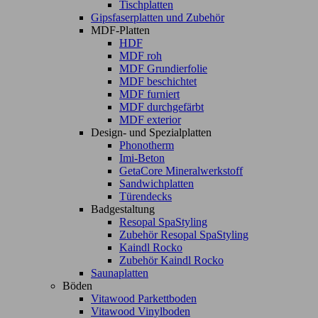
Tischplatten
Gipsfaserplatten und Zubehör
MDF-Platten
HDF
MDF roh
MDF Grundierfolie
MDF beschichtet
MDF furniert
MDF durchgefärbt
MDF exterior
Design- und Spezialplatten
Phonotherm
Imi-Beton
GetaCore Mineralwerkstoff
Sandwichplatten
Türendecks
Badgestaltung
Resopal SpaStyling
Zubehör Resopal SpaStyling
Kaindl Rocko
Zubehör Kaindl Rocko
Saunaplatten
Böden
Vitawood Parkettboden
Vitawood Vinylboden