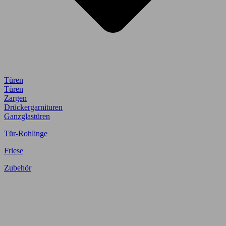
Türen
Türen
Zargen
Drückergarnituren
Ganzglastüren
Tür-Rohlinge
Friese
Zubehör