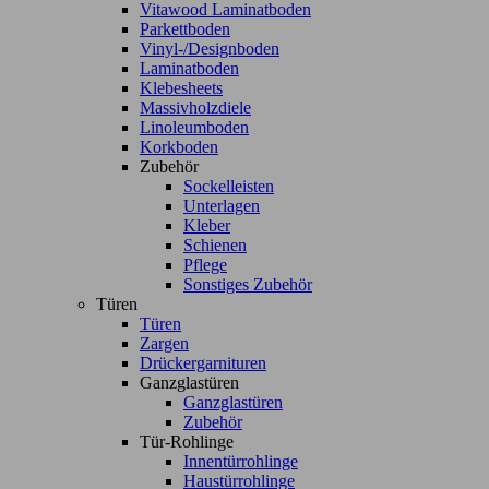
Vitawood Laminatboden
Parkettboden
Vinyl-/Designboden
Laminatboden
Klebesheets
Massivholzdiele
Linoleumboden
Korkboden
Zubehör
Sockelleisten
Unterlagen
Kleber
Schienen
Pflege
Sonstiges Zubehör
Türen
Türen
Zargen
Drückergarnituren
Ganzglastüren
Ganzglastüren
Zubehör
Tür-Rohlinge
Innentürrohlinge
Haustürrohlinge