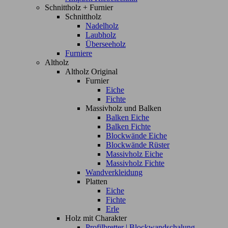
Schnittholz + Furnier
Schnittholz
Nadelholz
Laubholz
Überseeholz
Furniere
Altholz
Altholz Original
Furnier
Eiche
Fichte
Massivholz und Balken
Balken Eiche
Balken Fichte
Blockwände Eiche
Blockwände Rüster
Massivholz Eiche
Massivholz Fichte
Wandverkleidung
Platten
Eiche
Fichte
Erle
Holz mit Charakter
Profilbretter | Blockwandschalung