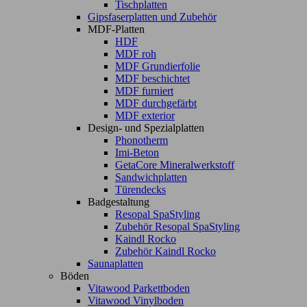
Tischplatten
Gipsfaserplatten und Zubehör
MDF-Platten
HDF
MDF roh
MDF Grundierfolie
MDF beschichtet
MDF furniert
MDF durchgefärbt
MDF exterior
Design- und Spezialplatten
Phonotherm
Imi-Beton
GetaCore Mineralwerkstoff
Sandwichplatten
Türendecks
Badgestaltung
Resopal SpaStyling
Zubehör Resopal SpaStyling
Kaindl Rocko
Zubehör Kaindl Rocko
Saunaplatten
Böden
Vitawood Parkettboden
Vitawood Vinylboden