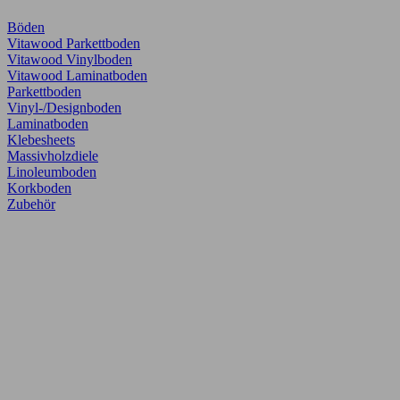
Böden
Vitawood Parkettboden
Vitawood Vinylboden
Vitawood Laminatboden
Parkettboden
Vinyl-/Designboden
Laminatboden
Klebesheets
Massivholzdiele
Linoleumboden
Korkboden
Zubehör