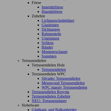
Friese
Innentürfriese
Haustürfriese
Zubehör
Lichtausschnittgläser
Glasleisten
Dichtungen
Rahmenteile
Umrüstung
Schloss
Bänder
Montageschaum
Sonstiges
Terrassendielen
Terrassendielen Holz
Terrassendielen
Terrassendielen WPC
Silvadec Terrassendielen
Megawood Terrassendielen
WPC massiv Terrassendielen
Terrassendielen Resysta
Terrassendielen Zubehör
NEU: Terrassenplaner
Hobelware
Glattkant- und Balkonbretter