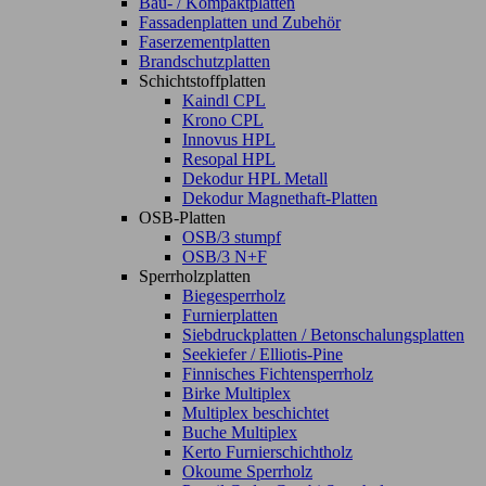
Bau- / Kompaktplatten
Fassadenplatten und Zubehör
Faserzementplatten
Brandschutzplatten
Schichtstoffplatten
Kaindl CPL
Krono CPL
Innovus HPL
Resopal HPL
Dekodur HPL Metall
Dekodur Magnethaft-Platten
OSB-Platten
OSB/3 stumpf
OSB/3 N+F
Sperrholzplatten
Biegesperrholz
Furnierplatten
Siebdruckplatten / Betonschalungsplatten
Seekiefer / Elliotis-Pine
Finnisches Fichtensperrholz
Birke Multiplex
Multiplex beschichtet
Buche Multiplex
Kerto Furnierschichtholz
Okoume Sperrholz