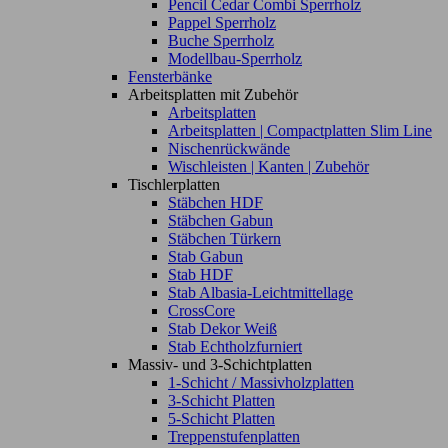
Pencil Cedar Combi Sperrholz
Pappel Sperrholz
Buche Sperrholz
Modellbau-Sperrholz
Fensterbänke
Arbeitsplatten mit Zubehör
Arbeitsplatten
Arbeitsplatten | Compactplatten Slim Line
Nischenrückwände
Wischleisten | Kanten | Zubehör
Tischlerplatten
Stäbchen HDF
Stäbchen Gabun
Stäbchen Türkern
Stab Gabun
Stab HDF
Stab Albasia-Leichtmittellage
CrossCore
Stab Dekor Weiß
Stab Echtholzfurniert
Massiv- und 3-Schichtplatten
1-Schicht / Massivholzplatten
3-Schicht Platten
5-Schicht Platten
Treppenstufenplatten