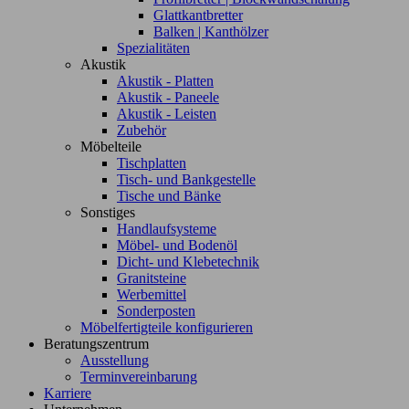
Glattkantbretter
Balken | Kanthölzer
Spezialitäten
Akustik
Akustik - Platten
Akustik - Paneele
Akustik - Leisten
Zubehör
Möbelteile
Tischplatten
Tisch- und Bankgestelle
Tische und Bänke
Sonstiges
Handlaufsysteme
Möbel- und Bodenöl
Dicht- und Klebetechnik
Granitsteine
Werbemittel
Sonderposten
Möbelfertigteile konfigurieren
Beratungszentrum
Ausstellung
Terminvereinbarung
Karriere