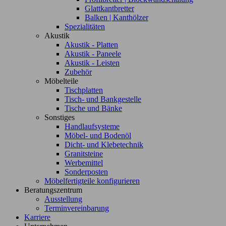
Glattkantbretter
Balken | Kanthölzer
Spezialitäten
Akustik
Akustik - Platten
Akustik - Paneele
Akustik - Leisten
Zubehör
Möbelteile
Tischplatten
Tisch- und Bankgestelle
Tische und Bänke
Sonstiges
Handlaufsysteme
Möbel- und Bodenöl
Dicht- und Klebetechnik
Granitsteine
Werbemittel
Sonderposten
Möbelfertigteile konfigurieren
Beratungszentrum
Ausstellung
Terminvereinbarung
Karriere