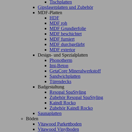
Tischplatten
Gipsfaserplatten und Zubehör
MDF-Platten
HDF
MDF roh
MDF Grundierfolie
MDF beschichtet
MDF furniert
MDF durchgefärbt
MDF exterior
Design- und Spezialplatten
Phonotherm
Imi-Beton
GetaCore Mineralwerkstoff
Sandwichplatten
Türendecks
Badgestaltung
Resopal SpaStyling
Zubehör Resopal SpaStyling
Kaindl Rocko
Zubehör Kaindl Rocko
Saunaplatten
Böden
Vitawood Parkettboden
Vitawood Vinylboden