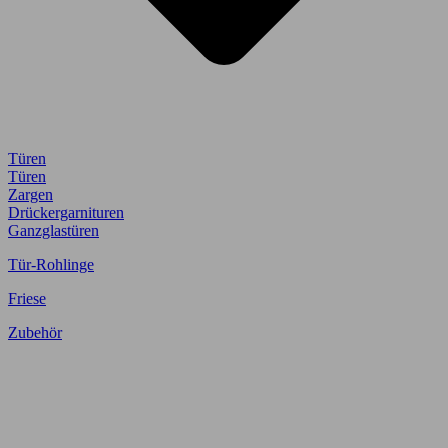
Türen
Türen
Zargen
Drückergarnituren
Ganzglastüren
Tür-Rohlinge
Friese
Zubehör