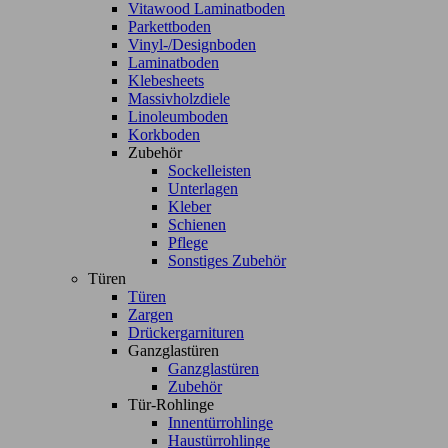
Vitawood Laminatboden
Parkettboden
Vinyl-/Designboden
Laminatboden
Klebesheets
Massivholzdiele
Linoleumboden
Korkboden
Zubehör
Sockelleisten
Unterlagen
Kleber
Schienen
Pflege
Sonstiges Zubehör
Türen
Türen
Zargen
Drückergarnituren
Ganzglastüren
Ganzglastüren
Zubehör
Tür-Rohlinge
Innentürrohlinge
Haustürrohlinge