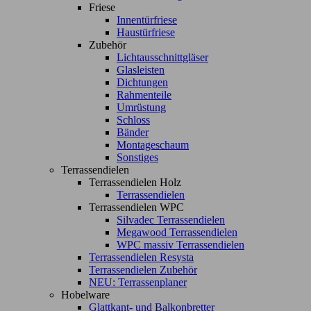
Friese
Innentürfriese
Haustürfriese
Zubehör
Lichtausschnittgläser
Glasleisten
Dichtungen
Rahmenteile
Umrüstung
Schloss
Bänder
Montageschaum
Sonstiges
Terrassendielen
Terrassendielen Holz
Terrassendielen
Terrassendielen WPC
Silvadec Terrassendielen
Megawood Terrassendielen
WPC massiv Terrassendielen
Terrassendielen Resysta
Terrassendielen Zubehör
NEU: Terrassenplaner
Hobelware
Glattkant- und Balkonbretter