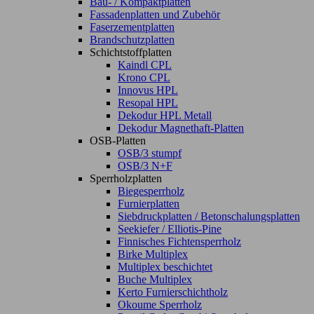
Bau- / Kompaktplatten
Fassadenplatten und Zubehör
Faserzementplatten
Brandschutzplatten
Schichtstoffplatten
Kaindl CPL
Krono CPL
Innovus HPL
Resopal HPL
Dekodur HPL Metall
Dekodur Magnethaft-Platten
OSB-Platten
OSB/3 stumpf
OSB/3 N+F
Sperrholzplatten
Biegesperrholz
Furnierplatten
Siebdruckplatten / Betonschalungsplatten
Seekiefer / Elliotis-Pine
Finnisches Fichtensperrholz
Birke Multiplex
Multiplex beschichtet
Buche Multiplex
Kerto Furnierschichtholz
Okoume Sperrholz