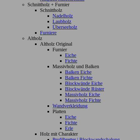
Schnittholz + Furnier
Schnittholz
Nadelholz
Laubholz
Überseeholz
Furniere
Altholz
Altholz Original
Furnier
Eiche
Fichte
Massivholz und Balken
Balken Eiche
Balken Fichte
Blockwände Eiche
Blockwände Rüster
Massivholz Eiche
Massivholz Fichte
Wandverkleidung
Platten
Eiche
Fichte
Erle
Holz mit Charakter
Profilbretter | Blockwandschalung