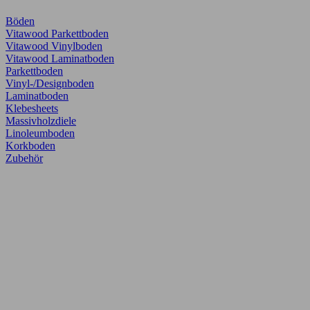
Böden
Vitawood Parkettboden
Vitawood Vinylboden
Vitawood Laminatboden
Parkettboden
Vinyl-/Designboden
Laminatboden
Klebesheets
Massivholzdiele
Linoleumboden
Korkboden
Zubehör