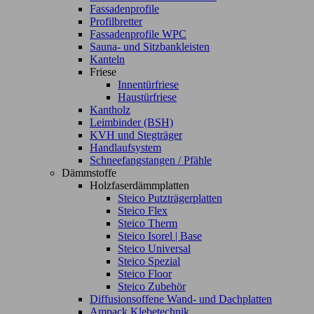
Fassadenprofile
Profilbretter
Fassadenprofile WPC
Sauna- und Sitzbankleisten
Kanteln
Friese
Innentürfriese
Haustürfriese
Kantholz
Leimbinder (BSH)
KVH und Stegträger
Handlaufsystem
Schneefangstangen / Pfähle
Dämmstoffe
Holzfaserdämmplatten
Steico Putzträgerplatten
Steico Flex
Steico Therm
Steico Isorel | Base
Steico Universal
Steico Spezial
Steico Floor
Steico Zubehör
Diffusionsoffene Wand- und Dachplatten
Ampack Klebetechnik