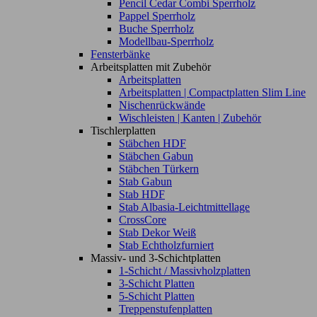
Pencil Cedar Combi Sperrholz
Pappel Sperrholz
Buche Sperrholz
Modellbau-Sperrholz
Fensterbänke
Arbeitsplatten mit Zubehör
Arbeitsplatten
Arbeitsplatten | Compactplatten Slim Line
Nischenrückwände
Wischleisten | Kanten | Zubehör
Tischlerplatten
Stäbchen HDF
Stäbchen Gabun
Stäbchen Türkern
Stab Gabun
Stab HDF
Stab Albasia-Leichtmittellage
CrossCore
Stab Dekor Weiß
Stab Echtholzfurniert
Massiv- und 3-Schichtplatten
1-Schicht / Massivholzplatten
3-Schicht Platten
5-Schicht Platten
Treppenstufenplatten