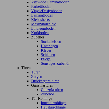
Vitawood Laminatboden
Parkettboden
Vinyl-/Designboden
Laminatboden
Klebesheets
Massivholzdiele
Linoleumboden
Korkboden
Zubehör
Sockelleisten
Unterlagen
Kleber
Schienen
Pflege
Sonstiges Zubehör
Türen
Türen
Zargen
Drückergarnituren
Ganzglastüren
Ganzglastüren
Zubehör
Tür-Rohlinge
Innentürrohlinge
Haustürrohlinge