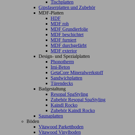
Tischplatten
Gipsfaserplatten und Zubehör
MDF-Platten
HDF
MDF roh
MDF Grundierfolie
MDF beschichtet
MDF furniert
MDF durchgefärbt
MDF exterior
Design- und Spezialplatten
Phonotherm
Imi-Beton
GetaCore Mineralwerkstoff
Sandwichplatten
Türendecks
Badgestaltung
Resopal SpaStyling
Zubehör Resopal SpaStyling
Kaindl Rocko
Zubehör Kaindl Rocko
Saunaplatten
Böden
Vitawood Parkettboden
Vitawood Vinylboden