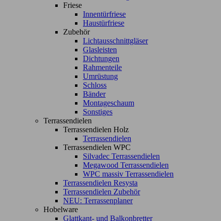
Friese
Innentürfriese
Haustürfriese
Zubehör
Lichtausschnittgläser
Glasleisten
Dichtungen
Rahmenteile
Umrüstung
Schloss
Bänder
Montageschaum
Sonstiges
Terrassendielen
Terrassendielen Holz
Terrassendielen
Terrassendielen WPC
Silvadec Terrassendielen
Megawood Terrassendielen
WPC massiv Terrassendielen
Terrassendielen Resysta
Terrassendielen Zubehör
NEU: Terrassenplaner
Hobelware
Glattkant- und Balkonbretter