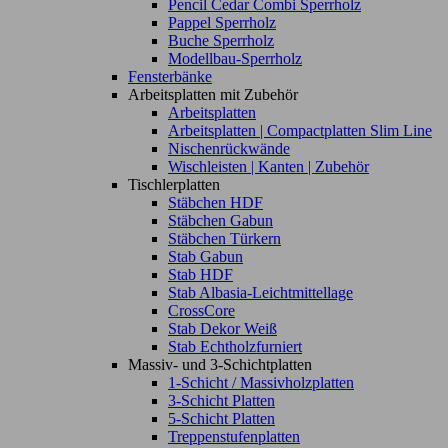
Pencil Cedar Combi Sperrholz
Pappel Sperrholz
Buche Sperrholz
Modellbau-Sperrholz
Fensterbänke
Arbeitsplatten mit Zubehör
Arbeitsplatten
Arbeitsplatten | Compactplatten Slim Line
Nischenrückwände
Wischleisten | Kanten | Zubehör
Tischlerplatten
Stäbchen HDF
Stäbchen Gabun
Stäbchen Türkern
Stab Gabun
Stab HDF
Stab Albasia-Leichtmittellage
CrossCore
Stab Dekor Weiß
Stab Echtholzfurniert
Massiv- und 3-Schichtplatten
1-Schicht / Massivholzplatten
3-Schicht Platten
5-Schicht Platten
Treppenstufenplatten