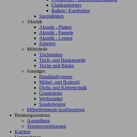
Glattkantbretter
Balken | Kanthölzer
Spezialitäten
Akustik
Akustik - Platten
Akustik - Paneele
Akustik - Leisten
Zubehör
Möbelteile
Tischplatten
Tisch- und Bankgestelle
Tische und Bänke
Sonstiges
Handlaufsysteme
Möbel- und Bodenöl
Dicht- und Klebetechnik
Granitsteine
Werbemittel
Sonderposten
Möbelfertigteile konfigurieren
Beratungszentrum
Ausstellung
Terminvereinbarung
Karriere