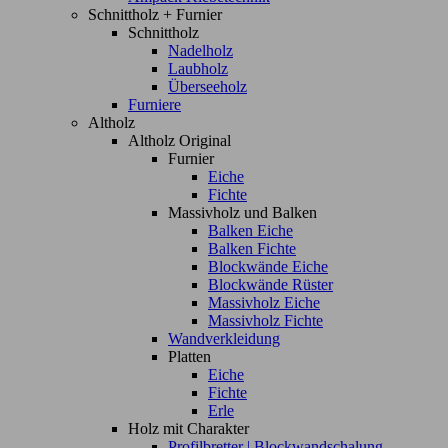
Schnittholz + Furnier
Schnittholz
Nadelholz
Laubholz
Überseeholz
Furniere
Altholz
Altholz Original
Furnier
Eiche
Fichte
Massivholz und Balken
Balken Eiche
Balken Fichte
Blockwände Eiche
Blockwände Rüster
Massivholz Eiche
Massivholz Fichte
Wandverkleidung
Platten
Eiche
Fichte
Erle
Holz mit Charakter
Profilbretter | Blockwandschalung