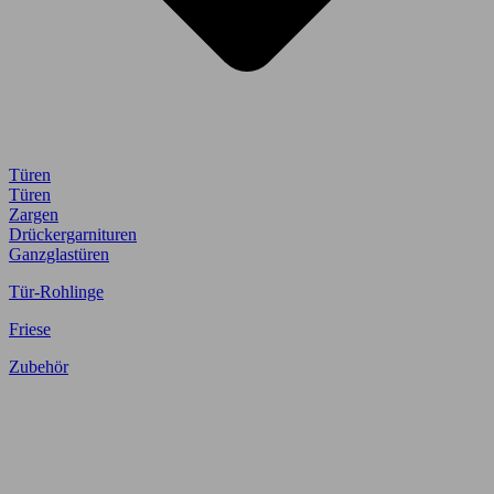
Türen
Türen
Zargen
Drückergarnituren
Ganzglastüren
Tür-Rohlinge
Friese
Zubehör