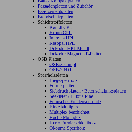
Bau- / Kompaktplatten
Fassadenplatten und Zubehör
Faserzementplatten
Brandschutzplatten
Schichtstoffplatten
Kaindl CPL
Krono CPL
Innovus HPL
Resopal HPL
Dekodur HPL Metall
Dekodur Magnethaft-Platten
OSB-Platten
OSB/3 stumpf
OSB/3 N+F
Sperrholzplatten
Biegesperrholz
Furnierplatten
Siebdruckplatten / Betonschalungsplatten
Seekiefer / Elliotis-Pine
Finnisches Fichtensperrholz
Birke Multiplex
Multiplex beschichtet
Buche Multiplex
Kerto Furnierschichtholz
Okoume Sperrholz