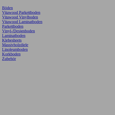
Böden
Vitawood Parkettboden
Vitawood Vinylboden
Vitawood Laminatboden
Parkettboden
Vinyl-/Designboden
Laminatboden
Klebesheets
Massivholzdiele
Linoleumboden
Korkboden
Zubehör