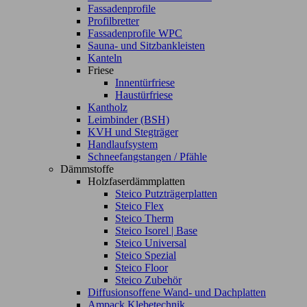
Fassadenprofile
Profilbretter
Fassadenprofile WPC
Sauna- und Sitzbankleisten
Kanteln
Friese
Innentürfriese
Haustürfriese
Kantholz
Leimbinder (BSH)
KVH und Stegträger
Handlaufsystem
Schneefangstangen / Pfähle
Dämmstoffe
Holzfaserdämmplatten
Steico Putzträgerplatten
Steico Flex
Steico Therm
Steico Isorel | Base
Steico Universal
Steico Spezial
Steico Floor
Steico Zubehör
Diffusionsoffene Wand- und Dachplatten
Ampack Klebetechnik