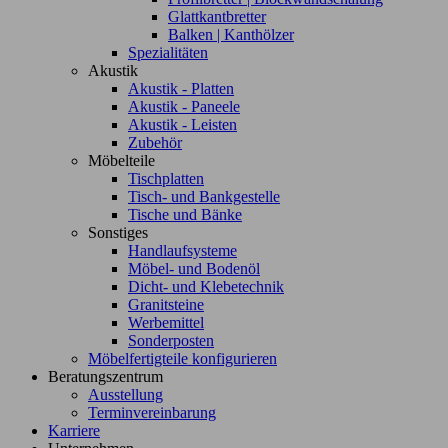
Glattkantbretter
Balken | Kanthölzer
Spezialitäten
Akustik
Akustik - Platten
Akustik - Paneele
Akustik - Leisten
Zubehör
Möbelteile
Tischplatten
Tisch- und Bankgestelle
Tische und Bänke
Sonstiges
Handlaufsysteme
Möbel- und Bodenöl
Dicht- und Klebetechnik
Granitsteine
Werbemittel
Sonderposten
Möbelfertigteile konfigurieren
Beratungszentrum
Ausstellung
Terminvereinbarung
Karriere