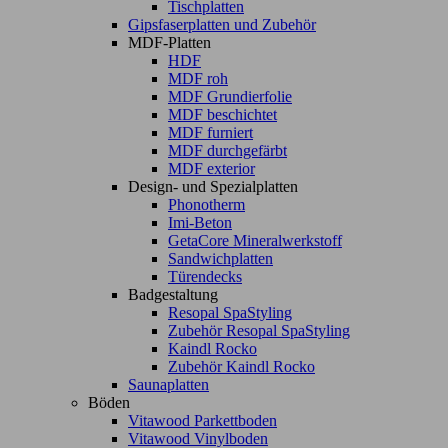
Tischplatten
Gipsfaserplatten und Zubehör
MDF-Platten
HDF
MDF roh
MDF Grundierfolie
MDF beschichtet
MDF furniert
MDF durchgefärbt
MDF exterior
Design- und Spezialplatten
Phonotherm
Imi-Beton
GetaCore Mineralwerkstoff
Sandwichplatten
Türendecks
Badgestaltung
Resopal SpaStyling
Zubehör Resopal SpaStyling
Kaindl Rocko
Zubehör Kaindl Rocko
Saunaplatten
Böden
Vitawood Parkettboden
Vitawood Vinylboden