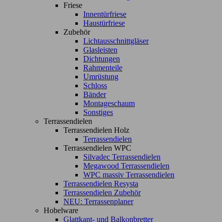
Friese
Innentürfriese
Haustürfriese
Zubehör
Lichtausschnittgläser
Glasleisten
Dichtungen
Rahmenteile
Umrüstung
Schloss
Bänder
Montageschaum
Sonstiges
Terrassendielen
Terrassendielen Holz
Terrassendielen
Terrassendielen WPC
Silvadec Terrassendielen
Megawood Terrassendielen
WPC massiv Terrassendielen
Terrassendielen Resysta
Terrassendielen Zubehör
NEU: Terrassenplaner
Hobelware
Glattkant- und Balkonbretter