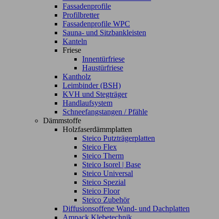
Fassadenprofile
Profilbretter
Fassadenprofile WPC
Sauna- und Sitzbankleisten
Kanteln
Friese
Innentürfriese
Haustürfriese
Kantholz
Leimbinder (BSH)
KVH und Stegträger
Handlaufsystem
Schneefangstangen / Pfähle
Dämmstoffe
Holzfaserdämmplatten
Steico Putzträgerplatten
Steico Flex
Steico Therm
Steico Isorel | Base
Steico Universal
Steico Spezial
Steico Floor
Steico Zubehör
Diffusionsoffene Wand- und Dachplatten
Ampack Klebetechnik