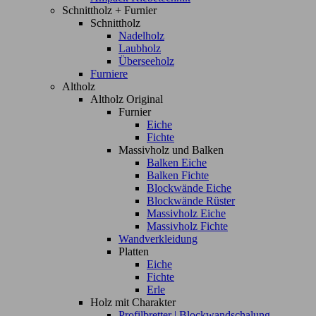
Schnittholz + Furnier
Schnittholz
Nadelholz
Laubholz
Überseeholz
Furniere
Altholz
Altholz Original
Furnier
Eiche
Fichte
Massivholz und Balken
Balken Eiche
Balken Fichte
Blockwände Eiche
Blockwände Rüster
Massivholz Eiche
Massivholz Fichte
Wandverkleidung
Platten
Eiche
Fichte
Erle
Holz mit Charakter
Profilbretter | Blockwandschalung