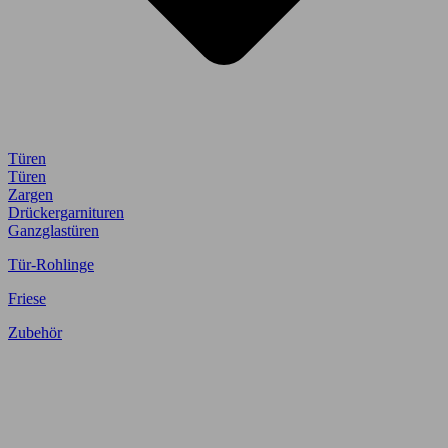
Türen
Türen
Zargen
Drückergarnituren
Ganzglastüren
Tür-Rohlinge
Friese
Zubehör