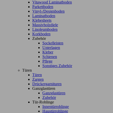
Vitawood Laminatboden
Parkettboden
Vinyl-/Designboden
Laminatboden
Klebesheets
Massivholzdiele
Linoleumboden
Korkboden
Zubehör
Sockelleisten
Unterlagen
Kleber
Schienen
Pflege
Sonstiges Zubehör
Türen
Türen
Zargen
Drückergarnituren
Ganzglastüren
Ganzglastüren
Zubehör
Tür-Rohlinge
Innentürrohlinge
Haustürrohlinge