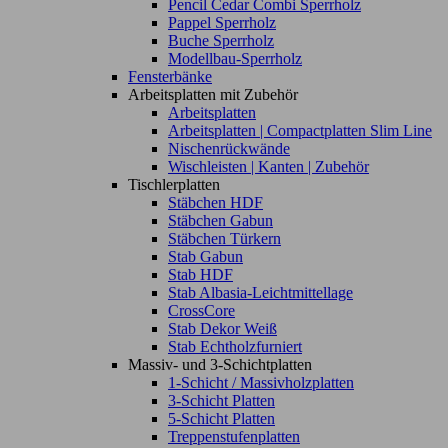
Pencil Cedar Combi Sperrholz
Pappel Sperrholz
Buche Sperrholz
Modellbau-Sperrholz
Fensterbänke
Arbeitsplatten mit Zubehör
Arbeitsplatten
Arbeitsplatten | Compactplatten Slim Line
Nischenrückwände
Wischleisten | Kanten | Zubehör
Tischlerplatten
Stäbchen HDF
Stäbchen Gabun
Stäbchen Türkern
Stab Gabun
Stab HDF
Stab Albasia-Leichtmittellage
CrossCore
Stab Dekor Weiß
Stab Echtholzfurniert
Massiv- und 3-Schichtplatten
1-Schicht / Massivholzplatten
3-Schicht Platten
5-Schicht Platten
Treppenstufenplatten