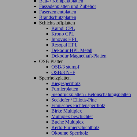
Bau- / Kompaktplatten
Fassadenplatten und Zubehör
Faserzementplatten
Brandschutzplatten
Schichtstoffplatten
Kaindl CPL
Krono CPL
Innovus HPL
Resopal HPL
Dekodur HPL Metall
Dekodur Magnethaft-Platten
OSB-Platten
OSB/3 stumpf
OSB/3 N+F
Sperrholzplatten
Biegesperrholz
Furnierplatten
Siebdruckplatten / Betonschalungsplatten
Seekiefer / Elliotis-Pine
Finnisches Fichtensperrholz
Birke Multiplex
Multiplex beschichtet
Buche Multiplex
Kerto Furnierschichtholz
Okoume Sperrholz