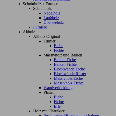
Schnittholz + Furnier
Schnittholz
Nadelholz
Laubholz
Überseeholz
Furniere
Altholz
Altholz Original
Furnier
Eiche
Fichte
Massivholz und Balken
Balken Eiche
Balken Fichte
Blockwände Eiche
Blockwände Rüster
Massivholz Eiche
Massivholz Fichte
Wandverkleidung
Platten
Eiche
Fichte
Erle
Holz mit Charakter
Profilbretter | Blockwandschalung