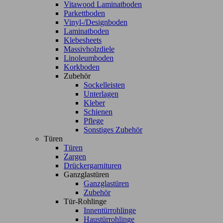
Vitawood Laminatboden
Parkettboden
Vinyl-/Designboden
Laminatboden
Klebesheets
Massivholzdiele
Linoleumboden
Korkboden
Zubehör
Sockelleisten
Unterlagen
Kleber
Schienen
Pflege
Sonstiges Zubehör
Türen
Türen
Zargen
Drückergarnituren
Ganzglastüren
Ganzglastüren
Zubehör
Tür-Rohlinge
Innentürrohlinge
Haustürrohlinge