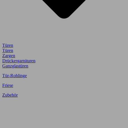
Türen
Türen
Zargen
Drückergarnituren
Ganzglastüren
Tür-Rohlinge
Friese
Zubehör