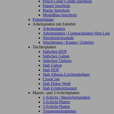
Pencil Cedar Combi Sperrholz
Pappel Sperrholz
Buche Sperrholz
Modellbau-Sperrholz
Fensterbänke
Arbeitsplatten mit Zubehör
Arbeitsplatten
Arbeitsplatten | Compactplatten Slim Line
Nischenrückwände
Wischleisten | Kanten | Zubehör
Tischlerplatten
Stäbchen HDF
Stäbchen Gabun
Stäbchen Türkern
Stab Gabun
Stab HDF
Stab Albasia-Leichtmittellage
CrossCore
Stab Dekor Weiß
Stab Echtholzfurniert
Massiv- und 3-Schichtplatten
1-Schicht / Massivholzplatten
3-Schicht Platten
5-Schicht Platten
Treppenstufenplatten