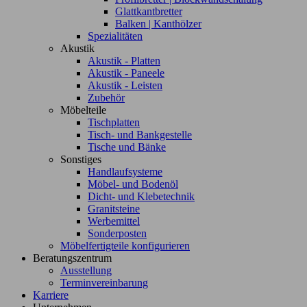
Glattkantbretter
Balken | Kanthölzer
Spezialitäten
Akustik
Akustik - Platten
Akustik - Paneele
Akustik - Leisten
Zubehör
Möbelteile
Tischplatten
Tisch- und Bankgestelle
Tische und Bänke
Sonstiges
Handlaufsysteme
Möbel- und Bodenöl
Dicht- und Klebetechnik
Granitsteine
Werbemittel
Sonderposten
Möbelfertigteile konfigurieren
Beratungszentrum
Ausstellung
Terminvereinbarung
Karriere