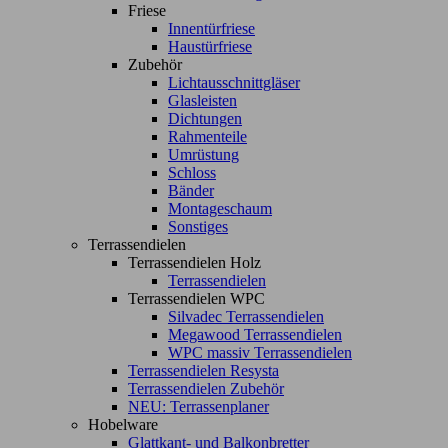
Friese
Innentürfriese
Haustürfriese
Zubehör
Lichtausschnittgläser
Glasleisten
Dichtungen
Rahmenteile
Umrüstung
Schloss
Bänder
Montageschaum
Sonstiges
Terrassendielen
Terrassendielen Holz
Terrassendielen
Terrassendielen WPC
Silvadec Terrassendielen
Megawood Terrassendielen
WPC massiv Terrassendielen
Terrassendielen Resysta
Terrassendielen Zubehör
NEU: Terrassenplaner
Hobelware
Glattkant- und Balkonbretter