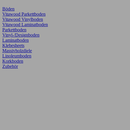
Böden
Vitawood Parkettboden
Vitawood Vinylboden
Vitawood Laminatboden
Parkettboden
Vinyl-/Designboden
Laminatboden
Klebesheets
Massivholzdiele
Linoleumboden
Korkboden
Zubehör