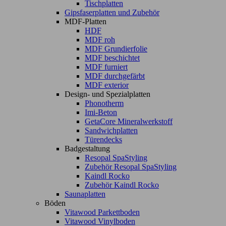
Tischplatten
Gipsfaserplatten und Zubehör
MDF-Platten
HDF
MDF roh
MDF Grundierfolie
MDF beschichtet
MDF furniert
MDF durchgefärbt
MDF exterior
Design- und Spezialplatten
Phonotherm
Imi-Beton
GetaCore Mineralwerkstoff
Sandwichplatten
Türendecks
Badgestaltung
Resopal SpaStyling
Zubehör Resopal SpaStyling
Kaindl Rocko
Zubehör Kaindl Rocko
Saunaplatten
Böden
Vitawood Parkettboden
Vitawood Vinylboden