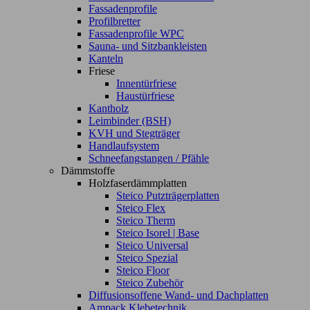
Fassadenprofile
Profilbretter
Fassadenprofile WPC
Sauna- und Sitzbankleisten
Kanteln
Friese
Innentürfriese
Haustürfriese
Kantholz
Leimbinder (BSH)
KVH und Stegträger
Handlaufsystem
Schneefangstangen / Pfähle
Dämmstoffe
Holzfaserdämmplatten
Steico Putzträgerplatten
Steico Flex
Steico Therm
Steico Isorel | Base
Steico Universal
Steico Spezial
Steico Floor
Steico Zubehör
Diffusionsoffene Wand- und Dachplatten
Ampack Klebetechnik