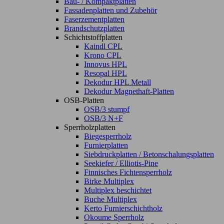
Bau- / Kompaktplatten
Fassadenplatten und Zubehör
Faserzementplatten
Brandschutzplatten
Schichtstoffplatten
Kaindl CPL
Krono CPL
Innovus HPL
Resopal HPL
Dekodur HPL Metall
Dekodur Magnethaft-Platten
OSB-Platten
OSB/3 stumpf
OSB/3 N+F
Sperrholzplatten
Biegesperrholz
Furnierplatten
Siebdruckplatten / Betonschalungsplatten
Seekiefer / Elliotis-Pine
Finnisches Fichtensperrholz
Birke Multiplex
Multiplex beschichtet
Buche Multiplex
Kerto Furnierschichtholz
Okoume Sperrholz