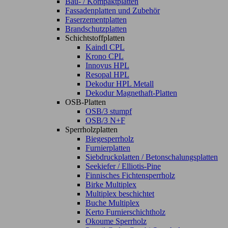
Bau- / Kompaktplatten
Fassadenplatten und Zubehör
Faserzementplatten
Brandschutzplatten
Schichtstoffplatten
Kaindl CPL
Krono CPL
Innovus HPL
Resopal HPL
Dekodur HPL Metall
Dekodur Magnethaft-Platten
OSB-Platten
OSB/3 stumpf
OSB/3 N+F
Sperrholzplatten
Biegesperrholz
Furnierplatten
Siebdruckplatten / Betonschalungsplatten
Seekiefer / Elliotis-Pine
Finnisches Fichtensperrholz
Birke Multiplex
Multiplex beschichtet
Buche Multiplex
Kerto Furnierschichtholz
Okoume Sperrholz