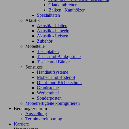
Glattkantbretter
Balken | Kanthölzer
Spezialitäten
Akustik
Akustik - Platten
Akustik - Paneele
Akustik - Leisten
Zubehör
Möbelteile
Tischplatten
Tisch- und Bankgestelle
Tische und Bänke
Sonstiges
Handlaufsysteme
Möbel- und Bodenöl
Dicht- und Klebetechnik
Granitsteine
Werbemittel
Sonderposten
Möbelfertigteile konfigurieren
Beratungszentrum
Ausstellung
Terminvereinbarung
Karriere