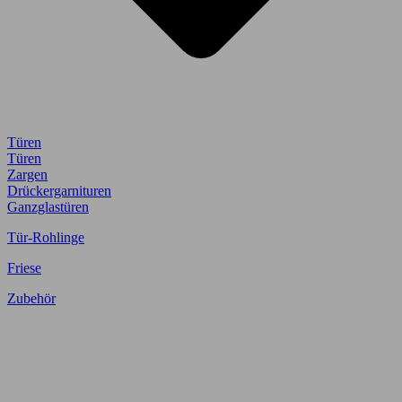
Türen
Türen
Zargen
Drückergarnituren
Ganzglastüren
Tür-Rohlinge
Friese
Zubehör