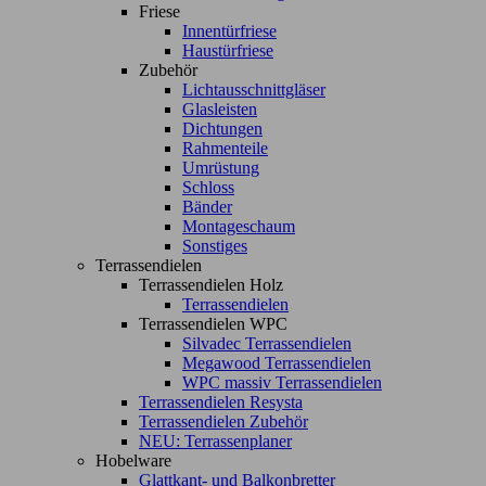
Friese
Innentürfriese
Haustürfriese
Zubehör
Lichtausschnittgläser
Glasleisten
Dichtungen
Rahmenteile
Umrüstung
Schloss
Bänder
Montageschaum
Sonstiges
Terrassendielen
Terrassendielen Holz
Terrassendielen
Terrassendielen WPC
Silvadec Terrassendielen
Megawood Terrassendielen
WPC massiv Terrassendielen
Terrassendielen Resysta
Terrassendielen Zubehör
NEU: Terrassenplaner
Hobelware
Glattkant- und Balkonbretter