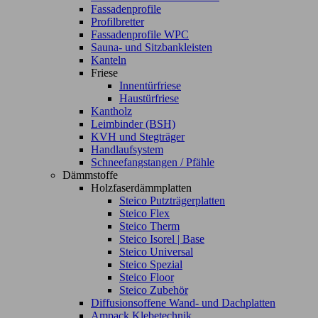
Fassadenprofile
Profilbretter
Fassadenprofile WPC
Sauna- und Sitzbankleisten
Kanteln
Friese
Innentürfriese
Haustürfriese
Kantholz
Leimbinder (BSH)
KVH und Stegträger
Handlaufsystem
Schneefangstangen / Pfähle
Dämmstoffe
Holzfaserdämmplatten
Steico Putzträgerplatten
Steico Flex
Steico Therm
Steico Isorel | Base
Steico Universal
Steico Spezial
Steico Floor
Steico Zubehör
Diffusionsoffene Wand- und Dachplatten
Ampack Klebetechnik