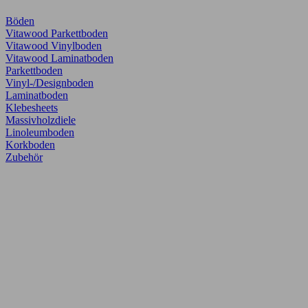
Böden
Vitawood Parkettboden
Vitawood Vinylboden
Vitawood Laminatboden
Parkettboden
Vinyl-/Designboden
Laminatboden
Klebesheets
Massivholzdiele
Linoleumboden
Korkboden
Zubehör