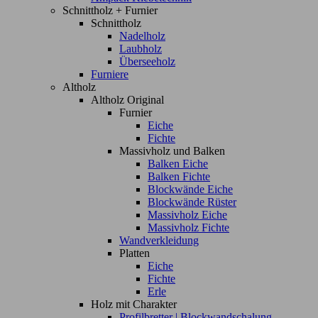
Schnittholz + Furnier
Schnittholz
Nadelholz
Laubholz
Überseeholz
Furniere
Altholz
Altholz Original
Furnier
Eiche
Fichte
Massivholz und Balken
Balken Eiche
Balken Fichte
Blockwände Eiche
Blockwände Rüster
Massivholz Eiche
Massivholz Fichte
Wandverkleidung
Platten
Eiche
Fichte
Erle
Holz mit Charakter
Profilbretter | Blockwandschalung