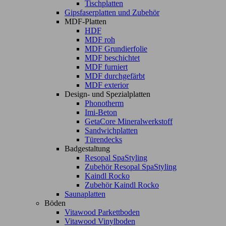
Tischplatten
Gipsfaserplatten und Zubehör
MDF-Platten
HDF
MDF roh
MDF Grundierfolie
MDF beschichtet
MDF furniert
MDF durchgefärbt
MDF exterior
Design- und Spezialplatten
Phonotherm
Imi-Beton
GetaCore Mineralwerkstoff
Sandwichplatten
Türendecks
Badgestaltung
Resopal SpaStyling
Zubehör Resopal SpaStyling
Kaindl Rocko
Zubehör Kaindl Rocko
Saunaplatten
Böden
Vitawood Parkettboden
Vitawood Vinylboden