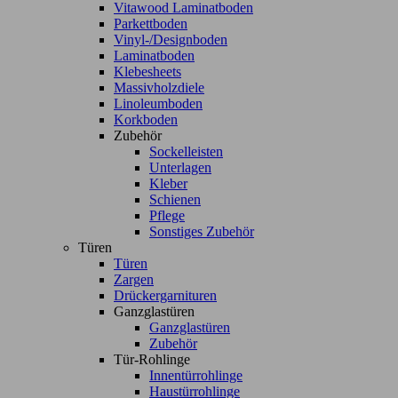
Vitawood Laminatboden
Parkettboden
Vinyl-/Designboden
Laminatboden
Klebesheets
Massivholzdiele
Linoleumboden
Korkboden
Zubehör
Sockelleisten
Unterlagen
Kleber
Schienen
Pflege
Sonstiges Zubehör
Türen
Türen
Zargen
Drückergarnituren
Ganzglastüren
Ganzglastüren
Zubehör
Tür-Rohlinge
Innentürrohlinge
Haustürrohlinge