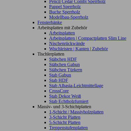
Pencil Cedar Combi Sperrholz
Pappel Sperrholz
Buche Sperrholz
Modellbau-Sperrholz
Fensterbänke
Arbeitsplatten mit Zubehör
Arbeitsplatten
Arbeitsplatten | Compactplatten Slim Line
Nischenrückwände
Wischleisten | Kanten | Zubehör
Tischlerplatten
Stäbchen HDF
Stäbchen Gabun
Stäbchen Türkern
Stab Gabun
Stab HDF
Stab Albasia-Leichtmittellage
CrossCore
Stab Dekor Weiß
Stab Echtholzfurniert
Massiv- und 3-Schichtplatten
1-Schicht / Massivholzplatten
3-Schicht Platten
5-Schicht Platten
Treppenstufenplatten