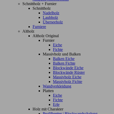
Schnittholz + Furnier
Schnittholz
Nadelholz
Laubholz
Überseeholz
Furniere
Altholz
Altholz Original
Furnier
Eiche
Fichte
Massivholz und Balken
Balken Eiche
Balken Fichte
Blockwände Eiche
Blockwände Rüster
Massivholz Eiche
Massivholz Fichte
Wandverkleidung
Platten
Eiche
Fichte
Erle
Holz mit Charakter
Profilbretter | Blockwandschalung