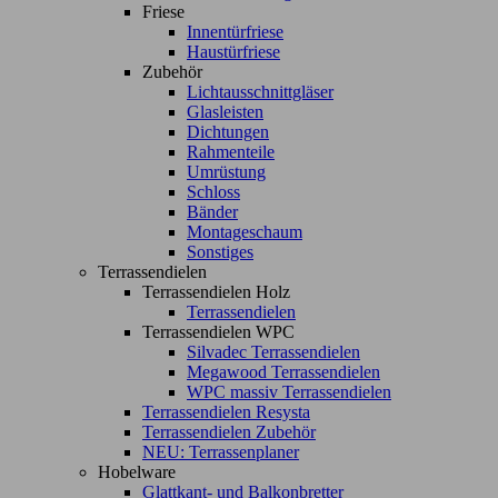
Friese
Innentürfriese
Haustürfriese
Zubehör
Lichtausschnittgläser
Glasleisten
Dichtungen
Rahmenteile
Umrüstung
Schloss
Bänder
Montageschaum
Sonstiges
Terrassendielen
Terrassendielen Holz
Terrassendielen
Terrassendielen WPC
Silvadec Terrassendielen
Megawood Terrassendielen
WPC massiv Terrassendielen
Terrassendielen Resysta
Terrassendielen Zubehör
NEU: Terrassenplaner
Hobelware
Glattkant- und Balkonbretter