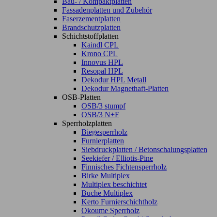
Bau- / Kompaktplatten
Fassadenplatten und Zubehör
Faserzementplatten
Brandschutzplatten
Schichtstoffplatten
Kaindl CPL
Krono CPL
Innovus HPL
Resopal HPL
Dekodur HPL Metall
Dekodur Magnethaft-Platten
OSB-Platten
OSB/3 stumpf
OSB/3 N+F
Sperrholzplatten
Biegesperrholz
Furnierplatten
Siebdruckplatten / Betonschalungsplatten
Seekiefer / Elliotis-Pine
Finnisches Fichtensperrholz
Birke Multiplex
Multiplex beschichtet
Buche Multiplex
Kerto Furnierschichtholz
Okoume Sperrholz