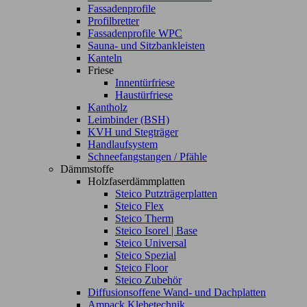
Fassadenprofile
Profilbretter
Fassadenprofile WPC
Sauna- und Sitzbankleisten
Kanteln
Friese
Innentürfriese
Haustürfriese
Kantholz
Leimbinder (BSH)
KVH und Stegträger
Handlaufsystem
Schneefangstangen / Pfähle
Dämmstoffe
Holzfaserdämmplatten
Steico Putzträgerplatten
Steico Flex
Steico Therm
Steico Isorel | Base
Steico Universal
Steico Spezial
Steico Floor
Steico Zubehör
Diffusionsoffene Wand- und Dachplatten
Ampack Klebetechnik