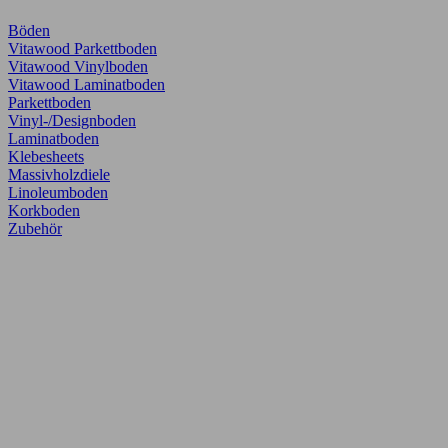
Böden
Vitawood Parkettboden
Vitawood Vinylboden
Vitawood Laminatboden
Parkettboden
Vinyl-/Designboden
Laminatboden
Klebesheets
Massivholzdiele
Linoleumboden
Korkboden
Zubehör