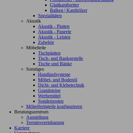
Glattkantbretter
Balken | Kanthölzer
Spezialitäten
Akustik
Akustik - Platten
Akustik - Paneele
Akustik - Leisten
Zubehör
Möbelteile
Tischplatten
Tisch- und Bankgestelle
Tische und Bänke
Sonstiges
Handlaufsysteme
Möbel- und Bodenöl
Dicht- und Klebetechnik
Granitsteine
Werbemittel
Sonderposten
Möbelfertigteile konfigurieren
Beratungszentrum
Ausstellung
Terminvereinbarung
Karriere