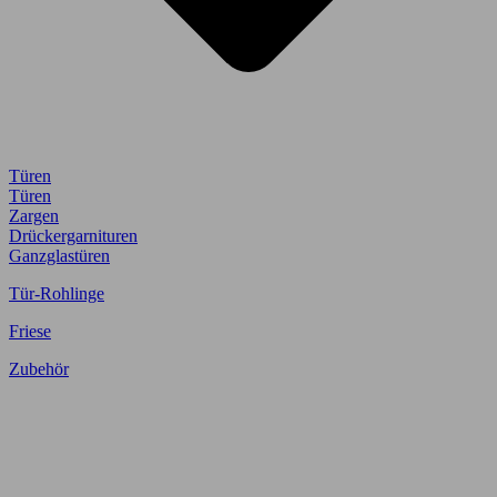
Türen
Türen
Zargen
Drückergarnituren
Ganzglastüren
Tür-Rohlinge
Friese
Zubehör