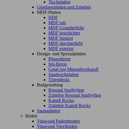
Tischplatten
Gipsfaserplatten und Zubehör
MDF-Platten
HDF
MDF roh
MDF Grundierfolie
MDF beschichtet
MDF furniert
MDF durchgefärbt
MDF exterior
Design- und Spezialplatten
Phonotherm
Imi-Beton
GetaCore Mineralwerkstoff
Sandwichplatten
Türendecks
Badgestaltung
Resopal SpaStyling
Zubehör Resopal SpaStyling
Kaindl Rocko
Zubehör Kaindl Rocko
Saunaplatten
Böden
Vitawood Parkettboden
Vitawood Vinylboden