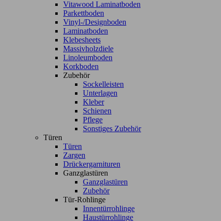
Vitawood Laminatboden
Parkettboden
Vinyl-/Designboden
Laminatboden
Klebesheets
Massivholzdiele
Linoleumboden
Korkboden
Zubehör
Sockelleisten
Unterlagen
Kleber
Schienen
Pflege
Sonstiges Zubehör
Türen
Türen
Zargen
Drückergarnituren
Ganzglastüren
Ganzglastüren
Zubehör
Tür-Rohlinge
Innentürrohlinge
Haustürrohlinge