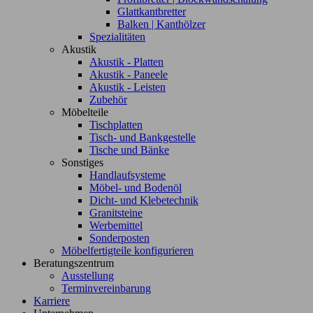
Glattkantbretter
Balken | Kanthölzer
Spezialitäten
Akustik
Akustik - Platten
Akustik - Paneele
Akustik - Leisten
Zubehör
Möbelteile
Tischplatten
Tisch- und Bankgestelle
Tische und Bänke
Sonstiges
Handlaufsysteme
Möbel- und Bodenöl
Dicht- und Klebetechnik
Granitsteine
Werbemittel
Sonderposten
Möbelfertigteile konfigurieren
Beratungszentrum
Ausstellung
Terminvereinbarung
Karriere