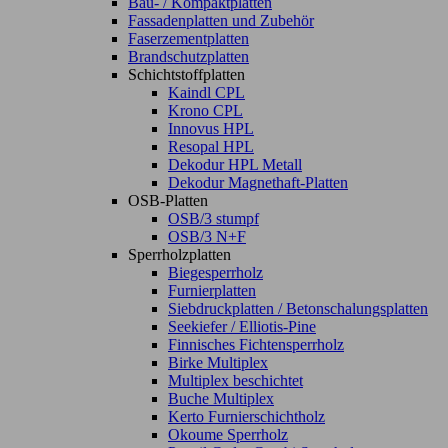
Bau- / Kompaktplatten
Fassadenplatten und Zubehör
Faserzementplatten
Brandschutzplatten
Schichtstoffplatten
Kaindl CPL
Krono CPL
Innovus HPL
Resopal HPL
Dekodur HPL Metall
Dekodur Magnethaft-Platten
OSB-Platten
OSB/3 stumpf
OSB/3 N+F
Sperrholzplatten
Biegesperrholz
Furnierplatten
Siebdruckplatten / Betonschalungsplatten
Seekiefer / Elliotis-Pine
Finnisches Fichtensperrholz
Birke Multiplex
Multiplex beschichtet
Buche Multiplex
Kerto Furnierschichtholz
Okoume Sperrholz