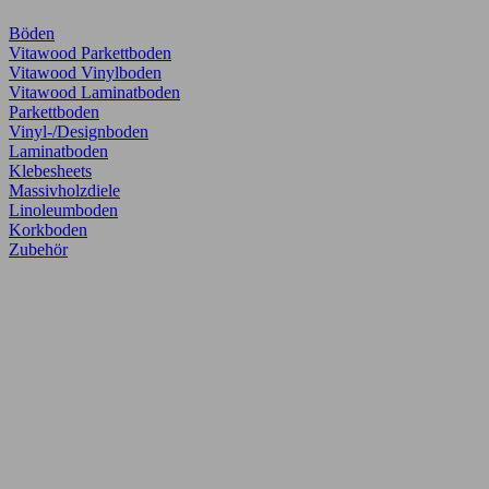
Böden
Vitawood Parkettboden
Vitawood Vinylboden
Vitawood Laminatboden
Parkettboden
Vinyl-/Designboden
Laminatboden
Klebesheets
Massivholzdiele
Linoleumboden
Korkboden
Zubehör