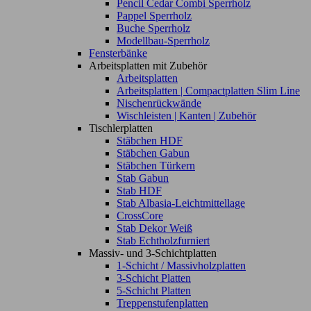
Pencil Cedar Combi Sperrholz
Pappel Sperrholz
Buche Sperrholz
Modellbau-Sperrholz
Fensterbänke
Arbeitsplatten mit Zubehör
Arbeitsplatten
Arbeitsplatten | Compactplatten Slim Line
Nischenrückwände
Wischleisten | Kanten | Zubehör
Tischlerplatten
Stäbchen HDF
Stäbchen Gabun
Stäbchen Türkern
Stab Gabun
Stab HDF
Stab Albasia-Leichtmittellage
CrossCore
Stab Dekor Weiß
Stab Echtholzfurniert
Massiv- und 3-Schichtplatten
1-Schicht / Massivholzplatten
3-Schicht Platten
5-Schicht Platten
Treppenstufenplatten