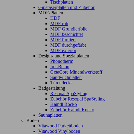
Tischplatten
Gipsfaserplatten und Zubehör
MDF-Platten
HDF
MDF roh
MDF Grundierfolie
MDF beschichtet
MDF furniert
MDF durchgefärbt
MDF exterior
Design- und Spezialplatten
Phonotherm
Imi-Beton
GetaCore Mineralwerkstoff
Sandwichplatten
Türendecks
Badgestaltung
Resopal SpaStyling
Zubehör Resopal SpaStyling
Kaindl Rocko
Zubehör Kaindl Rocko
Saunaplatten
Böden
Vitawood Parkettboden
Vitawood Vinylboden