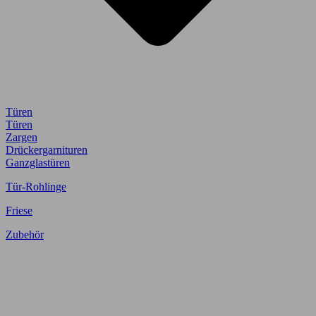
Türen
Türen
Zargen
Drückergarnituren
Ganzglastüren
Tür-Rohlinge
Friese
Zubehör