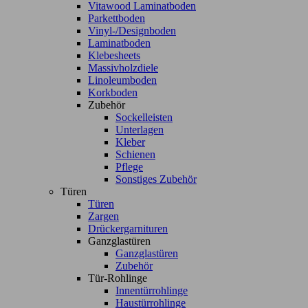
Vitawood Laminatboden
Parkettboden
Vinyl-/Designboden
Laminatboden
Klebesheets
Massivholzdiele
Linoleumboden
Korkboden
Zubehör
Sockelleisten
Unterlagen
Kleber
Schienen
Pflege
Sonstiges Zubehör
Türen
Türen
Zargen
Drückergarnituren
Ganzglastüren
Ganzglastüren
Zubehör
Tür-Rohlinge
Innentürrohlinge
Haustürrohlinge