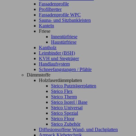
Fassadenprofile
Profilbretter
Fassadenprofile WPC
Sauna- und Sitzbankleisten
Kanteln
Friese
Innentürfriese
Haustürfriese
Kantholz
Leimbinder (BSH)
KVH und Stegträger
Handlaufsystem
Schneefangstangen / Pfähle
Dämmstoffe
Holzfaserdämmplatten
Steico Putzträgerplatten
Steico Flex
Steico Therm
Steico Isorel | Base
Steico Universal
Steico Spezial
Steico Floor
Steico Zubehör
Diffusionsoffene Wand- und Dachplatten
Ampack Klebetechnik