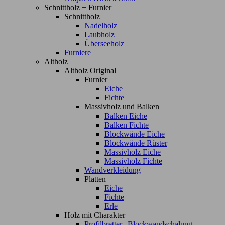
Schnittholz + Furnier
Schnittholz
Nadelholz
Laubholz
Überseeholz
Furniere
Altholz
Altholz Original
Furnier
Eiche
Fichte
Massivholz und Balken
Balken Eiche
Balken Fichte
Blockwände Eiche
Blockwände Rüster
Massivholz Eiche
Massivholz Fichte
Wandverkleidung
Platten
Eiche
Fichte
Erle
Holz mit Charakter
Profilbretter | Blockwandschalung