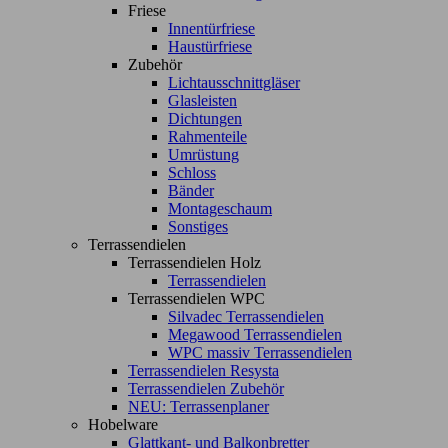
Friese
Innentürfriese
Haustürfriese
Zubehör
Lichtausschnittgläser
Glasleisten
Dichtungen
Rahmenteile
Umrüstung
Schloss
Bänder
Montageschaum
Sonstiges
Terrassendielen
Terrassendielen Holz
Terrassendielen
Terrassendielen WPC
Silvadec Terrassendielen
Megawood Terrassendielen
WPC massiv Terrassendielen
Terrassendielen Resysta
Terrassendielen Zubehör
NEU: Terrassenplaner
Hobelware
Glattkant- und Balkonbretter