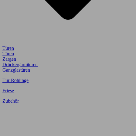
Türen
Türen
Zargen
Drückergarnituren
Ganzglastüren
Tür-Rohlinge
Friese
Zubehör