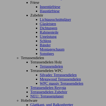
Friese
Innentürfriese
Haustürfriese
Zubehör
Lichtausschnittgläser
Glasleisten
Dichtungen
Rahmenteile
Umrüstung
Schloss
Bänder
Montageschaum
Sonstiges
Terrassendielen
Terrassendielen Holz
Terrassendielen
Terrassendielen WPC
Silvadec Terrassendielen
Megawood Terrassendielen
WPC massiv Terrassendielen
Terrassendielen Resysta
Terrassendielen Zubehör
NEU: Terrassenplaner
Hobelware
Glattkant- und Balkonbretter