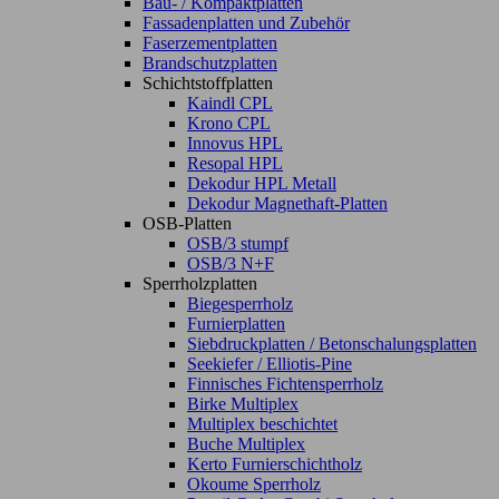
Bau- / Kompaktplatten
Fassadenplatten und Zubehör
Faserzementplatten
Brandschutzplatten
Schichtstoffplatten
Kaindl CPL
Krono CPL
Innovus HPL
Resopal HPL
Dekodur HPL Metall
Dekodur Magnethaft-Platten
OSB-Platten
OSB/3 stumpf
OSB/3 N+F
Sperrholzplatten
Biegesperrholz
Furnierplatten
Siebdruckplatten / Betonschalungsplatten
Seekiefer / Elliotis-Pine
Finnisches Fichtensperrholz
Birke Multiplex
Multiplex beschichtet
Buche Multiplex
Kerto Furnierschichtholz
Okoume Sperrholz