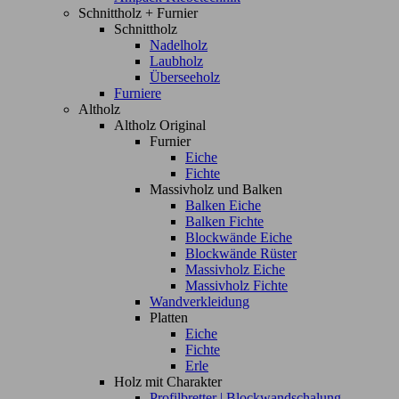
Schnittholz + Furnier
Schnittholz
Nadelholz
Laubholz
Überseeholz
Furniere
Altholz
Altholz Original
Furnier
Eiche
Fichte
Massivholz und Balken
Balken Eiche
Balken Fichte
Blockwände Eiche
Blockwände Rüster
Massivholz Eiche
Massivholz Fichte
Wandverkleidung
Platten
Eiche
Fichte
Erle
Holz mit Charakter
Profilbretter | Blockwandschalung