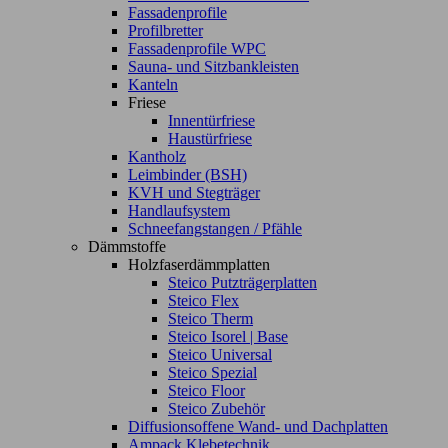
Fassadenprofile
Profilbretter
Fassadenprofile WPC
Sauna- und Sitzbankleisten
Kanteln
Friese
Innentürfriese
Haustürfriese
Kantholz
Leimbinder (BSH)
KVH und Stegträger
Handlaufsystem
Schneefangstangen / Pfähle
Dämmstoffe
Holzfaserdämmplatten
Steico Putzträgerplatten
Steico Flex
Steico Therm
Steico Isorel | Base
Steico Universal
Steico Spezial
Steico Floor
Steico Zubehör
Diffusionsoffene Wand- und Dachplatten
Ampack Klebetechnik