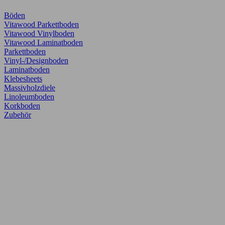
Böden
Vitawood Parkettboden
Vitawood Vinylboden
Vitawood Laminatboden
Parkettboden
Vinyl-/Designboden
Laminatboden
Klebesheets
Massivholzdiele
Linoleumboden
Korkboden
Zubehör