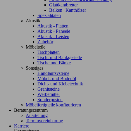
Glattkantbretter
Balken | Kanthölzer
Spezialitäten
Akustik
Akustik - Platten
Akustik - Paneele
Akustik - Leisten
Zubehör
Möbelteile
Tischplatten
Tisch- und Bankgestelle
Tische und Bänke
Sonstiges
Handlaufsysteme
Möbel- und Bodenöl
Dicht- und Klebetechnik
Granitsteine
Werbemittel
Sonderposten
Möbelfertigteile konfigurieren
Beratungszentrum
Ausstellung
Terminvereinbarung
Karriere