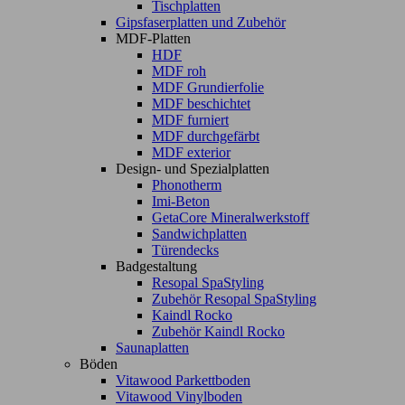
Tischplatten
Gipsfaserplatten und Zubehör
MDF-Platten
HDF
MDF roh
MDF Grundierfolie
MDF beschichtet
MDF furniert
MDF durchgefärbt
MDF exterior
Design- und Spezialplatten
Phonotherm
Imi-Beton
GetaCore Mineralwerkstoff
Sandwichplatten
Türendecks
Badgestaltung
Resopal SpaStyling
Zubehör Resopal SpaStyling
Kaindl Rocko
Zubehör Kaindl Rocko
Saunaplatten
Böden
Vitawood Parkettboden
Vitawood Vinylboden