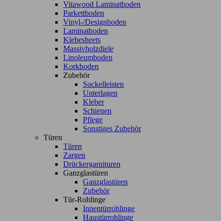
Vitawood Laminatboden
Parkettboden
Vinyl-/Designboden
Laminatboden
Klebesheets
Massivholzdiele
Linoleumboden
Korkboden
Zubehör
Sockelleisten
Unterlagen
Kleber
Schienen
Pflege
Sonstiges Zubehör
Türen
Türen
Zargen
Drückergarnituren
Ganzglastüren
Ganzglastüren
Zubehör
Tür-Rohlinge
Innentürrohlinge
Haustürrohlinge