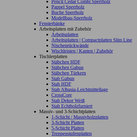
Pencil Cedar Combi Sperrholz
Pappel Sperrholz
Buche Sperrholz
Modellbau-Sperrholz
Fensterbänke
Arbeitsplatten mit Zubehör
Arbeitsplatten
Arbeitsplatten | Compactplatten Slim Line
Nischenrückwände
Wischleisten | Kanten | Zubehör
Tischlerplatten
Stäbchen HDF
Stäbchen Gabun
Stäbchen Türkern
Stab Gabun
Stab HDF
Stab Albasia-Leichtmittellage
CrossCore
Stab Dekor Weiß
Stab Echtholzfurniert
Massiv- und 3-Schichtplatten
1-Schicht / Massivholzplatten
3-Schicht Platten
5-Schicht Platten
Treppenstufenplatten