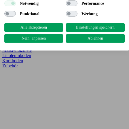
Notwendig
Performance
Böden
Funktional
Werbung
Vitawood Parkettboden
Vitawood Vinylboden
Vitawood Laminatboden
Alle akzeptieren
Einstellungen speichern
Parkettboden
Vinyl-/Designboden
Nein, anpassen
Ablehnen
Laminatboden
Klebesheets
Massivholzdiele
Linoleumboden
Korkboden
Zubehör