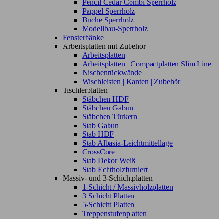
Pencil Cedar Combi Sperrholz
Pappel Sperrholz
Buche Sperrholz
Modellbau-Sperrholz
Fensterbänke
Arbeitsplatten mit Zubehör
Arbeitsplatten
Arbeitsplatten | Compactplatten Slim Line
Nischenrückwände
Wischleisten | Kanten | Zubehör
Tischlerplatten
Stäbchen HDF
Stäbchen Gabun
Stäbchen Türkern
Stab Gabun
Stab HDF
Stab Albasia-Leichtmittellage
CrossCore
Stab Dekor Weiß
Stab Echtholzfurniert
Massiv- und 3-Schichtplatten
1-Schicht / Massivholzplatten
3-Schicht Platten
5-Schicht Platten
Treppenstufenplatten