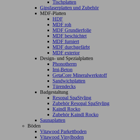
Tischplatten
Gipsfaserplatten und Zubehör
MDF-Platten
HDF
MDF roh
MDF Grundierfolie
MDF beschichtet
MDF furniert
MDF durchgefärbt
MDF exterior
Design- und Spezialplatten
Phonotherm
Imi-Beton
GetaCore Mineralwerkstoff
Sandwichplatten
Türendecks
Badgestaltung
Resopal SpaStyling
Zubehör Resopal SpaStyling
Kaindl Rocko
Zubehör Kaindl Rocko
Saunaplatten
Böden
Vitawood Parkettboden
Vitawood Vinylboden