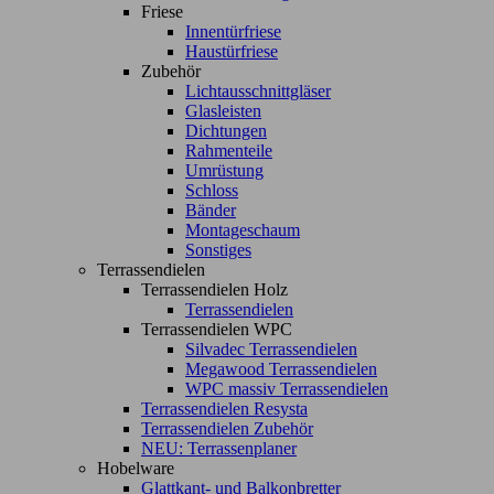
Friese
Innentürfriese
Haustürfriese
Zubehör
Lichtausschnittgläser
Glasleisten
Dichtungen
Rahmenteile
Umrüstung
Schloss
Bänder
Montageschaum
Sonstiges
Terrassendielen
Terrassendielen Holz
Terrassendielen
Terrassendielen WPC
Silvadec Terrassendielen
Megawood Terrassendielen
WPC massiv Terrassendielen
Terrassendielen Resysta
Terrassendielen Zubehör
NEU: Terrassenplaner
Hobelware
Glattkant- und Balkonbretter