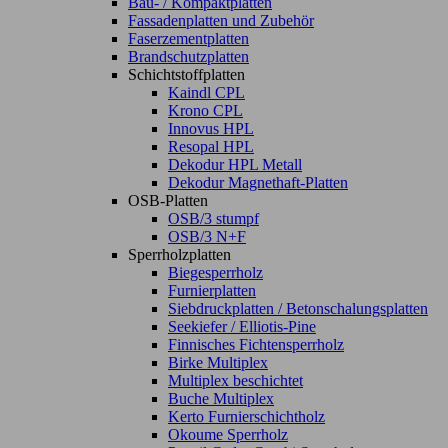
Bau- / Kompaktplatten
Fassadenplatten und Zubehör
Faserzementplatten
Brandschutzplatten
Schichtstoffplatten
Kaindl CPL
Krono CPL
Innovus HPL
Resopal HPL
Dekodur HPL Metall
Dekodur Magnethaft-Platten
OSB-Platten
OSB/3 stumpf
OSB/3 N+F
Sperrholzplatten
Biegesperrholz
Furnierplatten
Siebdruckplatten / Betonschalungsplatten
Seekiefer / Elliotis-Pine
Finnisches Fichtensperrholz
Birke Multiplex
Multiplex beschichtet
Buche Multiplex
Kerto Furnierschichtholz
Okoume Sperrholz