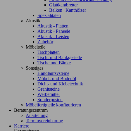
Glattkantbretter
Balken | Kanthölzer
Spezialitäten
Akustik
Akustik - Platten
Akustik - Paneele
Akustik - Leisten
Zubehör
Möbelteile
Tischplatten
Tisch- und Bankgestelle
Tische und Bänke
Sonstiges
Handlaufsysteme
Möbel- und Bodenöl
Dicht- und Klebetechnik
Granitsteine
Werbemittel
Sonderposten
Möbelfertigteile konfigurieren
Beratungszentrum
Ausstellung
Terminvereinbarung
Karriere