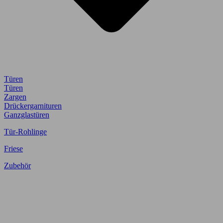
Türen
Türen
Zargen
Drückergarnituren
Ganzglastüren
Tür-Rohlinge
Friese
Zubehör