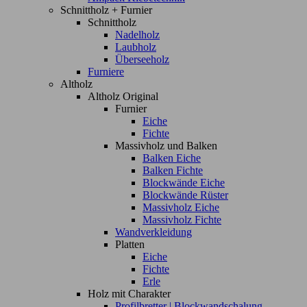
Schnittholz + Furnier
Schnittholz
Nadelholz
Laubholz
Überseeholz
Furniere
Altholz
Altholz Original
Furnier
Eiche
Fichte
Massivholz und Balken
Balken Eiche
Balken Fichte
Blockwände Eiche
Blockwände Rüster
Massivholz Eiche
Massivholz Fichte
Wandverkleidung
Platten
Eiche
Fichte
Erle
Holz mit Charakter
Profilbretter | Blockwandschalung