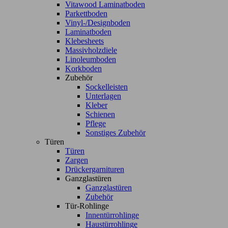
Vitawood Laminatboden
Parkettboden
Vinyl-/Designboden
Laminatboden
Klebesheets
Massivholzdiele
Linoleumboden
Korkboden
Zubehör
Sockelleisten
Unterlagen
Kleber
Schienen
Pflege
Sonstiges Zubehör
Türen
Türen
Zargen
Drückergarnituren
Ganzglastüren
Ganzglastüren
Zubehör
Tür-Rohlinge
Innentürrohlinge
Haustürrohlinge