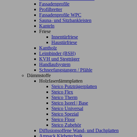
Fassadenprofile
Profilbretter
Fassadenprofile WPC
Sauna- und Sitzbankleisten
Kanteln
Friese
Innentürfriese
Haustürfriese
Kantholz
Leimbinder (BSH)
KVH und Stegträger
Handlaufsystem
Schneefangstangen / Pfähle
Dämmstoffe
Holzfaserdämmplatten
Steico Putzträgerplatten
Steico Flex
Steico Therm
Steico Isorel | Base
Steico Universal
Steico Spezial
Steico Floor
Steico Zubehör
Diffusionsoffene Wand- und Dachplatten
Ampack Klebetechnik