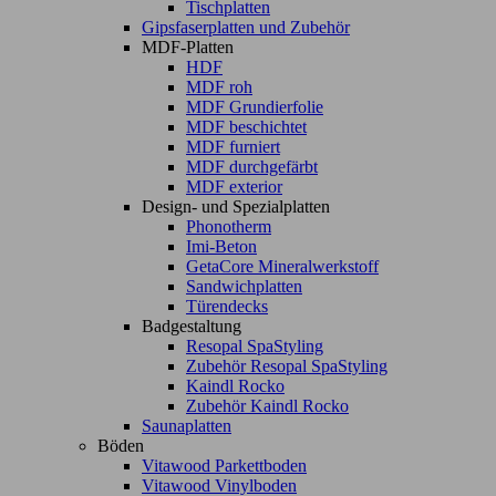
Tischplatten
Gipsfaserplatten und Zubehör
MDF-Platten
HDF
MDF roh
MDF Grundierfolie
MDF beschichtet
MDF furniert
MDF durchgefärbt
MDF exterior
Design- und Spezialplatten
Phonotherm
Imi-Beton
GetaCore Mineralwerkstoff
Sandwichplatten
Türendecks
Badgestaltung
Resopal SpaStyling
Zubehör Resopal SpaStyling
Kaindl Rocko
Zubehör Kaindl Rocko
Saunaplatten
Böden
Vitawood Parkettboden
Vitawood Vinylboden