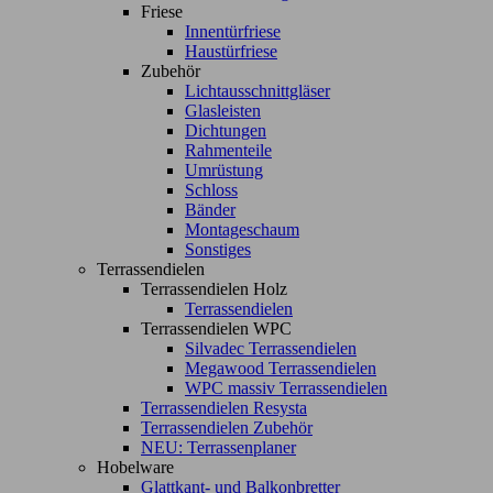
Friese
Innentürfriese
Haustürfriese
Zubehör
Lichtausschnittgläser
Glasleisten
Dichtungen
Rahmenteile
Umrüstung
Schloss
Bänder
Montageschaum
Sonstiges
Terrassendielen
Terrassendielen Holz
Terrassendielen
Terrassendielen WPC
Silvadec Terrassendielen
Megawood Terrassendielen
WPC massiv Terrassendielen
Terrassendielen Resysta
Terrassendielen Zubehör
NEU: Terrassenplaner
Hobelware
Glattkant- und Balkonbretter