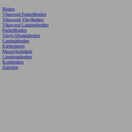
Böden
Vitawood Parkettboden
Vitawood Vinylboden
Vitawood Laminatboden
Parkettboden
Vinyl-/Designboden
Laminatboden
Klebesheets
Massivholzdiele
Linoleumboden
Korkboden
Zubehör