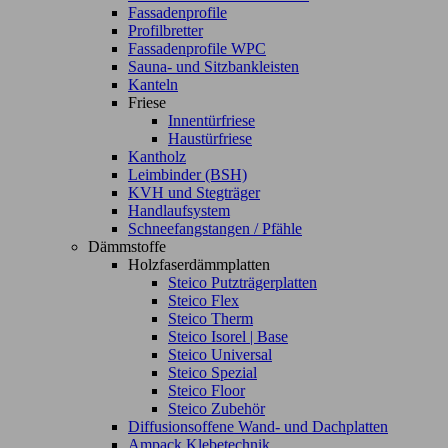
Fassadenprofile
Profilbretter
Fassadenprofile WPC
Sauna- und Sitzbankleisten
Kanteln
Friese
Innentürfriese
Haustürfriese
Kantholz
Leimbinder (BSH)
KVH und Stegträger
Handlaufsystem
Schneefangstangen / Pfähle
Dämmstoffe
Holzfaserdämmplatten
Steico Putzträgerplatten
Steico Flex
Steico Therm
Steico Isorel | Base
Steico Universal
Steico Spezial
Steico Floor
Steico Zubehör
Diffusionsoffene Wand- und Dachplatten
Ampack Klebetechnik