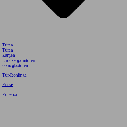
Türen
Türen
Zargen
Drückergarnituren
Ganzglastüren
Tür-Rohlinge
Friese
Zubehör