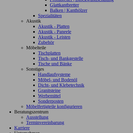
Glattkantbretter
Balken | Kanthölzer
Spezialitäten
Akustik
Akustik - Platten
Akustik - Paneele
Akustik - Leisten
Zubehör
Möbelteile
Tischplatten
Tisch- und Bankgestelle
Tische und Bänke
Sonstiges
Handlaufsysteme
Möbel- und Bodenöl
Dicht- und Klebetechnik
Granitsteine
Werbemittel
Sonderposten
Möbelfertigteile konfigurieren
Beratungszentrum
Ausstellung
Terminvereinbarung
Karriere