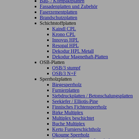
Bau- / Kompaktplatten
Fassadenplatten und Zubehör
Faserzementplatten
Brandschutzplatten
Schichtstoffplatten
Kaindl CPL
Krono CPL
Innovus HPL
Resopal HPL
Dekodur HPL Metall
Dekodur Magnethaft-Platten
OSB-Platten
OSB/3 stumpf
OSB/3 N+F
Sperrholzplatten
Biegesperrholz
Furnierplatten
Siebdruckplatten / Betonschalungsplatten
Seekiefer / Elliotis-Pine
Finnisches Fichtensperrholz
Birke Multiplex
Multiplex beschichtet
Buche Multiplex
Kerto Furnierschichtholz
Okoume Sperrholz