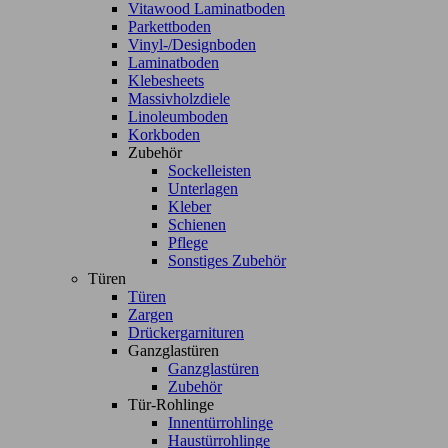
Vitawood Laminatboden
Parkettboden
Vinyl-/Designboden
Laminatboden
Klebesheets
Massivholzdiele
Linoleumboden
Korkboden
Zubehör
Sockelleisten
Unterlagen
Kleber
Schienen
Pflege
Sonstiges Zubehör
Türen
Türen
Zargen
Drückergarnituren
Ganzglastüren
Ganzglastüren
Zubehör
Tür-Rohlinge
Innentürrohlinge
Haustürrohlinge