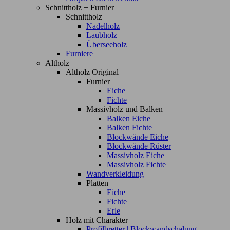
Schnittholz + Furnier
Schnittholz
Nadelholz
Laubholz
Überseeholz
Furniere
Altholz
Altholz Original
Furnier
Eiche
Fichte
Massivholz und Balken
Balken Eiche
Balken Fichte
Blockwände Eiche
Blockwände Rüster
Massivholz Eiche
Massivholz Fichte
Wandverkleidung
Platten
Eiche
Fichte
Erle
Holz mit Charakter
Profilbretter | Blockwandschalung