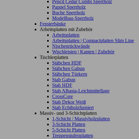
Pencil Cedar Combi Sperrholz
Pappel Sperrholz
Buche Sperrholz
Modellbau-Sperrholz
Fensterbänke
Arbeitsplatten mit Zubehör
Arbeitsplatten
Arbeitsplatten | Compactplatten Slim Line
Nischenrückwände
Wischleisten | Kanten | Zubehör
Tischlerplatten
Stäbchen HDF
Stäbchen Gabun
Stäbchen Türkern
Stab Gabun
Stab HDF
Stab Albasia-Leichtmittellage
CrossCore
Stab Dekor Weiß
Stab Echtholzfurniert
Massiv- und 3-Schichtplatten
1-Schicht / Massivholzplatten
3-Schicht Platten
5-Schicht Platten
Treppenstufenplatten