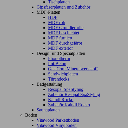
Tischplatten
Gipsfaserplatten und Zubehör
MDF-Platten
HDF
MDF roh
MDF Grundierfolie
MDF beschichtet
MDF furniert
MDF durchgefärbt
MDF exterior
Design- und Spezialplatten
Phonotherm
Imi-Beton
GetaCore Mineralwerkstoff
Sandwichplatten
Türendecks
Badgestaltung
Resopal SpaStyling
Zubehör Resopal SpaStyling
Kaindl Rocko
Zubehör Kaindl Rocko
Saunaplatten
Böden
Vitawood Parkettboden
Vitawood Vinylboden