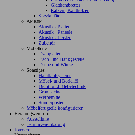
Glattkantbretter
Balken | Kanthölzer
Spezialitäten
Akustik
Akustik - Platten
Akustik - Paneele
Akustik - Leisten
Zubehör
Möbelteile
Tischplatten
Tisch- und Bankgestelle
Tische und Bänke
Sonstiges
Handlaufsysteme
Möbel- und Bodenöl
Dicht- und Klebetechnik
Granitsteine
Werbemittel
Sonderposten
Möbelfertigteile konfigurieren
Beratungszentrum
Ausstellung
Terminvereinbarung
Karriere