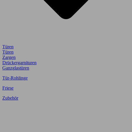
Türen
Türen
Zargen
Drückergarnituren
Ganzglastüren
Tür-Rohlinge
Friese
Zubehör