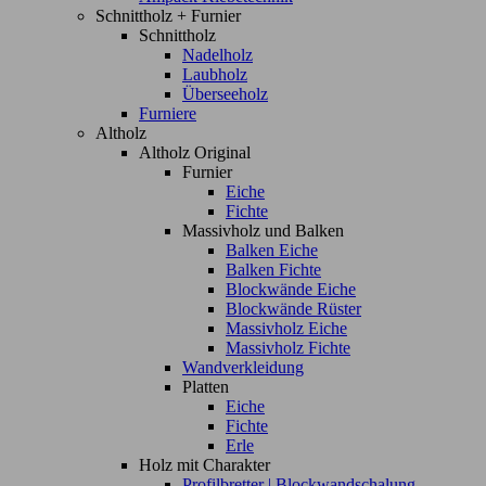
Schnittholz + Furnier
Schnittholz
Nadelholz
Laubholz
Überseeholz
Furniere
Altholz
Altholz Original
Furnier
Eiche
Fichte
Massivholz und Balken
Balken Eiche
Balken Fichte
Blockwände Eiche
Blockwände Rüster
Massivholz Eiche
Massivholz Fichte
Wandverkleidung
Platten
Eiche
Fichte
Erle
Holz mit Charakter
Profilbretter | Blockwandschalung