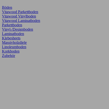
Böden
Vitawood Parkettboden
Vitawood Vinylboden
Vitawood Laminatboden
Parkettboden
Vinyl-/Designboden
Laminatboden
Klebesheets
Massivholzdiele
Linoleumboden
Korkboden
Zubehör