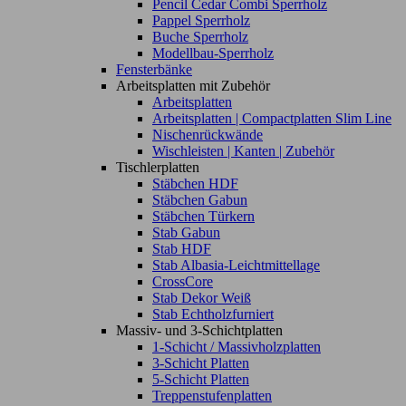
Pencil Cedar Combi Sperrholz
Pappel Sperrholz
Buche Sperrholz
Modellbau-Sperrholz
Fensterbänke
Arbeitsplatten mit Zubehör
Arbeitsplatten
Arbeitsplatten | Compactplatten Slim Line
Nischenrückwände
Wischleisten | Kanten | Zubehör
Tischlerplatten
Stäbchen HDF
Stäbchen Gabun
Stäbchen Türkern
Stab Gabun
Stab HDF
Stab Albasia-Leichtmittellage
CrossCore
Stab Dekor Weiß
Stab Echtholzfurniert
Massiv- und 3-Schichtplatten
1-Schicht / Massivholzplatten
3-Schicht Platten
5-Schicht Platten
Treppenstufenplatten