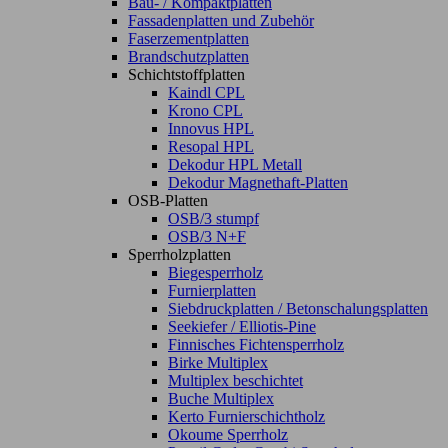
Bau- / Kompaktplatten
Fassadenplatten und Zubehör
Faserzementplatten
Brandschutzplatten
Schichtstoffplatten
Kaindl CPL
Krono CPL
Innovus HPL
Resopal HPL
Dekodur HPL Metall
Dekodur Magnethaft-Platten
OSB-Platten
OSB/3 stumpf
OSB/3 N+F
Sperrholzplatten
Biegesperrholz
Furnierplatten
Siebdruckplatten / Betonschalungsplatten
Seekiefer / Elliotis-Pine
Finnisches Fichtensperrholz
Birke Multiplex
Multiplex beschichtet
Buche Multiplex
Kerto Furnierschichtholz
Okoume Sperrholz