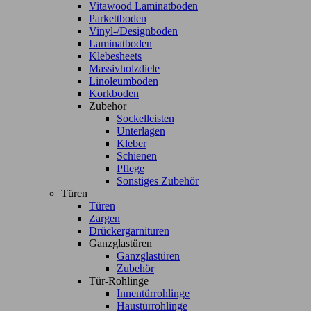
Vitawood Laminatboden
Parkettboden
Vinyl-/Designboden
Laminatboden
Klebesheets
Massivholzdiele
Linoleumboden
Korkboden
Zubehör
Sockelleisten
Unterlagen
Kleber
Schienen
Pflege
Sonstiges Zubehör
Türen
Türen
Zargen
Drückergarnituren
Ganzglastüren
Ganzglastüren
Zubehör
Tür-Rohlinge
Innentürrohlinge
Haustürrohlinge