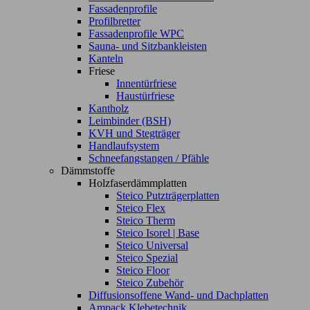
Fassadenprofile
Profilbretter
Fassadenprofile WPC
Sauna- und Sitzbankleisten
Kanteln
Friese
Innentürfriese
Haustürfriese
Kantholz
Leimbinder (BSH)
KVH und Stegträger
Handlaufsystem
Schneefangstangen / Pfähle
Dämmstoffe
Holzfaserdämmplatten
Steico Putzträgerplatten
Steico Flex
Steico Therm
Steico Isorel | Base
Steico Universal
Steico Spezial
Steico Floor
Steico Zubehör
Diffusionsoffene Wand- und Dachplatten
Ampack Klebetechnik