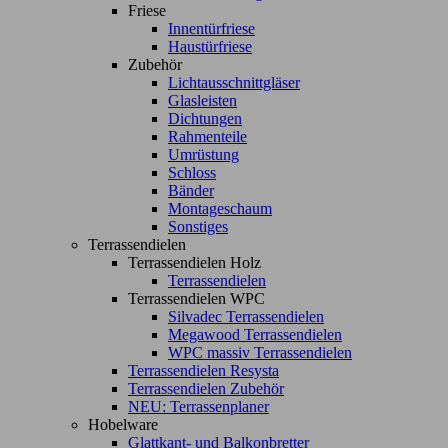
Friese
Innentürfriese
Haustürfriese
Zubehör
Lichtausschnittgläser
Glasleisten
Dichtungen
Rahmenteile
Umrüstung
Schloss
Bänder
Montageschaum
Sonstiges
Terrassendielen
Terrassendielen Holz
Terrassendielen
Terrassendielen WPC
Silvadec Terrassendielen
Megawood Terrassendielen
WPC massiv Terrassendielen
Terrassendielen Resysta
Terrassendielen Zubehör
NEU: Terrassenplaner
Hobelware
Glattkant- und Balkonbretter