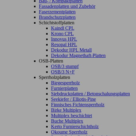
Bau- / Kompaktplatten
Fassadenplatten und Zubehör
Faserzementplatten
Brandschutzplatten
Schichtstoffplatten
Kaindl CPL
Krono CPL
Innovus HPL
Resopal HPL
Dekodur HPL Metall
Dekodur Magnethaft-Platten
OSB-Platten
OSB/3 stumpf
OSB/3 N+F
Sperrholzplatten
Biegesperrholz
Furnierplatten
Siebdruckplatten / Betonschalungsplatten
Seekiefer / Elliotis-Pine
Finnisches Fichtensperrholz
Birke Multiplex
Multiplex beschichtet
Buche Multiplex
Kerto Furnierschichtholz
Okoume Sperrholz