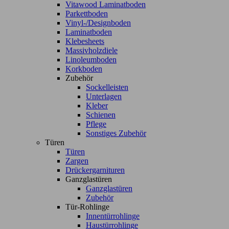
Vitawood Laminatboden
Parkettboden
Vinyl-/Designboden
Laminatboden
Klebesheets
Massivholzdiele
Linoleumboden
Korkboden
Zubehör
Sockelleisten
Unterlagen
Kleber
Schienen
Pflege
Sonstiges Zubehör
Türen
Türen
Zargen
Drückergarnituren
Ganzglastüren
Ganzglastüren
Zubehör
Tür-Rohlinge
Innentürrohlinge
Haustürrohlinge