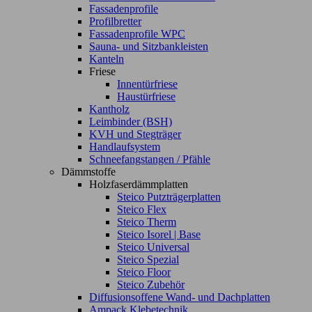
Fassadenprofile
Profilbretter
Fassadenprofile WPC
Sauna- und Sitzbankleisten
Kanteln
Friese
Innentürfriese
Haustürfriese
Kantholz
Leimbinder (BSH)
KVH und Stegträger
Handlaufsystem
Schneefangstangen / Pfähle
Dämmstoffe
Holzfaserdämmplatten
Steico Putzträgerplatten
Steico Flex
Steico Therm
Steico Isorel | Base
Steico Universal
Steico Spezial
Steico Floor
Steico Zubehör
Diffusionsoffene Wand- und Dachplatten
Ampack Klebetechnik