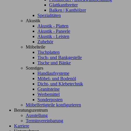
Glattkantbretter
Balken | Kanthölzer
Spezialitäten
Akustik
Akustik - Platten
Akustik - Paneele
Akustik - Leisten
Zubehör
Möbelteile
Tischplatten
Tisch- und Bankgestelle
Tische und Bänke
Sonstiges
Handlaufsysteme
Möbel- und Bodenöl
Dicht- und Klebetechnik
Granitsteine
Werbemittel
Sonderposten
Möbelfertigteile konfigurieren
Beratungszentrum
Ausstellung
Terminvereinbarung
Karriere