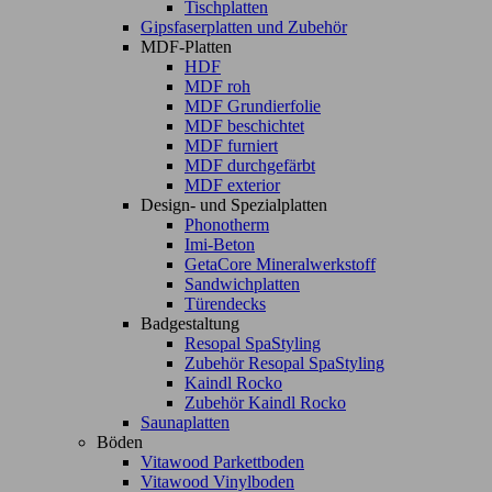
Tischplatten
Gipsfaserplatten und Zubehör
MDF-Platten
HDF
MDF roh
MDF Grundierfolie
MDF beschichtet
MDF furniert
MDF durchgefärbt
MDF exterior
Design- und Spezialplatten
Phonotherm
Imi-Beton
GetaCore Mineralwerkstoff
Sandwichplatten
Türendecks
Badgestaltung
Resopal SpaStyling
Zubehör Resopal SpaStyling
Kaindl Rocko
Zubehör Kaindl Rocko
Saunaplatten
Böden
Vitawood Parkettboden
Vitawood Vinylboden