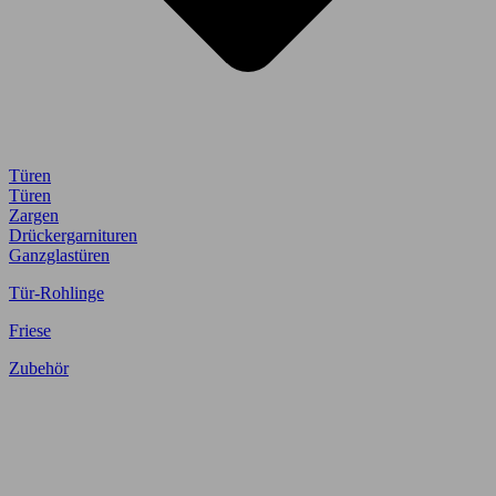
Türen
Türen
Zargen
Drückergarnituren
Ganzglastüren
Tür-Rohlinge
Friese
Zubehör