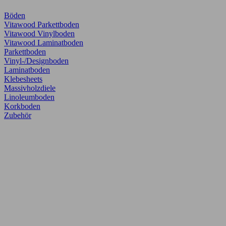
Böden
Vitawood Parkettboden
Vitawood Vinylboden
Vitawood Laminatboden
Parkettboden
Vinyl-/Designboden
Laminatboden
Klebesheets
Massivholzdiele
Linoleumboden
Korkboden
Zubehör