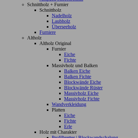
Schnittholz + Furnier
Schnittholz
Nadelholz
Laubholz
Überseeholz
Furniere
Altholz
Altholz Original
Furnier
Eiche
Fichte
Massivholz und Balken
Balken Eiche
Balken Fichte
Blockwände Eiche
Blockwände Rüster
Massivholz Eiche
Massivholz Fichte
Wandverkleidung
Platten
Eiche
Fichte
Erle
Holz mit Charakter
Profilbretter | Blockwandschalung