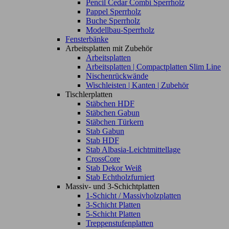
Pencil Cedar Combi Sperrholz
Pappel Sperrholz
Buche Sperrholz
Modellbau-Sperrholz
Fensterbänke
Arbeitsplatten mit Zubehör
Arbeitsplatten
Arbeitsplatten | Compactplatten Slim Line
Nischenrückwände
Wischleisten | Kanten | Zubehör
Tischlerplatten
Stäbchen HDF
Stäbchen Gabun
Stäbchen Türkern
Stab Gabun
Stab HDF
Stab Albasia-Leichtmittellage
CrossCore
Stab Dekor Weiß
Stab Echtholzfurniert
Massiv- und 3-Schichtplatten
1-Schicht / Massivholzplatten
3-Schicht Platten
5-Schicht Platten
Treppenstufenplatten