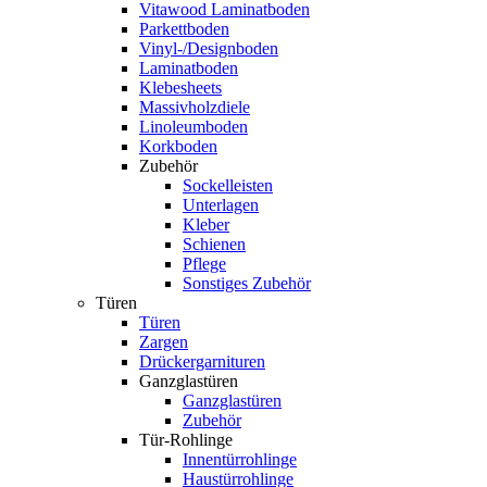
Vitawood Laminatboden
Parkettboden
Vinyl-/Designboden
Laminatboden
Klebesheets
Massivholzdiele
Linoleumboden
Korkboden
Zubehör
Sockelleisten
Unterlagen
Kleber
Schienen
Pflege
Sonstiges Zubehör
Türen
Türen
Zargen
Drückergarnituren
Ganzglastüren
Ganzglastüren
Zubehör
Tür-Rohlinge
Innentürrohlinge
Haustürrohlinge