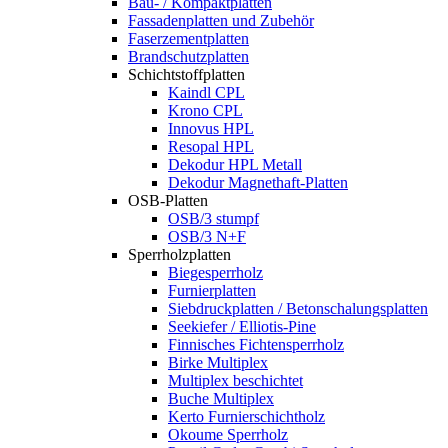
Bau- / Kompaktplatten
Fassadenplatten und Zubehör
Faserzementplatten
Brandschutzplatten
Schichtstoffplatten
Kaindl CPL
Krono CPL
Innovus HPL
Resopal HPL
Dekodur HPL Metall
Dekodur Magnethaft-Platten
OSB-Platten
OSB/3 stumpf
OSB/3 N+F
Sperrholzplatten
Biegesperrholz
Furnierplatten
Siebdruckplatten / Betonschalungsplatten
Seekiefer / Elliotis-Pine
Finnisches Fichtensperrholz
Birke Multiplex
Multiplex beschichtet
Buche Multiplex
Kerto Furnierschichtholz
Okoume Sperrholz