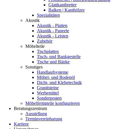
Glattkantbretter
Balken | Kanthölzer
Spezialitäten
Akustik
Akustik - Platten
Akustik - Paneele
Akustik - Leisten
Zubehör
Möbelteile
Tischplatten
Tisch- und Bankgestelle
Tische und Bänke
Sonstiges
Handlaufsysteme
Möbel- und Bodenöl
Dicht- und Klebetechnik
Granitsteine
Werbemittel
Sonderposten
Möbelfertigteile konfigurieren
Beratungszentrum
Ausstellung
Terminvereinbarung
Karriere