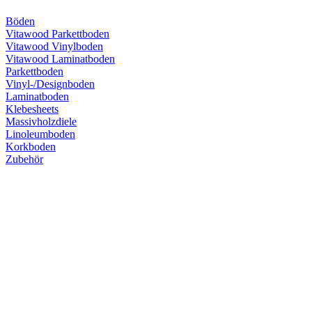
Böden
Vitawood Parkettboden
Vitawood Vinylboden
Vitawood Laminatboden
Parkettboden
Vinyl-/Designboden
Laminatboden
Klebesheets
Massivholzdiele
Linoleumboden
Korkboden
Zubehör