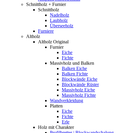
Schnittholz + Furnier
Schnittholz
Nadelholz
Laubholz
Überseeholz
Furniere
Altholz
Altholz Original
Furnier
Eiche
Fichte
Massivholz und Balken
Balken Eiche
Balken Fichte
Blockwände Eiche
Blockwände Rüster
Massivholz Eiche
Massivholz Fichte
Wandverkleidung
Platten
Eiche
Fichte
Erle
Holz mit Charakter
Profilbretter | Blockwandschalung