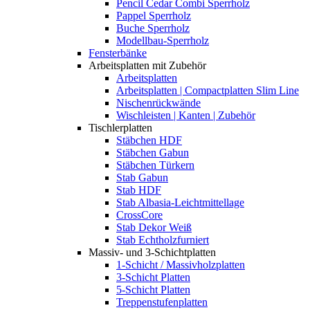
Pencil Cedar Combi Sperrholz
Pappel Sperrholz
Buche Sperrholz
Modellbau-Sperrholz
Fensterbänke
Arbeitsplatten mit Zubehör
Arbeitsplatten
Arbeitsplatten | Compactplatten Slim Line
Nischenrückwände
Wischleisten | Kanten | Zubehör
Tischlerplatten
Stäbchen HDF
Stäbchen Gabun
Stäbchen Türkern
Stab Gabun
Stab HDF
Stab Albasia-Leichtmittellage
CrossCore
Stab Dekor Weiß
Stab Echtholzfurniert
Massiv- und 3-Schichtplatten
1-Schicht / Massivholzplatten
3-Schicht Platten
5-Schicht Platten
Treppenstufenplatten