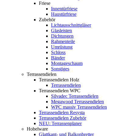
Friese
Innentürfriese
Haustürfriese
Zubehör
Lichtausschnittgläser
Glasleisten
Dichtungen
Rahmenteile
Umrüstung
Schloss
Bänder
Montageschaum
Sonstiges
Terrassendielen
Terrassendielen Holz
Terrassendielen
Terrassendielen WPC
Silvadec Terrassendielen
Megawood Terrassendielen
WPC massiv Terrassendielen
Terrassendielen Resysta
Terrassendielen Zubehör
NEU: Terrassenplaner
Hobelware
Glattkant- und Balkonbretter