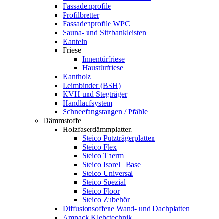
Fassadenprofile
Profilbretter
Fassadenprofile WPC
Sauna- und Sitzbankleisten
Kanteln
Friese
Innentürfriese
Haustürfriese
Kantholz
Leimbinder (BSH)
KVH und Stegträger
Handlaufsystem
Schneefangstangen / Pfähle
Dämmstoffe
Holzfaserdämmplatten
Steico Putzträgerplatten
Steico Flex
Steico Therm
Steico Isorel | Base
Steico Universal
Steico Spezial
Steico Floor
Steico Zubehör
Diffusionsoffene Wand- und Dachplatten
Ampack Klebetechnik