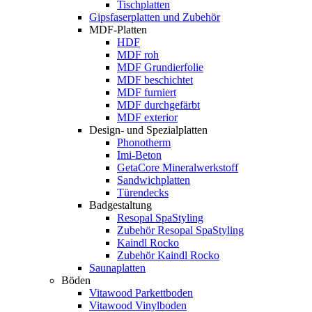
Tischplatten
Gipsfaserplatten und Zubehör
MDF-Platten
HDF
MDF roh
MDF Grundierfolie
MDF beschichtet
MDF furniert
MDF durchgefärbt
MDF exterior
Design- und Spezialplatten
Phonotherm
Imi-Beton
GetaCore Mineralwerkstoff
Sandwichplatten
Türendecks
Badgestaltung
Resopal SpaStyling
Zubehör Resopal SpaStyling
Kaindl Rocko
Zubehör Kaindl Rocko
Saunaplatten
Böden
Vitawood Parkettboden
Vitawood Vinylboden