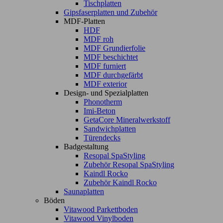
Tischplatten
Gipsfaserplatten und Zubehör
MDF-Platten
HDF
MDF roh
MDF Grundierfolie
MDF beschichtet
MDF furniert
MDF durchgefärbt
MDF exterior
Design- und Spezialplatten
Phonotherm
Imi-Beton
GetaCore Mineralwerkstoff
Sandwichplatten
Türendecks
Badgestaltung
Resopal SpaStyling
Zubehör Resopal SpaStyling
Kaindl Rocko
Zubehör Kaindl Rocko
Saunaplatten
Böden
Vitawood Parkettboden
Vitawood Vinylboden