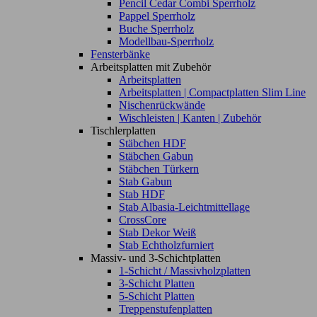
Pencil Cedar Combi Sperrholz
Pappel Sperrholz
Buche Sperrholz
Modellbau-Sperrholz
Fensterbänke
Arbeitsplatten mit Zubehör
Arbeitsplatten
Arbeitsplatten | Compactplatten Slim Line
Nischenrückwände
Wischleisten | Kanten | Zubehör
Tischlerplatten
Stäbchen HDF
Stäbchen Gabun
Stäbchen Türkern
Stab Gabun
Stab HDF
Stab Albasia-Leichtmittellage
CrossCore
Stab Dekor Weiß
Stab Echtholzfurniert
Massiv- und 3-Schichtplatten
1-Schicht / Massivholzplatten
3-Schicht Platten
5-Schicht Platten
Treppenstufenplatten