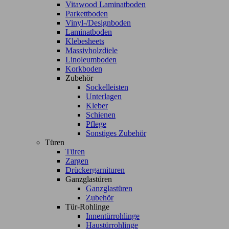
Vitawood Laminatboden
Parkettboden
Vinyl-/Designboden
Laminatboden
Klebesheets
Massivholzdiele
Linoleumboden
Korkboden
Zubehör
Sockelleisten
Unterlagen
Kleber
Schienen
Pflege
Sonstiges Zubehör
Türen
Türen
Zargen
Drückergarnituren
Ganzglastüren
Ganzglastüren
Zubehör
Tür-Rohlinge
Innentürrohlinge
Haustürrohlinge