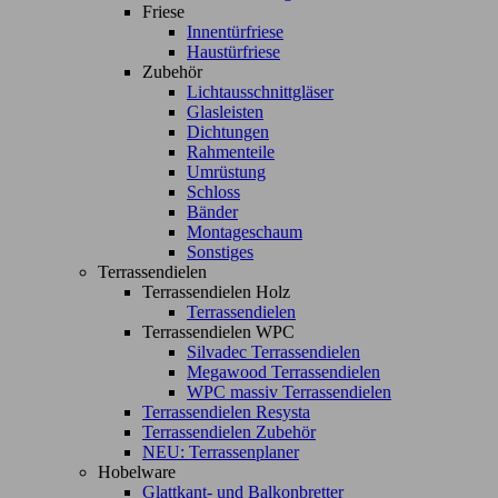
Friese
Innentürfriese
Haustürfriese
Zubehör
Lichtausschnittgläser
Glasleisten
Dichtungen
Rahmenteile
Umrüstung
Schloss
Bänder
Montageschaum
Sonstiges
Terrassendielen
Terrassendielen Holz
Terrassendielen
Terrassendielen WPC
Silvadec Terrassendielen
Megawood Terrassendielen
WPC massiv Terrassendielen
Terrassendielen Resysta
Terrassendielen Zubehör
NEU: Terrassenplaner
Hobelware
Glattkant- und Balkonbretter