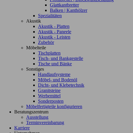
Glattkantbretter
Balken | Kanthölzer
Spezialitäten
Akustik
Akustik - Platten
Akustik - Paneele
Akustik - Leisten
Zubehör
Möbelteile
Tischplatten
Tisch- und Bankgestelle
Tische und Bänke
Sonstiges
Handlaufsysteme
Möbel- und Bodenöl
Dicht- und Klebetechnik
Granitsteine
Werbemittel
Sonderposten
Möbelfertigteile konfigurieren
Beratungszentrum
Ausstellung
Terminvereinbarung
Karriere