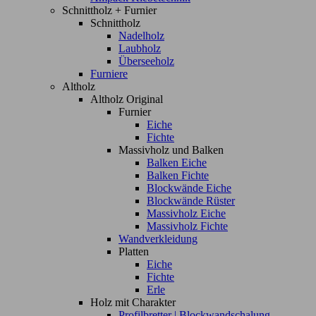
Schnittholz + Furnier
Schnittholz
Nadelholz
Laubholz
Überseeholz
Furniere
Altholz
Altholz Original
Furnier
Eiche
Fichte
Massivholz und Balken
Balken Eiche
Balken Fichte
Blockwände Eiche
Blockwände Rüster
Massivholz Eiche
Massivholz Fichte
Wandverkleidung
Platten
Eiche
Fichte
Erle
Holz mit Charakter
Profilbretter | Blockwandschalung