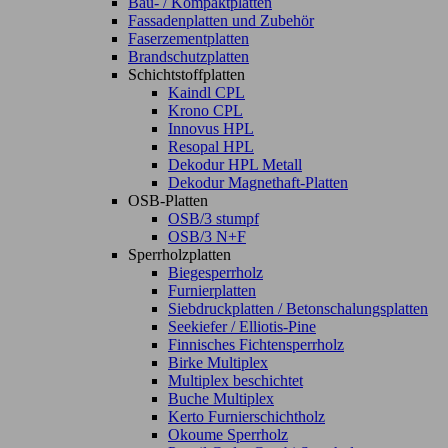
Bau- / Kompaktplatten
Fassadenplatten und Zubehör
Faserzementplatten
Brandschutzplatten
Schichtstoffplatten
Kaindl CPL
Krono CPL
Innovus HPL
Resopal HPL
Dekodur HPL Metall
Dekodur Magnethaft-Platten
OSB-Platten
OSB/3 stumpf
OSB/3 N+F
Sperrholzplatten
Biegesperrholz
Furnierplatten
Siebdruckplatten / Betonschalungsplatten
Seekiefer / Elliotis-Pine
Finnisches Fichtensperrholz
Birke Multiplex
Multiplex beschichtet
Buche Multiplex
Kerto Furnierschichtholz
Okoume Sperrholz