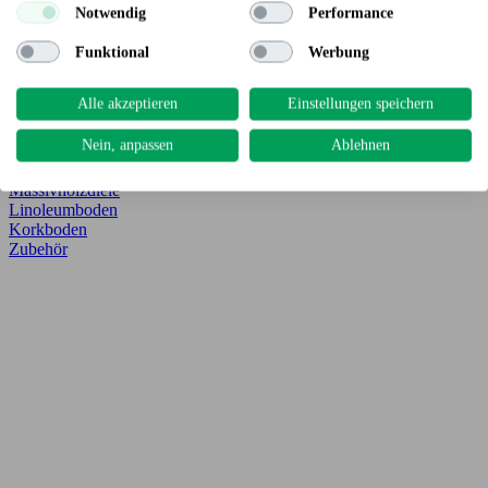
Notwendig
Performance
Böden
Funktional
Werbung
Vitawood Parkettboden
Vitawood Vinylboden
Vitawood Laminatboden
Alle akzeptieren
Einstellungen speichern
Parkettboden
Vinyl-/Designboden
Nein, anpassen
Ablehnen
Laminatboden
Klebesheets
Massivholzdiele
Linoleumboden
Korkboden
Zubehör