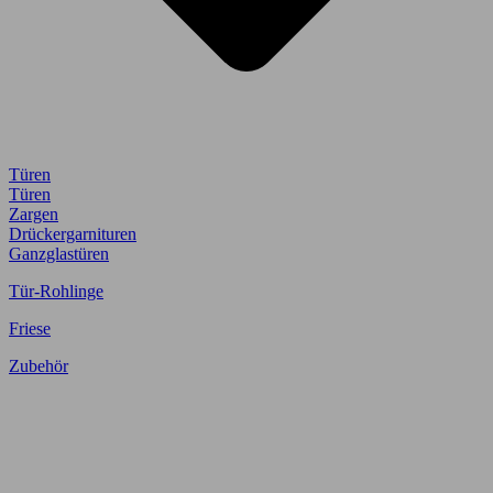
Türen
Türen
Zargen
Drückergarnituren
Ganzglastüren
Tür-Rohlinge
Friese
Zubehör