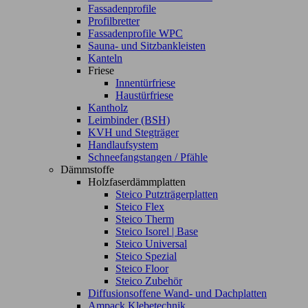
Fassadenprofile
Profilbretter
Fassadenprofile WPC
Sauna- und Sitzbankleisten
Kanteln
Friese
Innentürfriese
Haustürfriese
Kantholz
Leimbinder (BSH)
KVH und Stegträger
Handlaufsystem
Schneefangstangen / Pfähle
Dämmstoffe
Holzfaserdämmplatten
Steico Putzträgerplatten
Steico Flex
Steico Therm
Steico Isorel | Base
Steico Universal
Steico Spezial
Steico Floor
Steico Zubehör
Diffusionsoffene Wand- und Dachplatten
Ampack Klebetechnik