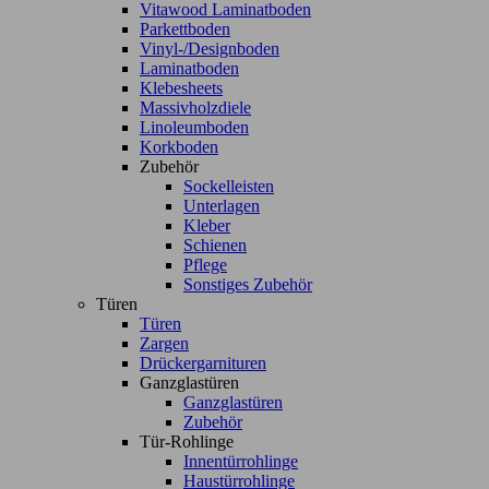
Vitawood Laminatboden
Parkettboden
Vinyl-/Designboden
Laminatboden
Klebesheets
Massivholzdiele
Linoleumboden
Korkboden
Zubehör
Sockelleisten
Unterlagen
Kleber
Schienen
Pflege
Sonstiges Zubehör
Türen
Türen
Zargen
Drückergarnituren
Ganzglastüren
Ganzglastüren
Zubehör
Tür-Rohlinge
Innentürrohlinge
Haustürrohlinge