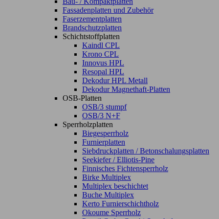
Bau- / Kompaktplatten
Fassadenplatten und Zubehör
Faserzementplatten
Brandschutzplatten
Schichtstoffplatten
Kaindl CPL
Krono CPL
Innovus HPL
Resopal HPL
Dekodur HPL Metall
Dekodur Magnethaft-Platten
OSB-Platten
OSB/3 stumpf
OSB/3 N+F
Sperrholzplatten
Biegesperrholz
Furnierplatten
Siebdruckplatten / Betonschalungsplatten
Seekiefer / Elliotis-Pine
Finnisches Fichtensperrholz
Birke Multiplex
Multiplex beschichtet
Buche Multiplex
Kerto Furnierschichtholz
Okoume Sperrholz