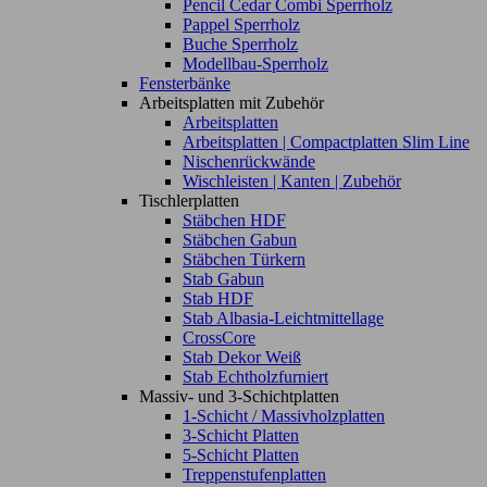
Pencil Cedar Combi Sperrholz
Pappel Sperrholz
Buche Sperrholz
Modellbau-Sperrholz
Fensterbänke
Arbeitsplatten mit Zubehör
Arbeitsplatten
Arbeitsplatten | Compactplatten Slim Line
Nischenrückwände
Wischleisten | Kanten | Zubehör
Tischlerplatten
Stäbchen HDF
Stäbchen Gabun
Stäbchen Türkern
Stab Gabun
Stab HDF
Stab Albasia-Leichtmittellage
CrossCore
Stab Dekor Weiß
Stab Echtholzfurniert
Massiv- und 3-Schichtplatten
1-Schicht / Massivholzplatten
3-Schicht Platten
5-Schicht Platten
Treppenstufenplatten