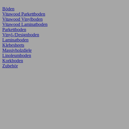
Böden
Vitawood Parkettboden
Vitawood Vinylboden
Vitawood Laminatboden
Parkettboden
Vinyl-/Designboden
Laminatboden
Klebesheets
Massivholzdiele
Linoleumboden
Korkboden
Zubehör