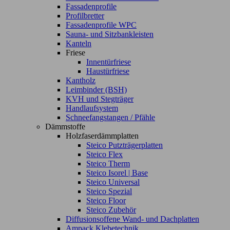
Fassadenprofile
Profilbretter
Fassadenprofile WPC
Sauna- und Sitzbankleisten
Kanteln
Friese
Innentürfriese
Haustürfriese
Kantholz
Leimbinder (BSH)
KVH und Stegträger
Handlaufsystem
Schneefangstangen / Pfähle
Dämmstoffe
Holzfaserdämmplatten
Steico Putzträgerplatten
Steico Flex
Steico Therm
Steico Isorel | Base
Steico Universal
Steico Spezial
Steico Floor
Steico Zubehör
Diffusionsoffene Wand- und Dachplatten
Ampack Klebetechnik