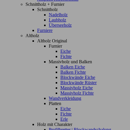
Schnittholz + Furnier
Schnittholz
Nadelholz
Laubholz
Überseeholz
Furniere
Altholz
Altholz Original
Furnier
Eiche
Fichte
Massivholz und Balken
Balken Eiche
Balken Fichte
Blockwände Eiche
Blockwände Rüster
Massivholz Eiche
Massivholz Fichte
Wandverkleidung
Platten
Eiche
Fichte
Erle
Holz mit Charakter
Profilbretter | Blockwandschalung