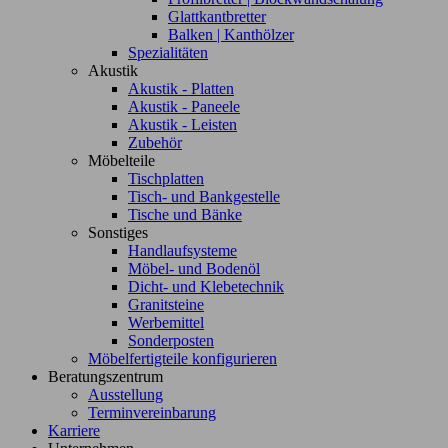
Glattkantbretter
Balken | Kanthölzer
Spezialitäten
Akustik
Akustik - Platten
Akustik - Paneele
Akustik - Leisten
Zubehör
Möbelteile
Tischplatten
Tisch- und Bankgestelle
Tische und Bänke
Sonstiges
Handlaufsysteme
Möbel- und Bodenöl
Dicht- und Klebetechnik
Granitsteine
Werbemittel
Sonderposten
Möbelfertigteile konfigurieren
Beratungszentrum
Ausstellung
Terminvereinbarung
Karriere