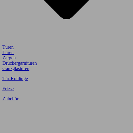
Türen
Türen
Zargen
Drückergarnituren
Ganzglastüren
Tür-Rohlinge
Friese
Zubehör