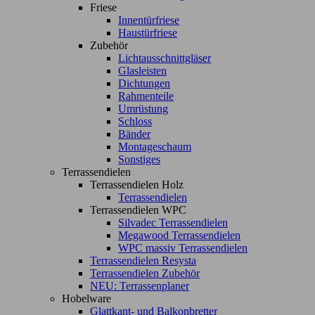
Friese
Innentürfriese
Haustürfriese
Zubehör
Lichtausschnittgläser
Glasleisten
Dichtungen
Rahmenteile
Umrüstung
Schloss
Bänder
Montageschaum
Sonstiges
Terrassendielen
Terrassendielen Holz
Terrassendielen
Terrassendielen WPC
Silvadec Terrassendielen
Megawood Terrassendielen
WPC massiv Terrassendielen
Terrassendielen Resysta
Terrassendielen Zubehör
NEU: Terrassenplaner
Hobelware
Glattkant- und Balkonbretter