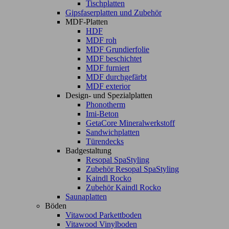
Tischplatten
Gipsfaserplatten und Zubehör
MDF-Platten
HDF
MDF roh
MDF Grundierfolie
MDF beschichtet
MDF furniert
MDF durchgefärbt
MDF exterior
Design- und Spezialplatten
Phonotherm
Imi-Beton
GetaCore Mineralwerkstoff
Sandwichplatten
Türendecks
Badgestaltung
Resopal SpaStyling
Zubehör Resopal SpaStyling
Kaindl Rocko
Zubehör Kaindl Rocko
Saunaplatten
Böden
Vitawood Parkettboden
Vitawood Vinylboden