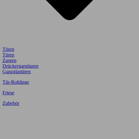
Türen
Türen
Zargen
Drückergarnituren
Ganzglastüren
Tür-Rohlinge
Friese
Zubehör