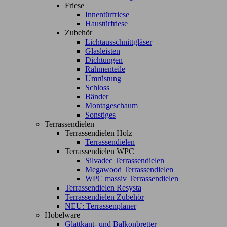
Friese
Innentürfriese
Haustürfriese
Zubehör
Lichtausschnittgläser
Glasleisten
Dichtungen
Rahmenteile
Umrüstung
Schloss
Bänder
Montageschaum
Sonstiges
Terrassendielen
Terrassendielen Holz
Terrassendielen
Terrassendielen WPC
Silvadec Terrassendielen
Megawood Terrassendielen
WPC massiv Terrassendielen
Terrassendielen Resysta
Terrassendielen Zubehör
NEU: Terrassenplaner
Hobelware
Glattkant- und Balkonbretter