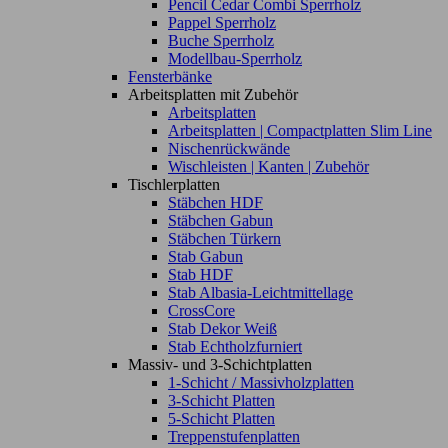
Pencil Cedar Combi Sperrholz
Pappel Sperrholz
Buche Sperrholz
Modellbau-Sperrholz
Fensterbänke
Arbeitsplatten mit Zubehör
Arbeitsplatten
Arbeitsplatten | Compactplatten Slim Line
Nischenrückwände
Wischleisten | Kanten | Zubehör
Tischlerplatten
Stäbchen HDF
Stäbchen Gabun
Stäbchen Türkern
Stab Gabun
Stab HDF
Stab Albasia-Leichtmittellage
CrossCore
Stab Dekor Weiß
Stab Echtholzfurniert
Massiv- und 3-Schichtplatten
1-Schicht / Massivholzplatten
3-Schicht Platten
5-Schicht Platten
Treppenstufenplatten