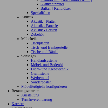
Glattkantbretter
Balken | Kanthölzer
Spezialitäten
Akustik
Akustik - Platten
Akustik - Paneele
Akustik - Leisten
Zubehör
Möbelteile
Tischplatten
Tisch- und Bankgestelle
Tische und Bänke
Sonstiges
Handlaufsysteme
Möbel- und Bodenöl
Dicht- und Klebetechnik
Granitsteine
Werbemittel
Sonderposten
Möbelfertigteile konfigurieren
Beratungszentrum
Ausstellung
Terminvereinbarung
Karriere