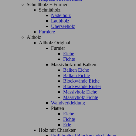
Schnittholz + Furnier
Schnittholz
Nadelholz
Laubholz
Überseeholz
Furniere
Altholz
Altholz Original
Furnier
Eiche
Fichte
Massivholz und Balken
Balken Eiche
Balken Fichte
Blockwände Eiche
Blockwände Rüster
Massivholz Eiche
Massivholz Fichte
Wandverkleidung
Platten
Eiche
Fichte
Erle
Holz mit Charakter
Profilbretter | Blockwandschalung