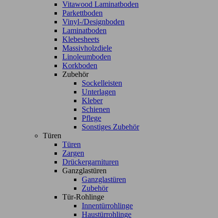
Vitawood Laminatboden
Parkettboden
Vinyl-/Designboden
Laminatboden
Klebesheets
Massivholzdiele
Linoleumboden
Korkboden
Zubehör
Sockelleisten
Unterlagen
Kleber
Schienen
Pflege
Sonstiges Zubehör
Türen
Türen
Zargen
Drückergarnituren
Ganzglastüren
Ganzglastüren
Zubehör
Tür-Rohlinge
Innentürrohlinge
Haustürrohlinge