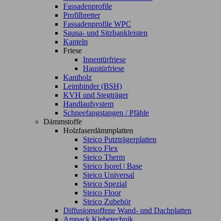
Fassadenprofile
Profilbretter
Fassadenprofile WPC
Sauna- und Sitzbankleisten
Kanteln
Friese
Innentürfriese
Haustürfriese
Kantholz
Leimbinder (BSH)
KVH und Stegträger
Handlaufsystem
Schneefangstangen / Pfähle
Dämmstoffe
Holzfaserdämmplatten
Steico Putzträgerplatten
Steico Flex
Steico Therm
Steico Isorel | Base
Steico Universal
Steico Spezial
Steico Floor
Steico Zubehör
Diffusionsoffene Wand- und Dachplatten
Ampack Klebetechnik