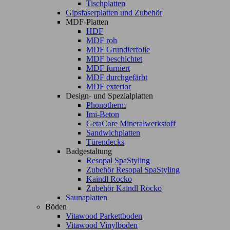
Tischplatten
Gipsfaserplatten und Zubehör
MDF-Platten
HDF
MDF roh
MDF Grundierfolie
MDF beschichtet
MDF furniert
MDF durchgefärbt
MDF exterior
Design- und Spezialplatten
Phonotherm
Imi-Beton
GetaCore Mineralwerkstoff
Sandwichplatten
Türendecks
Badgestaltung
Resopal SpaStyling
Zubehör Resopal SpaStyling
Kaindl Rocko
Zubehör Kaindl Rocko
Saunaplatten
Böden
Vitawood Parkettboden
Vitawood Vinylboden