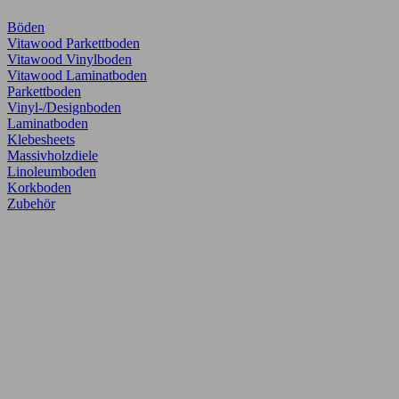
Böden
Vitawood Parkettboden
Vitawood Vinylboden
Vitawood Laminatboden
Parkettboden
Vinyl-/Designboden
Laminatboden
Klebesheets
Massivholzdiele
Linoleumboden
Korkboden
Zubehör