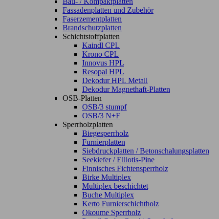
Bau- / Kompaktplatten
Fassadenplatten und Zubehör
Faserzementplatten
Brandschutzplatten
Schichtstoffplatten
Kaindl CPL
Krono CPL
Innovus HPL
Resopal HPL
Dekodur HPL Metall
Dekodur Magnethaft-Platten
OSB-Platten
OSB/3 stumpf
OSB/3 N+F
Sperrholzplatten
Biegesperrholz
Furnierplatten
Siebdruckplatten / Betonschalungsplatten
Seekiefer / Elliotis-Pine
Finnisches Fichtensperrholz
Birke Multiplex
Multiplex beschichtet
Buche Multiplex
Kerto Furnierschichtholz
Okoume Sperrholz