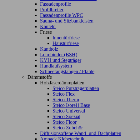
Fassadenprofile
Profilbretter
Fassadenprofile WPC
Sauna- und Sitzbankleisten
Kanteln
Friese
Innentürfriese
Haustürfriese
Kantholz
Leimbinder (BSH)
KVH und Stegträger
Handlaufsystem
Schneefangstangen / Pfähle
Dämmstoffe
Holzfaserdämmplatten
Steico Putzträgerplatten
Steico Flex
Steico Therm
Steico Isorel | Base
Steico Universal
Steico Spezial
Steico Floor
Steico Zubehör
Diffusionsoffene Wand- und Dachplatten
Ampack Klebetechnik