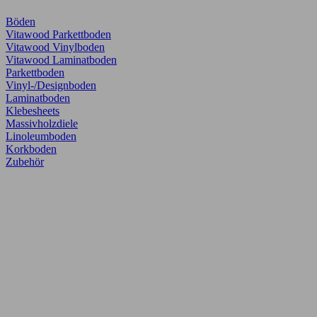
Böden
Vitawood Parkettboden
Vitawood Vinylboden
Vitawood Laminatboden
Parkettboden
Vinyl-/Designboden
Laminatboden
Klebesheets
Massivholzdiele
Linoleumboden
Korkboden
Zubehör