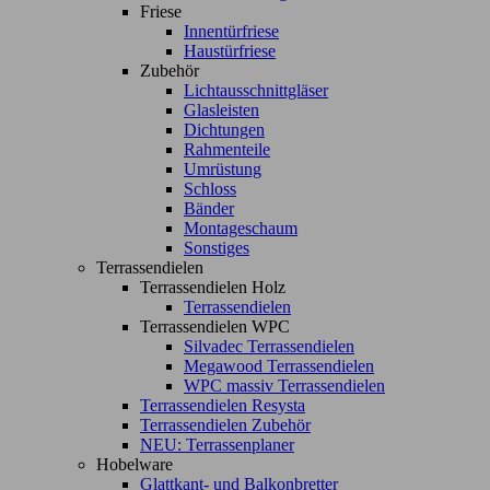
Friese
Innentürfriese
Haustürfriese
Zubehör
Lichtausschnittgläser
Glasleisten
Dichtungen
Rahmenteile
Umrüstung
Schloss
Bänder
Montageschaum
Sonstiges
Terrassendielen
Terrassendielen Holz
Terrassendielen
Terrassendielen WPC
Silvadec Terrassendielen
Megawood Terrassendielen
WPC massiv Terrassendielen
Terrassendielen Resysta
Terrassendielen Zubehör
NEU: Terrassenplaner
Hobelware
Glattkant- und Balkonbretter