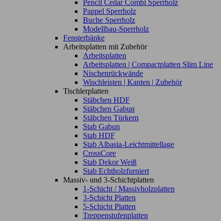
Pencil Cedar Combi Sperrholz
Pappel Sperrholz
Buche Sperrholz
Modellbau-Sperrholz
Fensterbänke
Arbeitsplatten mit Zubehör
Arbeitsplatten
Arbeitsplatten | Compactplatten Slim Line
Nischenrückwände
Wischleisten | Kanten | Zubehör
Tischlerplatten
Stäbchen HDF
Stäbchen Gabun
Stäbchen Türkern
Stab Gabun
Stab HDF
Stab Albasia-Leichtmittellage
CrossCore
Stab Dekor Weiß
Stab Echtholzfurniert
Massiv- und 3-Schichtplatten
1-Schicht / Massivholzplatten
3-Schicht Platten
5-Schicht Platten
Treppenstufenplatten