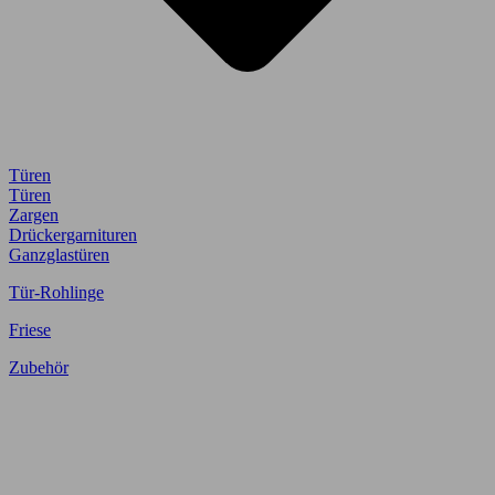
Türen
Türen
Zargen
Drückergarnituren
Ganzglastüren
Tür-Rohlinge
Friese
Zubehör