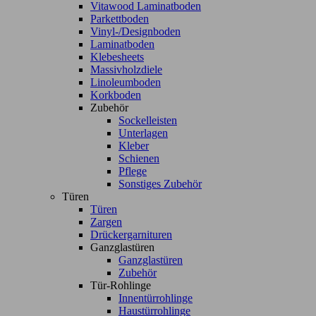
Vitawood Laminatboden
Parkettboden
Vinyl-/Designboden
Laminatboden
Klebesheets
Massivholzdiele
Linoleumboden
Korkboden
Zubehör
Sockelleisten
Unterlagen
Kleber
Schienen
Pflege
Sonstiges Zubehör
Türen
Türen
Zargen
Drückergarnituren
Ganzglastüren
Ganzglastüren
Zubehör
Tür-Rohlinge
Innentürrohlinge
Haustürrohlinge