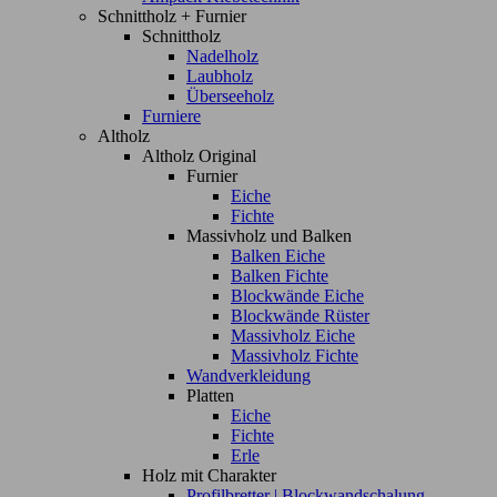
Schnittholz + Furnier
Schnittholz
Nadelholz
Laubholz
Überseeholz
Furniere
Altholz
Altholz Original
Furnier
Eiche
Fichte
Massivholz und Balken
Balken Eiche
Balken Fichte
Blockwände Eiche
Blockwände Rüster
Massivholz Eiche
Massivholz Fichte
Wandverkleidung
Platten
Eiche
Fichte
Erle
Holz mit Charakter
Profilbretter | Blockwandschalung