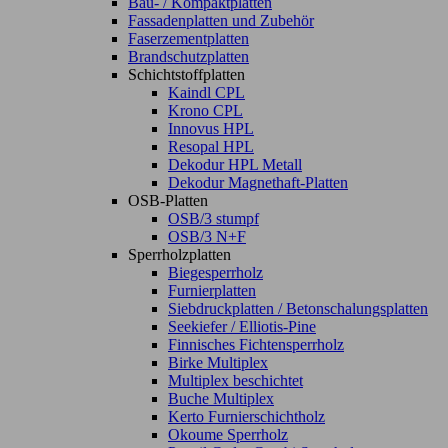
Bau- / Kompaktplatten
Fassadenplatten und Zubehör
Faserzementplatten
Brandschutzplatten
Schichtstoffplatten
Kaindl CPL
Krono CPL
Innovus HPL
Resopal HPL
Dekodur HPL Metall
Dekodur Magnethaft-Platten
OSB-Platten
OSB/3 stumpf
OSB/3 N+F
Sperrholzplatten
Biegesperrholz
Furnierplatten
Siebdruckplatten / Betonschalungsplatten
Seekiefer / Elliotis-Pine
Finnisches Fichtensperrholz
Birke Multiplex
Multiplex beschichtet
Buche Multiplex
Kerto Furnierschichtholz
Okoume Sperrholz