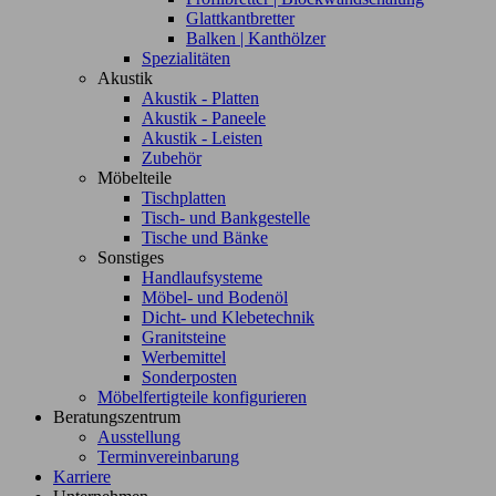
Glattkantbretter
Balken | Kanthölzer
Spezialitäten
Akustik
Akustik - Platten
Akustik - Paneele
Akustik - Leisten
Zubehör
Möbelteile
Tischplatten
Tisch- und Bankgestelle
Tische und Bänke
Sonstiges
Handlaufsysteme
Möbel- und Bodenöl
Dicht- und Klebetechnik
Granitsteine
Werbemittel
Sonderposten
Möbelfertigteile konfigurieren
Beratungszentrum
Ausstellung
Terminvereinbarung
Karriere