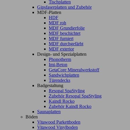
Tischplatten
Gipsfaserplatten und Zubehör
MDF-Platten
HDF
MDF roh
MDF Grundierfolie
MDF beschichtet
MDF furniert
MDF durchgefärbt
MDF exterior
Design- und Spezialplatten
Phonotherm
Imi-Beton
GetaCore Mineralwerkstoff
Sandwichplatten
Türendecks
Badgestaltung
Resopal SpaStyling
Zubehör Resopal SpaStyling
Kaindl Rocko
Zubehör Kaindl Rocko
Saunaplatten
Böden
Vitawood Parkettboden
Vitawood Vinylboden