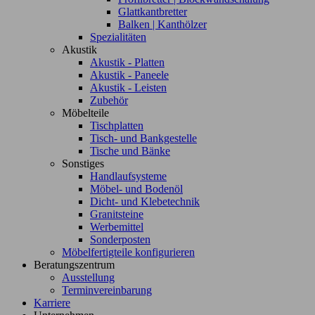
Glattkantbretter
Balken | Kanthölzer
Spezialitäten
Akustik
Akustik - Platten
Akustik - Paneele
Akustik - Leisten
Zubehör
Möbelteile
Tischplatten
Tisch- und Bankgestelle
Tische und Bänke
Sonstiges
Handlaufsysteme
Möbel- und Bodenöl
Dicht- und Klebetechnik
Granitsteine
Werbemittel
Sonderposten
Möbelfertigteile konfigurieren
Beratungszentrum
Ausstellung
Terminvereinbarung
Karriere