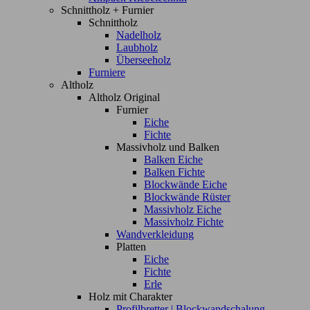
Schnittholz + Furnier
Schnittholz
Nadelholz
Laubholz
Überseeholz
Furniere
Altholz
Altholz Original
Furnier
Eiche
Fichte
Massivholz und Balken
Balken Eiche
Balken Fichte
Blockwände Eiche
Blockwände Rüster
Massivholz Eiche
Massivholz Fichte
Wandverkleidung
Platten
Eiche
Fichte
Erle
Holz mit Charakter
Profilbretter | Blockwandschalung