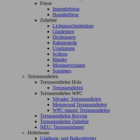
Friese
Innentürfriese
Haustürfriese
Zubehör
Lichtausschnittgläser
Glasleisten
Dichtungen
Rahmenteile
Umrüstung
Schloss
Bänder
Montageschaum
Sonstiges
Terrassendielen
Terrassendielen Holz
Terrassendielen
Terrassendielen WPC
Silvadec Terrassendielen
Megawood Terrassendielen
WPC massiv Terrassendielen
Terrassendielen Resysta
Terrassendielen Zubehör
NEU: Terrassenplaner
Hobelware
Glattkant- und Balkonbretter