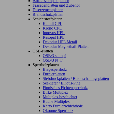
Bau- / Kompaktplatten
Fassadenplatten und Zubehör
Faserzementplatten
Brandschutzplatten
Schichtstoffplatten
Kaindl CPL
Krono CPL
Innovus HPL
Resopal HPL
Dekodur HPL Metall
Dekodur Magnethaft-Platten
OSB-Platten
OSB/3 stumpf
OSB/3 N+F
Sperrholzplatten
Biegesperrholz
Furnierplatten
Siebdruckplatten / Betonschalungsplatten
Seekiefer / Elliotis-Pine
Finnisches Fichtensperrholz
Birke Multiplex
Multiplex beschichtet
Buche Multiplex
Kerto Furnierschichtholz
Okoume Sperrholz