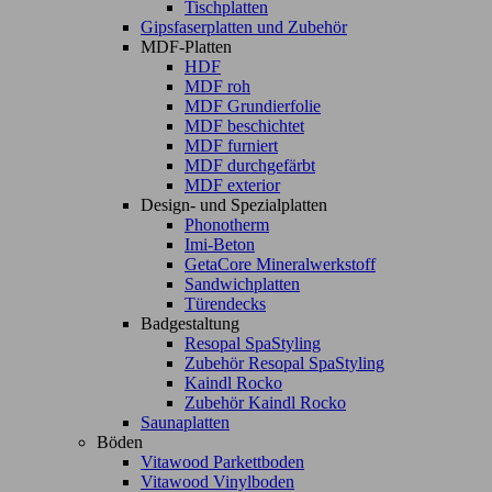
Tischplatten
Gipsfaserplatten und Zubehör
MDF-Platten
HDF
MDF roh
MDF Grundierfolie
MDF beschichtet
MDF furniert
MDF durchgefärbt
MDF exterior
Design- und Spezialplatten
Phonotherm
Imi-Beton
GetaCore Mineralwerkstoff
Sandwichplatten
Türendecks
Badgestaltung
Resopal SpaStyling
Zubehör Resopal SpaStyling
Kaindl Rocko
Zubehör Kaindl Rocko
Saunaplatten
Böden
Vitawood Parkettboden
Vitawood Vinylboden