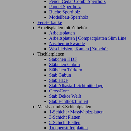
Pencil Cedar Combi Sperrholz
Pappel Sperrholz
Buche Sperrholz
Modellbau-Sperrholz
Fensterbänke
Arbeitsplatten mit Zubehör
Arbeitsplatten
Arbeitsplatten | Compactplatten Slim Line
Nischenrückwände
Wischleisten | Kanten | Zubehör
Tischlerplatten
Stäbchen HDF
Stäbchen Gabun
Stäbchen Türkern
Stab Gabun
Stab HDF
Stab Albasia-Leichtmittellage
CrossCore
Stab Dekor Weiß
Stab Echtholzfurniert
Massiv- und 3-Schichtplatten
1-Schicht / Massivholzplatten
3-Schicht Platten
5-Schicht Platten
Treppenstufenplatten