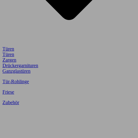
Türen
Türen
Zargen
Drückergarnituren
Ganzglastüren
Tür-Rohlinge
Friese
Zubehör