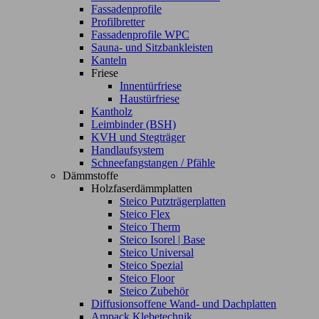
Fassadenprofile
Profilbretter
Fassadenprofile WPC
Sauna- und Sitzbankleisten
Kanteln
Friese
Innentürfriese
Haustürfriese
Kantholz
Leimbinder (BSH)
KVH und Stegträger
Handlaufsystem
Schneefangstangen / Pfähle
Dämmstoffe
Holzfaserdämmplatten
Steico Putzträgerplatten
Steico Flex
Steico Therm
Steico Isorel | Base
Steico Universal
Steico Spezial
Steico Floor
Steico Zubehör
Diffusionsoffene Wand- und Dachplatten
Ampack Klebetechnik