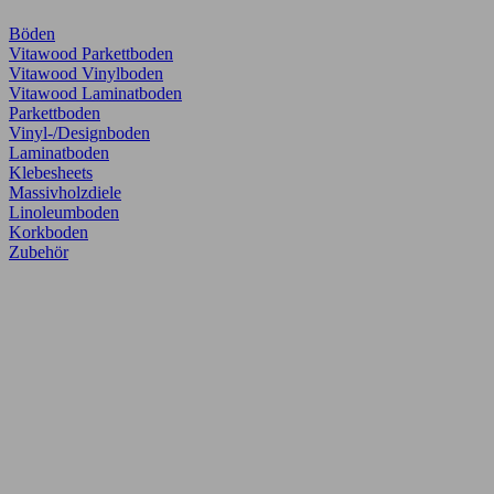
Böden
Vitawood Parkettboden
Vitawood Vinylboden
Vitawood Laminatboden
Parkettboden
Vinyl-/Designboden
Laminatboden
Klebesheets
Massivholzdiele
Linoleumboden
Korkboden
Zubehör