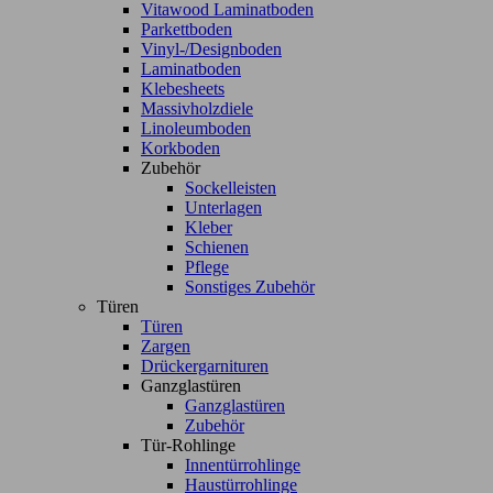
Vitawood Laminatboden
Parkettboden
Vinyl-/Designboden
Laminatboden
Klebesheets
Massivholzdiele
Linoleumboden
Korkboden
Zubehör
Sockelleisten
Unterlagen
Kleber
Schienen
Pflege
Sonstiges Zubehör
Türen
Türen
Zargen
Drückergarnituren
Ganzglastüren
Ganzglastüren
Zubehör
Tür-Rohlinge
Innentürrohlinge
Haustürrohlinge