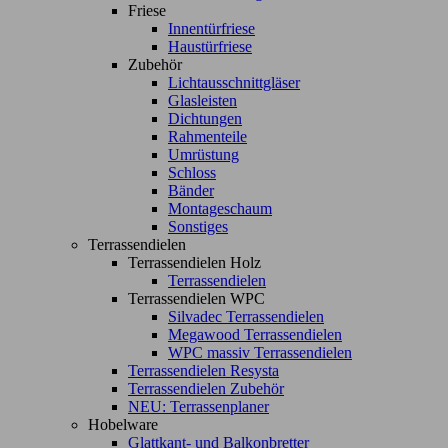
Friese
Innentürfriese
Haustürfriese
Zubehör
Lichtausschnittgläser
Glasleisten
Dichtungen
Rahmenteile
Umrüstung
Schloss
Bänder
Montageschaum
Sonstiges
Terrassendielen
Terrassendielen Holz
Terrassendielen
Terrassendielen WPC
Silvadec Terrassendielen
Megawood Terrassendielen
WPC massiv Terrassendielen
Terrassendielen Resysta
Terrassendielen Zubehör
NEU: Terrassenplaner
Hobelware
Glattkant- und Balkonbretter