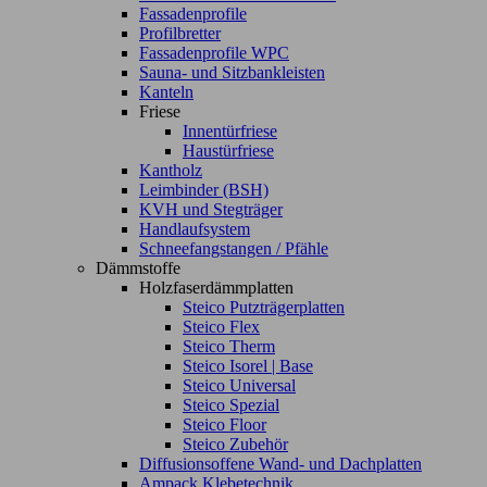
Fassadenprofile
Profilbretter
Fassadenprofile WPC
Sauna- und Sitzbankleisten
Kanteln
Friese
Innentürfriese
Haustürfriese
Kantholz
Leimbinder (BSH)
KVH und Stegträger
Handlaufsystem
Schneefangstangen / Pfähle
Dämmstoffe
Holzfaserdämmplatten
Steico Putzträgerplatten
Steico Flex
Steico Therm
Steico Isorel | Base
Steico Universal
Steico Spezial
Steico Floor
Steico Zubehör
Diffusionsoffene Wand- und Dachplatten
Ampack Klebetechnik