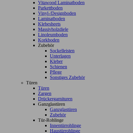
Vitawood Laminatboden
Parkettboden
Vinyl-/Designboden
Laminatboden
Klebesheets
Massivholzdiele
Linoleumboden
Korkboden
Zubehör
Sockelleisten
Unterlagen
Kleber
Schienen
Pflege
Sonstiges Zubehör
Türen
Türen
Zargen
Drückergarnituren
Ganzglastüren
Ganzglastüren
Zubehör
Tür-Rohlinge
Innentürrohlinge
Haustürrohlinge