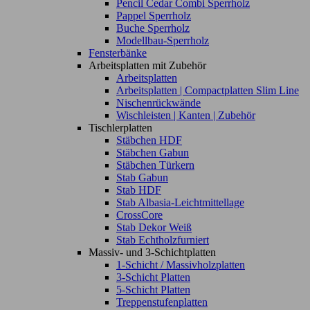
Pencil Cedar Combi Sperrholz
Pappel Sperrholz
Buche Sperrholz
Modellbau-Sperrholz
Fensterbänke
Arbeitsplatten mit Zubehör
Arbeitsplatten
Arbeitsplatten | Compactplatten Slim Line
Nischenrückwände
Wischleisten | Kanten | Zubehör
Tischlerplatten
Stäbchen HDF
Stäbchen Gabun
Stäbchen Türkern
Stab Gabun
Stab HDF
Stab Albasia-Leichtmittellage
CrossCore
Stab Dekor Weiß
Stab Echtholzfurniert
Massiv- und 3-Schichtplatten
1-Schicht / Massivholzplatten
3-Schicht Platten
5-Schicht Platten
Treppenstufenplatten