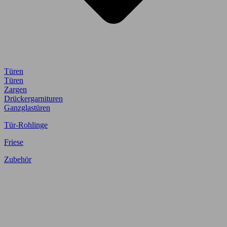
Türen
Türen
Zargen
Drückergarnituren
Ganzglastüren
Tür-Rohlinge
Friese
Zubehör