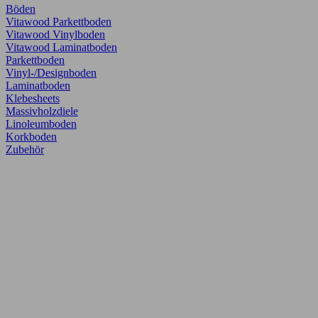
Böden
Vitawood Parkettboden
Vitawood Vinylboden
Vitawood Laminatboden
Parkettboden
Vinyl-/Designboden
Laminatboden
Klebesheets
Massivholzdiele
Linoleumboden
Korkboden
Zubehör