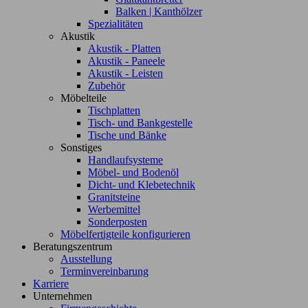
Balken | Kanthölzer
Spezialitäten
Akustik
Akustik - Platten
Akustik - Paneele
Akustik - Leisten
Zubehör
Möbelteile
Tischplatten
Tisch- und Bankgestelle
Tische und Bänke
Sonstiges
Handlaufsysteme
Möbel- und Bodenöl
Dicht- und Klebetechnik
Granitsteine
Werbemittel
Sonderposten
Möbelfertigteile konfigurieren
Beratungszentrum
Ausstellung
Terminvereinbarung
Karriere
Unternehmen