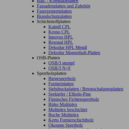
Bau- / Kompaktplatten
Fassadenplatten und Zubehör
Faserzementplatten
Brandschutzplatten
Schichtstoffplatten
Kaindl CPL
Krono CPL
Innovus HPL
Resopal HPL
Dekodur HPL Metall
Dekodur Magnethaft-Platten
OSB-Platten
OSB/3 stumpf
OSB/3 N+F
Sperrholzplatten
Biegesperrholz
Furnierplatten
Siebdruckplatten / Betonschalungsplatten
Seekiefer / Elliotis-Pine
Finnisches Fichtensperrholz
Birke Multiplex
Multiplex beschichtet
Buche Multiplex
Kerto Furnierschichtholz
Okoume Sperrholz