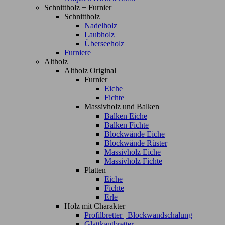
Schnittholz + Furnier
Schnittholz
Nadelholz
Laubholz
Überseeholz
Furniere
Altholz
Altholz Original
Furnier
Eiche
Fichte
Massivholz und Balken
Balken Eiche
Balken Fichte
Blockwände Eiche
Blockwände Rüster
Massivholz Eiche
Massivholz Fichte
Platten
Eiche
Fichte
Erle
Holz mit Charakter
Profilbretter | Blockwandschalung
Glattkantbretter