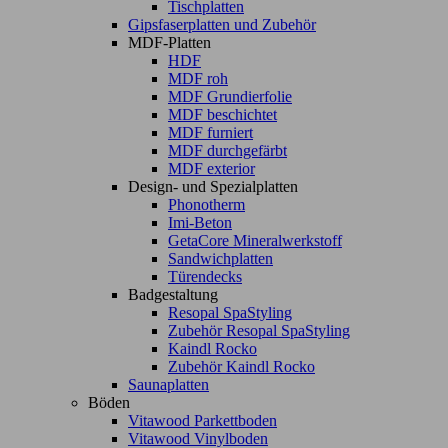
Tischplatten
Gipsfaserplatten und Zubehör
MDF-Platten
HDF
MDF roh
MDF Grundierfolie
MDF beschichtet
MDF furniert
MDF durchgefärbt
MDF exterior
Design- und Spezialplatten
Phonotherm
Imi-Beton
GetaCore Mineralwerkstoff
Sandwichplatten
Türendecks
Badgestaltung
Resopal SpaStyling
Zubehör Resopal SpaStyling
Kaindl Rocko
Zubehör Kaindl Rocko
Saunaplatten
Böden
Vitawood Parkettboden
Vitawood Vinylboden