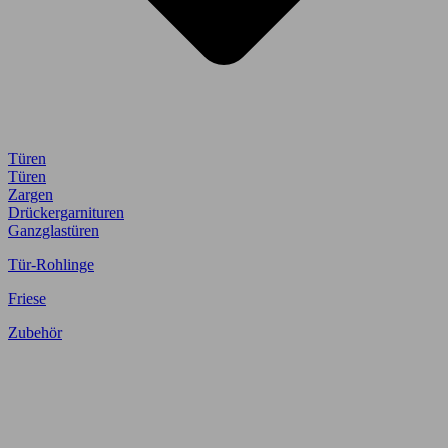
Türen
Türen
Zargen
Drückergarnituren
Ganzglastüren
Tür-Rohlinge
Friese
Zubehör