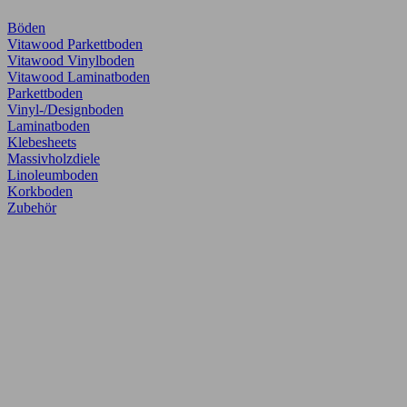
Böden
Vitawood Parkettboden
Vitawood Vinylboden
Vitawood Laminatboden
Parkettboden
Vinyl-/Designboden
Laminatboden
Klebesheets
Massivholzdiele
Linoleumboden
Korkboden
Zubehör