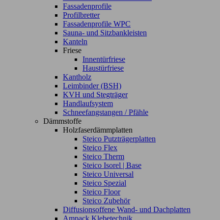
Fassadenprofile
Profilbretter
Fassadenprofile WPC
Sauna- und Sitzbankleisten
Kanteln
Friese
Innentürfriese
Haustürfriese
Kantholz
Leimbinder (BSH)
KVH und Stegträger
Handlaufsystem
Schneefangstangen / Pfähle
Dämmstoffe
Holzfaserdämmplatten
Steico Putzträgerplatten
Steico Flex
Steico Therm
Steico Isorel | Base
Steico Universal
Steico Spezial
Steico Floor
Steico Zubehör
Diffusionsoffene Wand- und Dachplatten
Ampack Klebetechnik