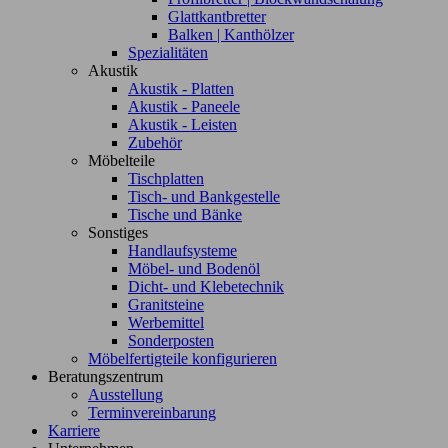
Glattkantbretter
Balken | Kanthölzer
Spezialitäten
Akustik
Akustik - Platten
Akustik - Paneele
Akustik - Leisten
Zubehör
Möbelteile
Tischplatten
Tisch- und Bankgestelle
Tische und Bänke
Sonstiges
Handlaufsysteme
Möbel- und Bodenöl
Dicht- und Klebetechnik
Granitsteine
Werbemittel
Sonderposten
Möbelfertigteile konfigurieren
Beratungszentrum
Ausstellung
Terminvereinbarung
Karriere