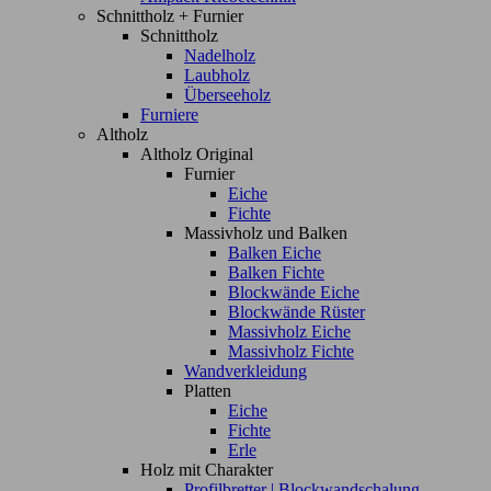
Schnittholz + Furnier
Schnittholz
Nadelholz
Laubholz
Überseeholz
Furniere
Altholz
Altholz Original
Furnier
Eiche
Fichte
Massivholz und Balken
Balken Eiche
Balken Fichte
Blockwände Eiche
Blockwände Rüster
Massivholz Eiche
Massivholz Fichte
Wandverkleidung
Platten
Eiche
Fichte
Erle
Holz mit Charakter
Profilbretter | Blockwandschalung