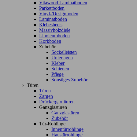
Vitawood Laminatboden
Parkettboden
Vinyl-/Designboden
Laminatboden
Klebesheets
Massivholzdiele
Linoleumboden
Korkboden
Zubehör
Sockelleisten
Unterlagen
Kleber
Schienen
Pflege
Sonstiges Zubehör
Türen
Türen
Zargen
Drückergarnituren
Ganzglastüren
Ganzglastüren
Zubehör
Tür-Rohlinge
Innentürrohlinge
Haustürrohlinge