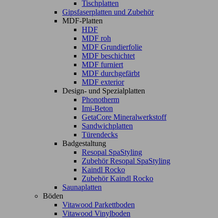
Tischplatten
Gipsfaserplatten und Zubehör
MDF-Platten
HDF
MDF roh
MDF Grundierfolie
MDF beschichtet
MDF furniert
MDF durchgefärbt
MDF exterior
Design- und Spezialplatten
Phonotherm
Imi-Beton
GetaCore Mineralwerkstoff
Sandwichplatten
Türendecks
Badgestaltung
Resopal SpaStyling
Zubehör Resopal SpaStyling
Kaindl Rocko
Zubehör Kaindl Rocko
Saunaplatten
Böden
Vitawood Parkettboden
Vitawood Vinylboden