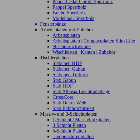
Pencil Cedar Combi Sperrholz
Pappel Sperrholz
Buche Sperrholz
Modellbau-Sperrholz
Fensterbänke
Arbeitsplatten mit Zubehör
Arbeitsplatten
Arbeitsplatten | Compactplatten Slim Line
Nischenrückwände
Wischleisten | Kanten | Zubehör
Tischlerplatten
Stäbchen HDF
Stäbchen Gabun
Stäbchen Türkern
Stab Gabun
Stab HDF
Stab Albasia-Leichtmittellage
CrossCore
Stab Dekor Weiß
Stab Echtholzfurniert
Massiv- und 3-Schichtplatten
1-Schicht / Massivholzplatten
3-Schicht Platten
5-Schicht Platten
Treppenstufenplatten