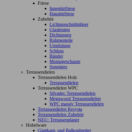
Friese
Innentürfriese
Haustürfriese
Zubehör
Lichtausschnittgläser
Glasleisten
Dichtungen
Rahmenteile
Umrüstung
Schloss
Bänder
Montageschaum
Sonstiges
Terrassendielen
Terrassendielen Holz
Terrassendielen
Terrassendielen WPC
Silvadec Terrassendielen
Megawood Terrassendielen
WPC massiv Terrassendielen
Terrassendielen Resysta
Terrassendielen Zubehör
NEU: Terrassenplaner
Hobelware
Glattkant- und Balkonbretter