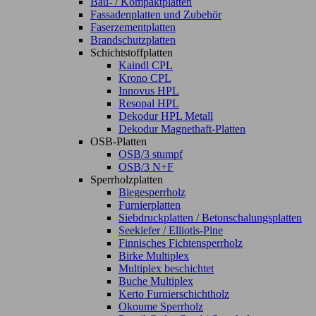
Bau- / Kompaktplatten
Fassadenplatten und Zubehör
Faserzementplatten
Brandschutzplatten
Schichtstoffplatten
Kaindl CPL
Krono CPL
Innovus HPL
Resopal HPL
Dekodur HPL Metall
Dekodur Magnethaft-Platten
OSB-Platten
OSB/3 stumpf
OSB/3 N+F
Sperrholzplatten
Biegesperrholz
Furnierplatten
Siebdruckplatten / Betonschalungsplatten
Seekiefer / Elliotis-Pine
Finnisches Fichtensperrholz
Birke Multiplex
Multiplex beschichtet
Buche Multiplex
Kerto Furnierschichtholz
Okoume Sperrholz