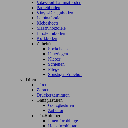
Vitawood Laminatboden
Parkettboden
Vinyl-/Designboden
Laminatboden
Klebesheets
Massivholzdiele
Linoleumboden
Korkboden
Zubehör
Sockelleisten
Unterlagen
Kleber
Schienen
Pflege
Sonstiges Zubehör
Türen
Türen
Zargen
Drückergarnituren
Ganzglastüren
Ganzglastüren
Zubehör
Tür-Rohlinge
Innentürrohlinge
Haustürrohlinge