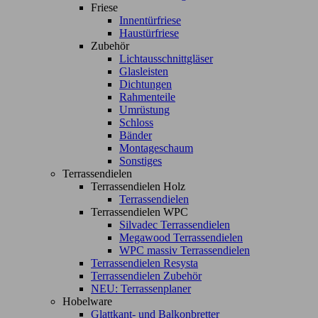
Friese
Innentürfriese
Haustürfriese
Zubehör
Lichtausschnittgläser
Glasleisten
Dichtungen
Rahmenteile
Umrüstung
Schloss
Bänder
Montageschaum
Sonstiges
Terrassendielen
Terrassendielen Holz
Terrassendielen
Terrassendielen WPC
Silvadec Terrassendielen
Megawood Terrassendielen
WPC massiv Terrassendielen
Terrassendielen Resysta
Terrassendielen Zubehör
NEU: Terrassenplaner
Hobelware
Glattkant- und Balkonbretter