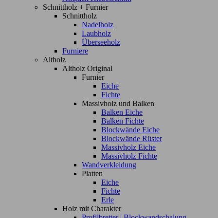
Schnittholz + Furnier
Schnittholz
Nadelholz
Laubholz
Überseeholz
Furniere
Altholz
Altholz Original
Furnier
Eiche
Fichte
Massivholz und Balken
Balken Eiche
Balken Fichte
Blockwände Eiche
Blockwände Rüster
Massivholz Eiche
Massivholz Fichte
Wandverkleidung
Platten
Eiche
Fichte
Erle
Holz mit Charakter
Profilbretter | Blockwandschalung