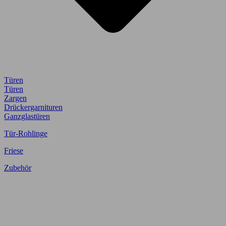
Türen
Türen
Zargen
Drückergarnituren
Ganzglastüren
Tür-Rohlinge
Friese
Zubehör