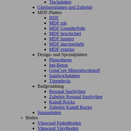
Tischplatten
Gipsfaserplatten und Zubehör
MDF-Platten
HDF
MDF roh
MDF Grundierfolie
MDF beschichtet
MDF furniert
MDF durchgefärbt
MDF exterior
Design- und Spezialplatten
Phonotherm
Imi-Beton
GetaCore Mineralwerkstoff
Sandwichplatten
Türendecks
Badgestaltung
Resopal SpaStyling
Zubehör Resopal SpaStyling
Kaindl Rocko
Zubehör Kaindl Rocko
Saunaplatten
Böden
Vitawood Parkettboden
Vitawood Vinylboden