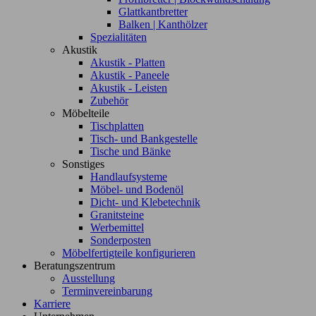
Glattkantbretter
Balken | Kanthölzer
Spezialitäten
Akustik
Akustik - Platten
Akustik - Paneele
Akustik - Leisten
Zubehör
Möbelteile
Tischplatten
Tisch- und Bankgestelle
Tische und Bänke
Sonstiges
Handlaufsysteme
Möbel- und Bodenöl
Dicht- und Klebetechnik
Granitsteine
Werbemittel
Sonderposten
Möbelfertigteile konfigurieren
Beratungszentrum
Ausstellung
Terminvereinbarung
Karriere