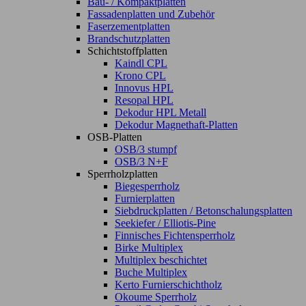
Bau- / Kompaktplatten
Fassadenplatten und Zubehör
Faserzementplatten
Brandschutzplatten
Schichtstoffplatten
Kaindl CPL
Krono CPL
Innovus HPL
Resopal HPL
Dekodur HPL Metall
Dekodur Magnethaft-Platten
OSB-Platten
OSB/3 stumpf
OSB/3 N+F
Sperrholzplatten
Biegesperrholz
Furnierplatten
Siebdruckplatten / Betonschalungsplatten
Seekiefer / Elliotis-Pine
Finnisches Fichtensperrholz
Birke Multiplex
Multiplex beschichtet
Buche Multiplex
Kerto Furnierschichtholz
Okoume Sperrholz