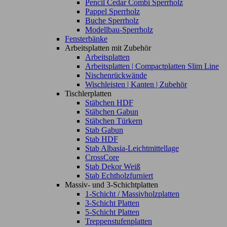
Pencil Cedar Combi Sperrholz
Pappel Sperrholz
Buche Sperrholz
Modellbau-Sperrholz
Fensterbänke
Arbeitsplatten mit Zubehör
Arbeitsplatten
Arbeitsplatten | Compactplatten Slim Line
Nischenrückwände
Wischleisten | Kanten | Zubehör
Tischlerplatten
Stäbchen HDF
Stäbchen Gabun
Stäbchen Türkern
Stab Gabun
Stab HDF
Stab Albasia-Leichtmittellage
CrossCore
Stab Dekor Weiß
Stab Echtholzfurniert
Massiv- und 3-Schichtplatten
1-Schicht / Massivholzplatten
3-Schicht Platten
5-Schicht Platten
Treppenstufenplatten