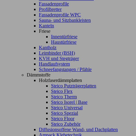
Fassadenprofile
Profilbretter
Fassadenprofile WPC
Sauna- und Sitzbankleisten
Kanteln
Friese
Innentürfriese
Haustürfriese
Kantholz
Leimbinder (BSH)
KVH und Stegträger
Handlaufsystem
Schneefangstangen / Pfähle
Dämmstoffe
Holzfaserdämmplatten
Steico Putzträgerplatten
Steico Flex
Steico Therm
Steico Isorel | Base
Steico Universal
Steico Spezial
Steico Floor
Steico Zubehör
Diffusionsoffene Wand- und Dachplatten
Ampack Klebetechnik