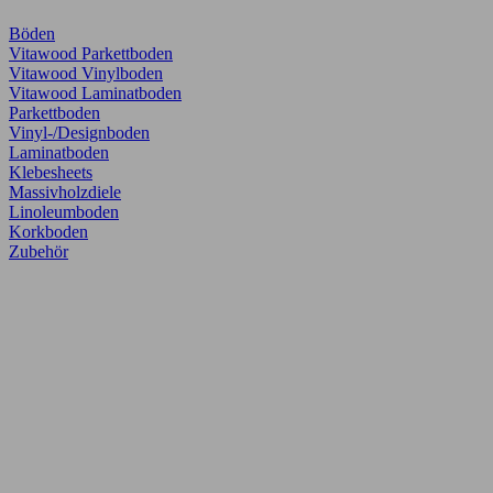
Böden
Vitawood Parkettboden
Vitawood Vinylboden
Vitawood Laminatboden
Parkettboden
Vinyl-/Designboden
Laminatboden
Klebesheets
Massivholzdiele
Linoleumboden
Korkboden
Zubehör