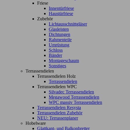
Friese
Innentürfriese
Haustürfriese
Zubehör
Lichtausschnittgläser
Glasleisten
Dichtungen
Rahmenteile
Umrüstung
Schloss
Bänder
Montageschaum
Sonstiges
Terrassendielen
Terrassendielen Holz
Terrassendielen
Terrassendielen WPC
Silvadec Terrassendielen
Megawood Terrassendielen
WPC massiv Terrassendielen
Terrassendielen Resysta
Terrassendielen Zubehör
NEU: Terrassenplaner
Hobelware
Glattkant- und Balkonbretter