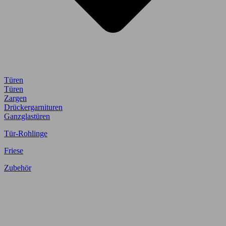
Türen
Türen
Zargen
Drückergarnituren
Ganzglastüren
Tür-Rohlinge
Friese
Zubehör