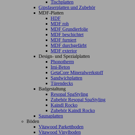
Tischplatten
Gipsfaserplatten und Zubehör
MDF-Platten
HDF
MDF roh
MDF Grundierfolie
MDF beschichtet
MDF furniert
MDF durchgefärbt
MDF exterior
Design- und Spezialplatten
Phonotherm
Imi-Beton
GetaCore Mineralwerkstoff
Sandwichplatten
Türendecks
Badgestaltung
Resopal SpaStyling
Zubehör Resopal SpaStyling
Kaindl Rocko
Zubehör Kaindl Rocko
Saunaplatten
Böden
Vitawood Parkettboden
Vitawood Vinylboden