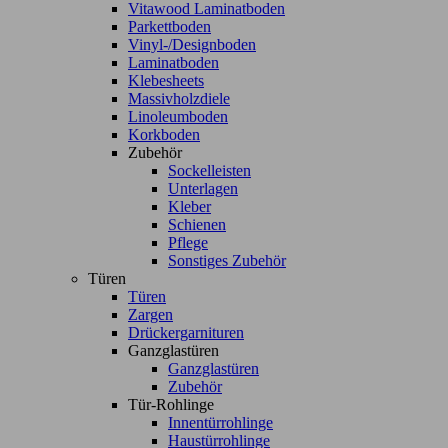
Vitawood Laminatboden
Parkettboden
Vinyl-/Designboden
Laminatboden
Klebesheets
Massivholzdiele
Linoleumboden
Korkboden
Zubehör
Sockelleisten
Unterlagen
Kleber
Schienen
Pflege
Sonstiges Zubehör
Türen
Türen
Zargen
Drückergarnituren
Ganzglastüren
Ganzglastüren
Zubehör
Tür-Rohlinge
Innentürrohlinge
Haustürrohlinge