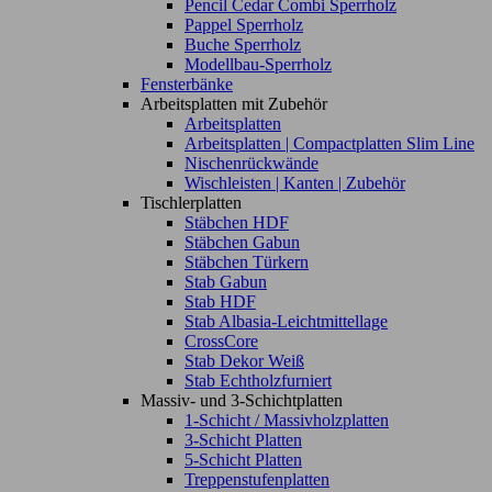
Pencil Cedar Combi Sperrholz
Pappel Sperrholz
Buche Sperrholz
Modellbau-Sperrholz
Fensterbänke
Arbeitsplatten mit Zubehör
Arbeitsplatten
Arbeitsplatten | Compactplatten Slim Line
Nischenrückwände
Wischleisten | Kanten | Zubehör
Tischlerplatten
Stäbchen HDF
Stäbchen Gabun
Stäbchen Türkern
Stab Gabun
Stab HDF
Stab Albasia-Leichtmittellage
CrossCore
Stab Dekor Weiß
Stab Echtholzfurniert
Massiv- und 3-Schichtplatten
1-Schicht / Massivholzplatten
3-Schicht Platten
5-Schicht Platten
Treppenstufenplatten