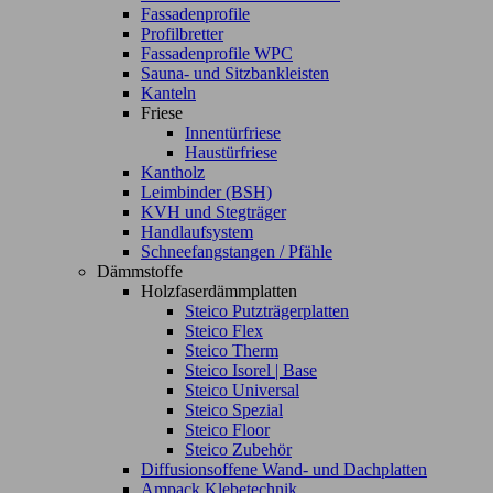
Fassadenprofile
Profilbretter
Fassadenprofile WPC
Sauna- und Sitzbankleisten
Kanteln
Friese
Innentürfriese
Haustürfriese
Kantholz
Leimbinder (BSH)
KVH und Stegträger
Handlaufsystem
Schneefangstangen / Pfähle
Dämmstoffe
Holzfaserdämmplatten
Steico Putzträgerplatten
Steico Flex
Steico Therm
Steico Isorel | Base
Steico Universal
Steico Spezial
Steico Floor
Steico Zubehör
Diffusionsoffene Wand- und Dachplatten
Ampack Klebetechnik