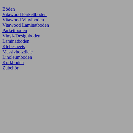
Böden
Vitawood Parkettboden
Vitawood Vinylboden
Vitawood Laminatboden
Parkettboden
Vinyl-/Designboden
Laminatboden
Klebesheets
Massivholzdiele
Linoleumboden
Korkboden
Zubehör