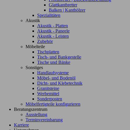
Glattkantbretter
Balken | Kanthölzer
Spezialitäten
Akustik
Akustik - Platten
Akustik - Paneele
Akustik - Leisten
Zubehör
Möbelteile
Tischplatten
Tisch- und Bankgestelle
Tische und Bänke
Sonstiges
Handlaufsysteme
Möbel- und Bodenöl
Dicht- und Klebetechnik
Granitsteine
Werbemittel
Sonderposten
Möbelfertigteile konfigurieren
Beratungszentrum
Ausstellung
Terminvereinbarung
Karriere