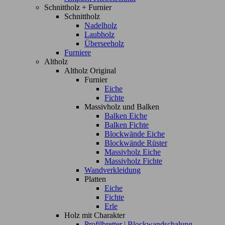
Schnittholz + Furnier
Schnittholz
Nadelholz
Laubholz
Überseeholz
Furniere
Altholz
Altholz Original
Furnier
Eiche
Fichte
Massivholz und Balken
Balken Eiche
Balken Fichte
Blockwände Eiche
Blockwände Rüster
Massivholz Eiche
Massivholz Fichte
Wandverkleidung
Platten
Eiche
Fichte
Erle
Holz mit Charakter
Profilbretter | Blockwandschalung