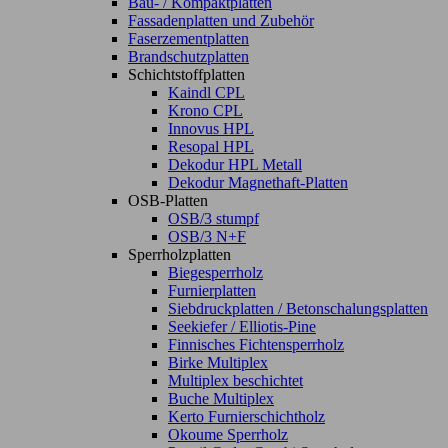
Bau- / Kompaktplatten
Fassadenplatten und Zubehör
Faserzementplatten
Brandschutzplatten
Schichtstoffplatten
Kaindl CPL
Krono CPL
Innovus HPL
Resopal HPL
Dekodur HPL Metall
Dekodur Magnethaft-Platten
OSB-Platten
OSB/3 stumpf
OSB/3 N+F
Sperrholzplatten
Biegesperrholz
Furnierplatten
Siebdruckplatten / Betonschalungsplatten
Seekiefer / Elliotis-Pine
Finnisches Fichtensperrholz
Birke Multiplex
Multiplex beschichtet
Buche Multiplex
Kerto Furnierschichtholz
Okoume Sperrholz