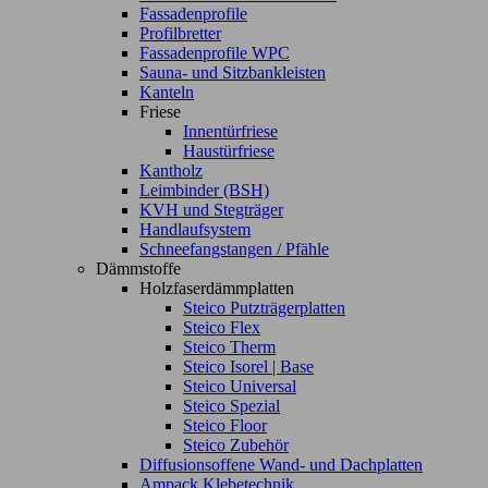
Fassadenprofile
Profilbretter
Fassadenprofile WPC
Sauna- und Sitzbankleisten
Kanteln
Friese
Innentürfriese
Haustürfriese
Kantholz
Leimbinder (BSH)
KVH und Stegträger
Handlaufsystem
Schneefangstangen / Pfähle
Dämmstoffe
Holzfaserdämmplatten
Steico Putzträgerplatten
Steico Flex
Steico Therm
Steico Isorel | Base
Steico Universal
Steico Spezial
Steico Floor
Steico Zubehör
Diffusionsoffene Wand- und Dachplatten
Ampack Klebetechnik