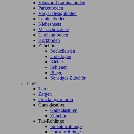
Vitawood Laminatboden
Parkettboden
Vinyl-/Designboden
Laminatboden
Klebesheets
Massivholzdiele
Linoleumboden
Korkboden
Zubehör
Sockelleisten
Unterlagen
Kleber
Schienen
Pflege
Sonstiges Zubehör
Türen
Türen
Zargen
Drückergarnituren
Ganzglastüren
Ganzglastüren
Zubehör
Tür-Rohlinge
Innentürrohlinge
Haustürrohlinge