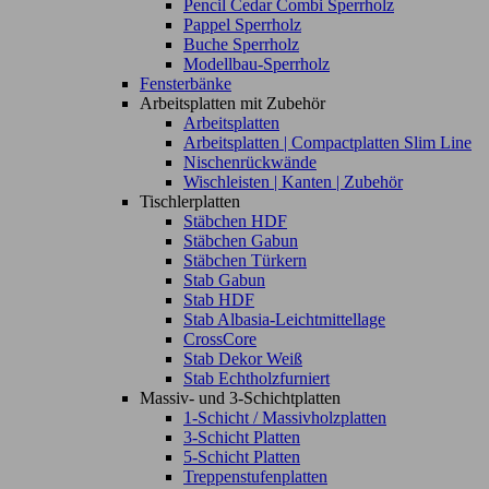
Pencil Cedar Combi Sperrholz
Pappel Sperrholz
Buche Sperrholz
Modellbau-Sperrholz
Fensterbänke
Arbeitsplatten mit Zubehör
Arbeitsplatten
Arbeitsplatten | Compactplatten Slim Line
Nischenrückwände
Wischleisten | Kanten | Zubehör
Tischlerplatten
Stäbchen HDF
Stäbchen Gabun
Stäbchen Türkern
Stab Gabun
Stab HDF
Stab Albasia-Leichtmittellage
CrossCore
Stab Dekor Weiß
Stab Echtholzfurniert
Massiv- und 3-Schichtplatten
1-Schicht / Massivholzplatten
3-Schicht Platten
5-Schicht Platten
Treppenstufenplatten