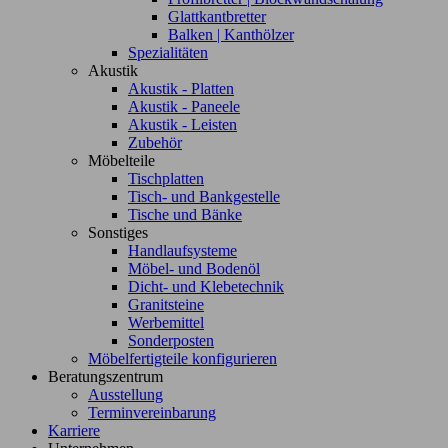
Glattkantbretter
Balken | Kanthölzer
Spezialitäten
Akustik
Akustik - Platten
Akustik - Paneele
Akustik - Leisten
Zubehör
Möbelteile
Tischplatten
Tisch- und Bankgestelle
Tische und Bänke
Sonstiges
Handlaufsysteme
Möbel- und Bodenöl
Dicht- und Klebetechnik
Granitsteine
Werbemittel
Sonderposten
Möbelfertigteile konfigurieren
Beratungszentrum
Ausstellung
Terminvereinbarung
Karriere