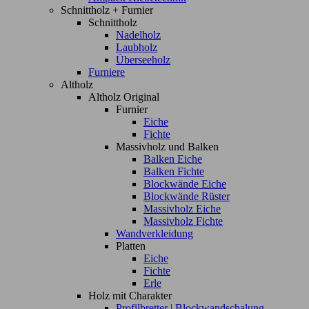
Schnittholz + Furnier
Schnittholz
Nadelholz
Laubholz
Überseeholz
Furniere
Altholz
Altholz Original
Furnier
Eiche
Fichte
Massivholz und Balken
Balken Eiche
Balken Fichte
Blockwände Eiche
Blockwände Rüster
Massivholz Eiche
Massivholz Fichte
Wandverkleidung
Platten
Eiche
Fichte
Erle
Holz mit Charakter
Profilbretter | Blockwandschalung