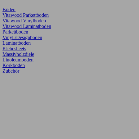
Böden
Vitawood Parkettboden
Vitawood Vinylboden
Vitawood Laminatboden
Parkettboden
Vinyl-/Designboden
Laminatboden
Klebesheets
Massivholzdiele
Linoleumboden
Korkboden
Zubehör