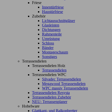
Friese
Innentürfriese
Haustürfriese
Zubehör
Lichtausschnittgläser
Glasleisten
Dichtungen
Rahmenteile
Umrüstung
Schloss
Bänder
Montageschaum
Sonstiges
Terrassendielen
Terrassendielen Holz
Terrassendielen
Terrassendielen WPC
Silvadec Terrassendielen
Megawood Terrassendielen
WPC massiv Terrassendielen
Terrassendielen Resysta
Terrassendielen Zubehör
NEU: Terrassenplaner
Hobelware
Glattkant- und Balkonbretter