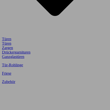
Türen
Türen
Zargen
Drückergarnituren
Ganzglastüren
Tür-Rohlinge
Friese
Zubehör