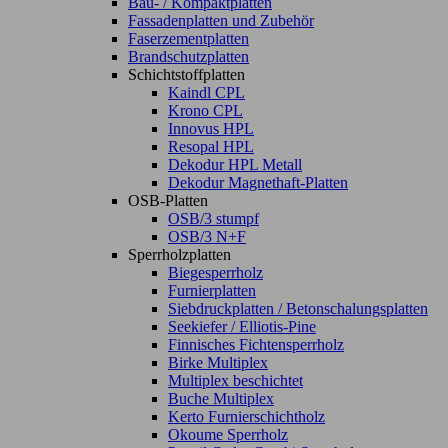
Bau- / Kompaktplatten
Fassadenplatten und Zubehör
Faserzementplatten
Brandschutzplatten
Schichtstoffplatten
Kaindl CPL
Krono CPL
Innovus HPL
Resopal HPL
Dekodur HPL Metall
Dekodur Magnethaft-Platten
OSB-Platten
OSB/3 stumpf
OSB/3 N+F
Sperrholzplatten
Biegesperrholz
Furnierplatten
Siebdruckplatten / Betonschalungsplatten
Seekiefer / Elliotis-Pine
Finnisches Fichtensperrholz
Birke Multiplex
Multiplex beschichtet
Buche Multiplex
Kerto Furnierschichtholz
Okoume Sperrholz