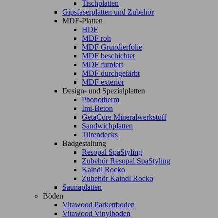
Tischplatten
Gipsfaserplatten und Zubehör
MDF-Platten
HDF
MDF roh
MDF Grundierfolie
MDF beschichtet
MDF furniert
MDF durchgefärbt
MDF exterior
Design- und Spezialplatten
Phonotherm
Imi-Beton
GetaCore Mineralwerkstoff
Sandwichplatten
Türendecks
Badgestaltung
Resopal SpaStyling
Zubehör Resopal SpaStyling
Kaindl Rocko
Zubehör Kaindl Rocko
Saunaplatten
Böden
Vitawood Parkettboden
Vitawood Vinylboden