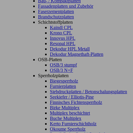
Bau- / Kompaktplatten
Fassadenplatten und Zubehör
Faserzementplatten
Brandschutzplatten
Schichtstoffplatten
Kaindl CPL
Krono CPL
Innovus HPL
Resopal HPL
Dekodur HPL Metall
Dekodur Magnethaft-Platten
OSB-Platten
OSB/3 stumpf
OSB/3 N+F
Sperrholzplatten
Biegesperrholz
Furnierplatten
Siebdruckplatten / Betonschalungsplatten
Seekiefer / Elliotis-Pine
Finnisches Fichtensperrholz
Birke Multiplex
Multiplex beschichtet
Buche Multiplex
Kerto Furnierschichtholz
Okoume Sperrholz