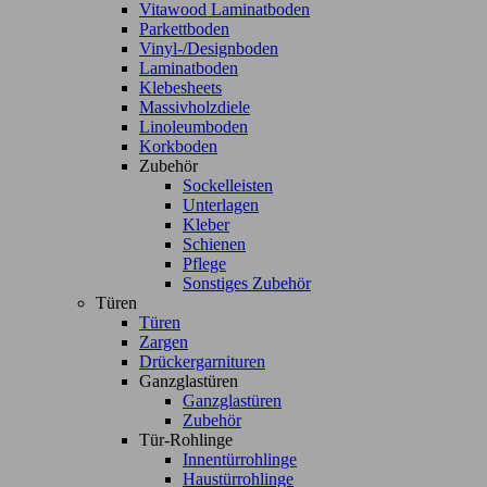
Vitawood Laminatboden
Parkettboden
Vinyl-/Designboden
Laminatboden
Klebesheets
Massivholzdiele
Linoleumboden
Korkboden
Zubehör
Sockelleisten
Unterlagen
Kleber
Schienen
Pflege
Sonstiges Zubehör
Türen
Türen
Zargen
Drückergarnituren
Ganzglastüren
Ganzglastüren
Zubehör
Tür-Rohlinge
Innentürrohlinge
Haustürrohlinge