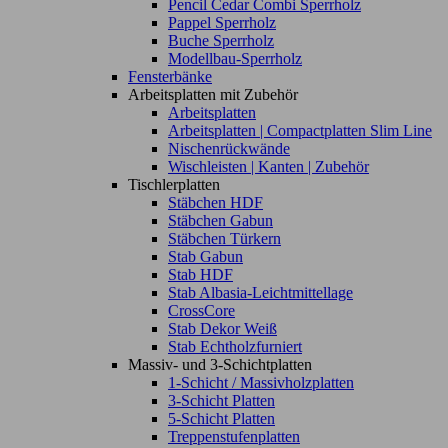
Pencil Cedar Combi Sperrholz
Pappel Sperrholz
Buche Sperrholz
Modellbau-Sperrholz
Fensterbänke
Arbeitsplatten mit Zubehör
Arbeitsplatten
Arbeitsplatten | Compactplatten Slim Line
Nischenrückwände
Wischleisten | Kanten | Zubehör
Tischlerplatten
Stäbchen HDF
Stäbchen Gabun
Stäbchen Türkern
Stab Gabun
Stab HDF
Stab Albasia-Leichtmittellage
CrossCore
Stab Dekor Weiß
Stab Echtholzfurniert
Massiv- und 3-Schichtplatten
1-Schicht / Massivholzplatten
3-Schicht Platten
5-Schicht Platten
Treppenstufenplatten