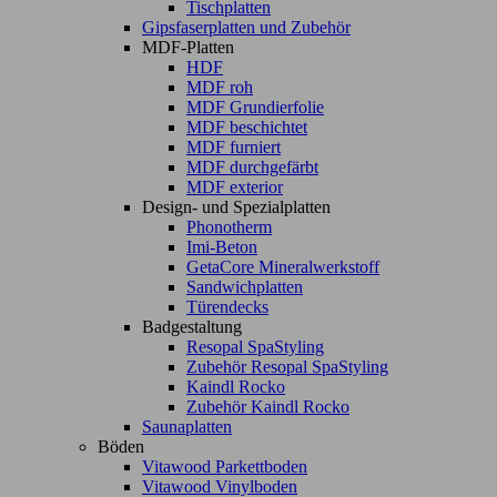
Tischplatten
Gipsfaserplatten und Zubehör
MDF-Platten
HDF
MDF roh
MDF Grundierfolie
MDF beschichtet
MDF furniert
MDF durchgefärbt
MDF exterior
Design- und Spezialplatten
Phonotherm
Imi-Beton
GetaCore Mineralwerkstoff
Sandwichplatten
Türendecks
Badgestaltung
Resopal SpaStyling
Zubehör Resopal SpaStyling
Kaindl Rocko
Zubehör Kaindl Rocko
Saunaplatten
Böden
Vitawood Parkettboden
Vitawood Vinylboden