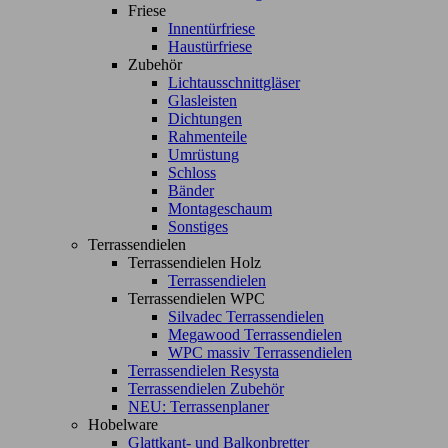
Friese
Innentürfriese
Haustürfriese
Zubehör
Lichtausschnittgläser
Glasleisten
Dichtungen
Rahmenteile
Umrüstung
Schloss
Bänder
Montageschaum
Sonstiges
Terrassendielen
Terrassendielen Holz
Terrassendielen
Terrassendielen WPC
Silvadec Terrassendielen
Megawood Terrassendielen
WPC massiv Terrassendielen
Terrassendielen Resysta
Terrassendielen Zubehör
NEU: Terrassenplaner
Hobelware
Glattkant- und Balkonbretter