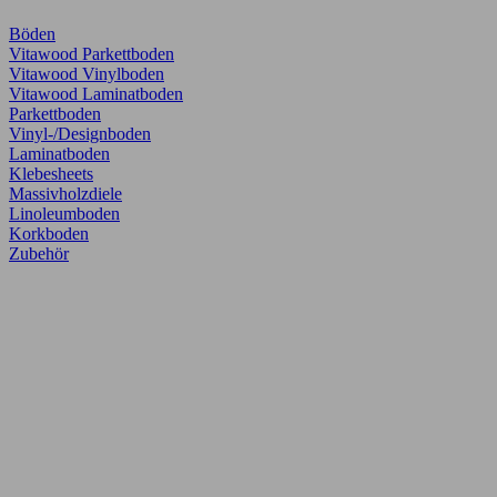
Böden
Vitawood Parkettboden
Vitawood Vinylboden
Vitawood Laminatboden
Parkettboden
Vinyl-/Designboden
Laminatboden
Klebesheets
Massivholzdiele
Linoleumboden
Korkboden
Zubehör