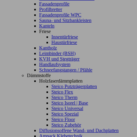
Fassadenprofile
Profilbretter
Fassadenprofile WPC
Sauna- und Sitzbankleisten
Kanteln
Friese
Innentürfriese
Haustürfriese
Kantholz
Leimbinder (BSH)
KVH und Stegträger
Handlaufsystem
Schneefangstangen / Pfähle
Dämmstoffe
Holzfaserdämmplatten
Steico Putzträgerplatten
Steico Flex
Steico Therm
Steico Isorel | Base
Steico Universal
Steico Spezial
Steico Floor
Steico Zubehör
Diffusionsoffene Wand- und Dachplatten
Ampack Klebetechnik