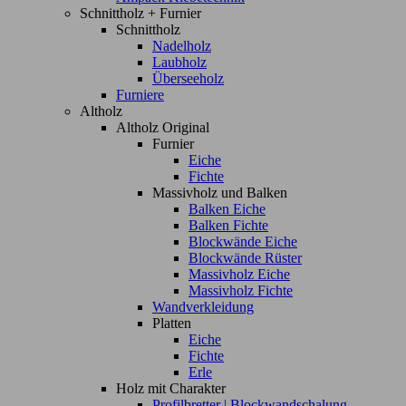
Schnittholz + Furnier
Schnittholz
Nadelholz
Laubholz
Überseeholz
Furniere
Altholz
Altholz Original
Furnier
Eiche
Fichte
Massivholz und Balken
Balken Eiche
Balken Fichte
Blockwände Eiche
Blockwände Rüster
Massivholz Eiche
Massivholz Fichte
Wandverkleidung
Platten
Eiche
Fichte
Erle
Holz mit Charakter
Profilbretter | Blockwandschalung