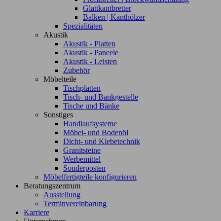
Glattkantbretter
Balken | Kanthölzer
Spezialitäten
Akustik
Akustik - Platten
Akustik - Paneele
Akustik - Leisten
Zubehör
Möbelteile
Tischplatten
Tisch- und Bankgestelle
Tische und Bänke
Sonstiges
Handlaufsysteme
Möbel- und Bodenöl
Dicht- und Klebetechnik
Granitsteine
Werbemittel
Sonderposten
Möbelfertigteile konfigurieren
Beratungszentrum
Ausstellung
Terminvereinbarung
Karriere