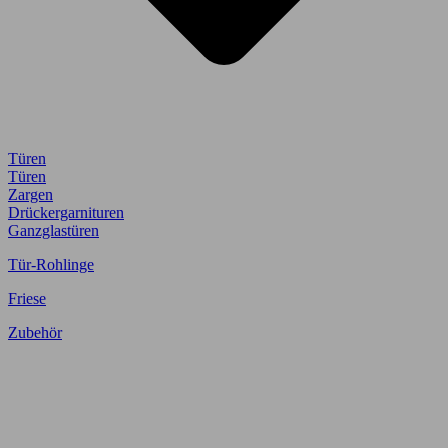
Türen
Türen
Zargen
Drückergarnituren
Ganzglastüren
Tür-Rohlinge
Friese
Zubehör