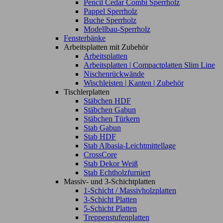
Pencil Cedar Combi Sperrholz
Pappel Sperrholz
Buche Sperrholz
Modellbau-Sperrholz
Fensterbänke
Arbeitsplatten mit Zubehör
Arbeitsplatten
Arbeitsplatten | Compactplatten Slim Line
Nischenrückwände
Wischleisten | Kanten | Zubehör
Tischlerplatten
Stäbchen HDF
Stäbchen Gabun
Stäbchen Türkern
Stab Gabun
Stab HDF
Stab Albasia-Leichtmittellage
CrossCore
Stab Dekor Weiß
Stab Echtholzfurniert
Massiv- und 3-Schichtplatten
1-Schicht / Massivholzplatten
3-Schicht Platten
5-Schicht Platten
Treppenstufenplatten