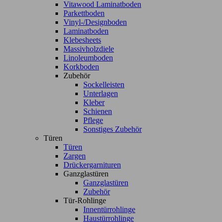
Vitawood Laminatboden
Parkettboden
Vinyl-/Designboden
Laminatboden
Klebesheets
Massivholzdiele
Linoleumboden
Korkboden
Zubehör
Sockelleisten
Unterlagen
Kleber
Schienen
Pflege
Sonstiges Zubehör
Türen
Türen
Zargen
Drückergarnituren
Ganzglastüren
Ganzglastüren
Zubehör
Tür-Rohlinge
Innentürrohlinge
Haustürrohlinge