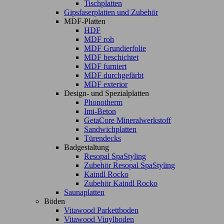
Tischplatten
Gipsfaserplatten und Zubehör
MDF-Platten
HDF
MDF roh
MDF Grundierfolie
MDF beschichtet
MDF furniert
MDF durchgefärbt
MDF exterior
Design- und Spezialplatten
Phonotherm
Imi-Beton
GetaCore Mineralwerkstoff
Sandwichplatten
Türendecks
Badgestaltung
Resopal SpaStyling
Zubehör Resopal SpaStyling
Kaindl Rocko
Zubehör Kaindl Rocko
Saunaplatten
Böden
Vitawood Parkettboden
Vitawood Vinylboden