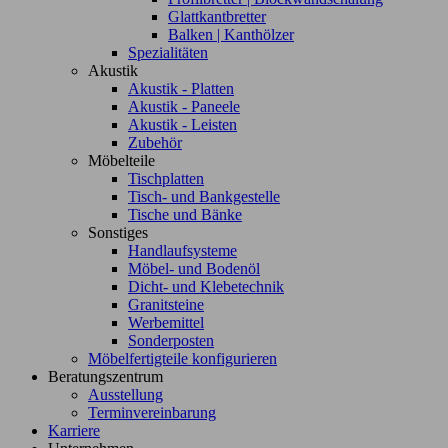
Glattkantbretter
Balken | Kanthölzer
Spezialitäten
Akustik
Akustik - Platten
Akustik - Paneele
Akustik - Leisten
Zubehör
Möbelteile
Tischplatten
Tisch- und Bankgestelle
Tische und Bänke
Sonstiges
Handlaufsysteme
Möbel- und Bodenöl
Dicht- und Klebetechnik
Granitsteine
Werbemittel
Sonderposten
Möbelfertigteile konfigurieren
Beratungszentrum
Ausstellung
Terminvereinbarung
Karriere