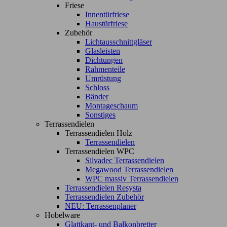
Friese
Innentürfriese
Haustürfriese
Zubehör
Lichtausschnittgläser
Glasleisten
Dichtungen
Rahmenteile
Umrüstung
Schloss
Bänder
Montageschaum
Sonstiges
Terrassendielen
Terrassendielen Holz
Terrassendielen
Terrassendielen WPC
Silvadec Terrassendielen
Megawood Terrassendielen
WPC massiv Terrassendielen
Terrassendielen Resysta
Terrassendielen Zubehör
NEU: Terrassenplaner
Hobelware
Glattkant- und Balkonbretter