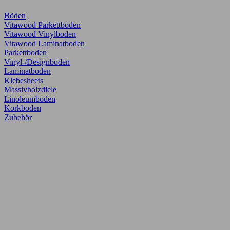
Böden
Vitawood Parkettboden
Vitawood Vinylboden
Vitawood Laminatboden
Parkettboden
Vinyl-/Designboden
Laminatboden
Klebesheets
Massivholzdiele
Linoleumboden
Korkboden
Zubehör