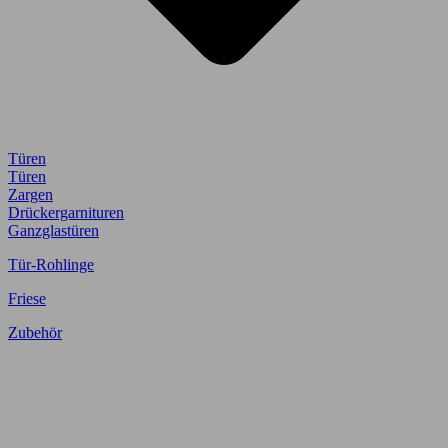
Türen
Türen
Zargen
Drückergarnituren
Ganzglastüren
Tür-Rohlinge
Friese
Zubehör