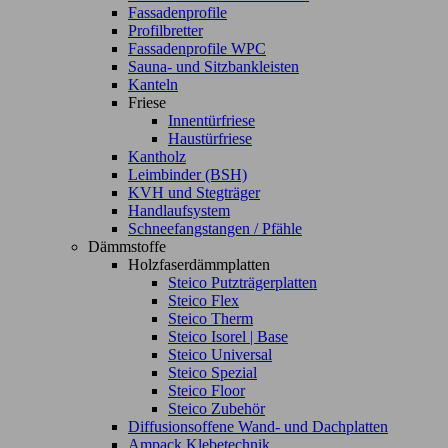
Fassadenprofile
Profilbretter
Fassadenprofile WPC
Sauna- und Sitzbankleisten
Kanteln
Friese
Innentürfriese
Haustürfriese
Kantholz
Leimbinder (BSH)
KVH und Stegträger
Handlaufsystem
Schneefangstangen / Pfähle
Dämmstoffe
Holzfaserdämmplatten
Steico Putzträgerplatten
Steico Flex
Steico Therm
Steico Isorel | Base
Steico Universal
Steico Spezial
Steico Floor
Steico Zubehör
Diffusionsoffene Wand- und Dachplatten
Ampack Klebetechnik