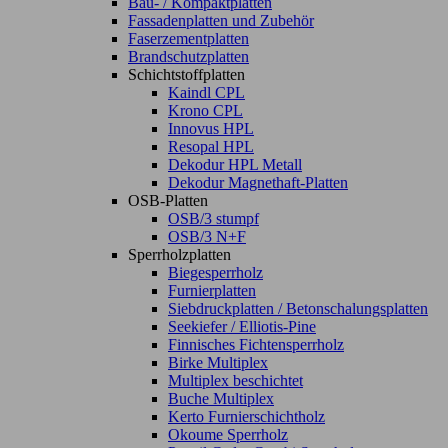
Bau- / Kompaktplatten
Fassadenplatten und Zubehör
Faserzementplatten
Brandschutzplatten
Schichtstoffplatten
Kaindl CPL
Krono CPL
Innovus HPL
Resopal HPL
Dekodur HPL Metall
Dekodur Magnethaft-Platten
OSB-Platten
OSB/3 stumpf
OSB/3 N+F
Sperrholzplatten
Biegesperrholz
Furnierplatten
Siebdruckplatten / Betonschalungsplatten
Seekiefer / Elliotis-Pine
Finnisches Fichtensperrholz
Birke Multiplex
Multiplex beschichtet
Buche Multiplex
Kerto Furnierschichtholz
Okoume Sperrholz