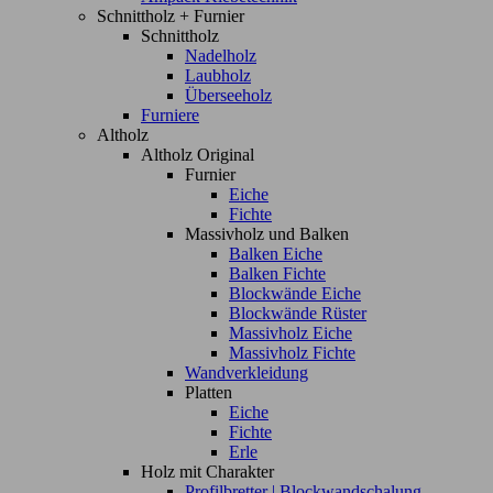
Schnittholz + Furnier
Schnittholz
Nadelholz
Laubholz
Überseeholz
Furniere
Altholz
Altholz Original
Furnier
Eiche
Fichte
Massivholz und Balken
Balken Eiche
Balken Fichte
Blockwände Eiche
Blockwände Rüster
Massivholz Eiche
Massivholz Fichte
Wandverkleidung
Platten
Eiche
Fichte
Erle
Holz mit Charakter
Profilbretter | Blockwandschalung