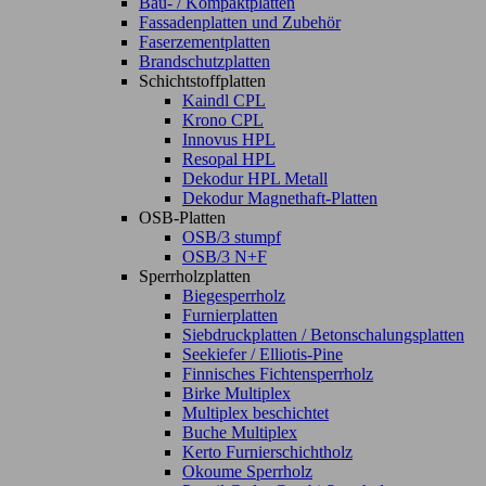
Bau- / Kompaktplatten
Fassadenplatten und Zubehör
Faserzementplatten
Brandschutzplatten
Schichtstoffplatten
Kaindl CPL
Krono CPL
Innovus HPL
Resopal HPL
Dekodur HPL Metall
Dekodur Magnethaft-Platten
OSB-Platten
OSB/3 stumpf
OSB/3 N+F
Sperrholzplatten
Biegesperrholz
Furnierplatten
Siebdruckplatten / Betonschalungsplatten
Seekiefer / Elliotis-Pine
Finnisches Fichtensperrholz
Birke Multiplex
Multiplex beschichtet
Buche Multiplex
Kerto Furnierschichtholz
Okoume Sperrholz