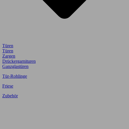
Türen
Türen
Zargen
Drückergarnituren
Ganzglastüren
Tür-Rohlinge
Friese
Zubehör