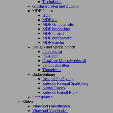
Tischplatten
Gipsfaserplatten und Zubehör
MDF-Platten
HDF
MDF roh
MDF Grundierfolie
MDF beschichtet
MDF furniert
MDF durchgefärbt
MDF exterior
Design- und Spezialplatten
Phonotherm
Imi-Beton
GetaCore Mineralwerkstoff
Sandwichplatten
Türendecks
Badgestaltung
Resopal SpaStyling
Zubehör Resopal SpaStyling
Kaindl Rocko
Zubehör Kaindl Rocko
Saunaplatten
Böden
Vitawood Parkettboden
Vitawood Vinylboden