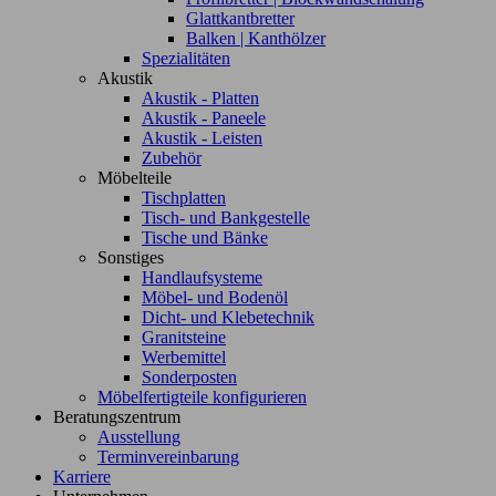
Glattkantbretter
Balken | Kanthölzer
Spezialitäten
Akustik
Akustik - Platten
Akustik - Paneele
Akustik - Leisten
Zubehör
Möbelteile
Tischplatten
Tisch- und Bankgestelle
Tische und Bänke
Sonstiges
Handlaufsysteme
Möbel- und Bodenöl
Dicht- und Klebetechnik
Granitsteine
Werbemittel
Sonderposten
Möbelfertigteile konfigurieren
Beratungszentrum
Ausstellung
Terminvereinbarung
Karriere