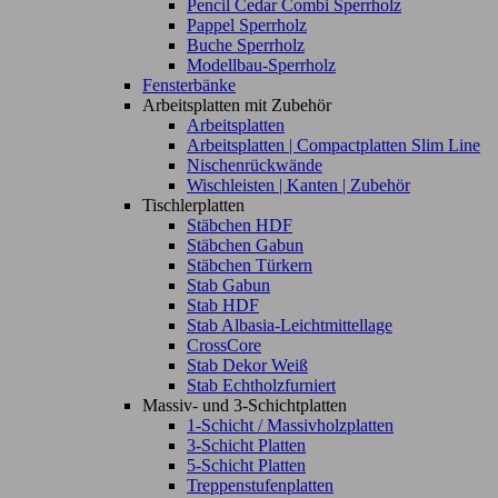
Pencil Cedar Combi Sperrholz
Pappel Sperrholz
Buche Sperrholz
Modellbau-Sperrholz
Fensterbänke
Arbeitsplatten mit Zubehör
Arbeitsplatten
Arbeitsplatten | Compactplatten Slim Line
Nischenrückwände
Wischleisten | Kanten | Zubehör
Tischlerplatten
Stäbchen HDF
Stäbchen Gabun
Stäbchen Türkern
Stab Gabun
Stab HDF
Stab Albasia-Leichtmittellage
CrossCore
Stab Dekor Weiß
Stab Echtholzfurniert
Massiv- und 3-Schichtplatten
1-Schicht / Massivholzplatten
3-Schicht Platten
5-Schicht Platten
Treppenstufenplatten