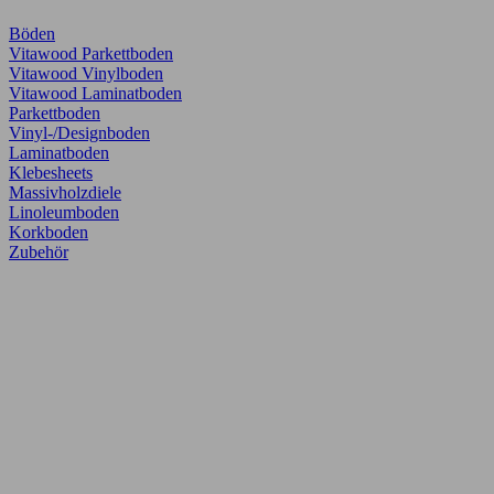
Böden
Vitawood Parkettboden
Vitawood Vinylboden
Vitawood Laminatboden
Parkettboden
Vinyl-/Designboden
Laminatboden
Klebesheets
Massivholzdiele
Linoleumboden
Korkboden
Zubehör