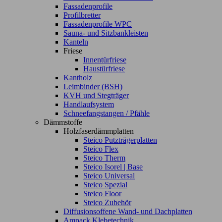
Fassadenprofile
Profilbretter
Fassadenprofile WPC
Sauna- und Sitzbankleisten
Kanteln
Friese
Innentürfriese
Haustürfriese
Kantholz
Leimbinder (BSH)
KVH und Stegträger
Handlaufsystem
Schneefangstangen / Pfähle
Dämmstoffe
Holzfaserdämmplatten
Steico Putzträgerplatten
Steico Flex
Steico Therm
Steico Isorel | Base
Steico Universal
Steico Spezial
Steico Floor
Steico Zubehör
Diffusionsoffene Wand- und Dachplatten
Ampack Klebetechnik