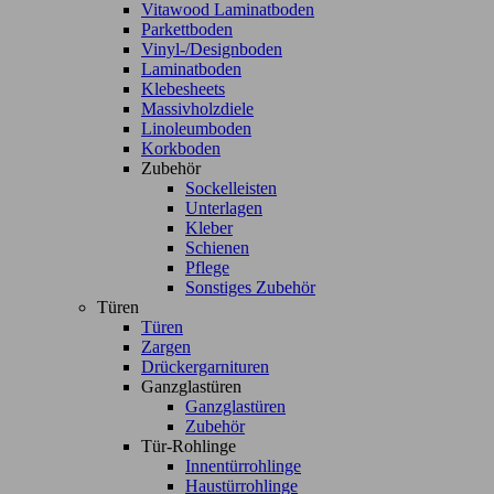
Vitawood Laminatboden
Parkettboden
Vinyl-/Designboden
Laminatboden
Klebesheets
Massivholzdiele
Linoleumboden
Korkboden
Zubehör
Sockelleisten
Unterlagen
Kleber
Schienen
Pflege
Sonstiges Zubehör
Türen
Türen
Zargen
Drückergarnituren
Ganzglastüren
Ganzglastüren
Zubehör
Tür-Rohlinge
Innentürrohlinge
Haustürrohlinge