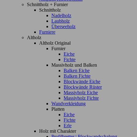
Schnittholz + Furnier
Schnittholz
Nadelholz
Laubholz
Überseeholz
Furniere
Altholz
Altholz Original
Furnier
Eiche
Fichte
Massivholz und Balken
Balken Eiche
Balken Fichte
Blockwände Eiche
Blockwände Rüster
Massivholz Eiche
Massivholz Fichte
Wandverkleidung
Platten
Eiche
Fichte
Erle
Holz mit Charakter
Profilbretter | Blockwandschalung