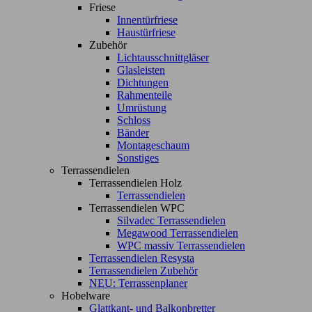
Friese
Innentürfriese
Haustürfriese
Zubehör
Lichtausschnittgläser
Glasleisten
Dichtungen
Rahmenteile
Umrüstung
Schloss
Bänder
Montageschaum
Sonstiges
Terrassendielen
Terrassendielen Holz
Terrassendielen
Terrassendielen WPC
Silvadec Terrassendielen
Megawood Terrassendielen
WPC massiv Terrassendielen
Terrassendielen Resysta
Terrassendielen Zubehör
NEU: Terrassenplaner
Hobelware
Glattkant- und Balkonbretter