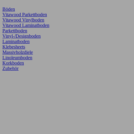
Böden
Vitawood Parkettboden
Vitawood Vinylboden
Vitawood Laminatboden
Parkettboden
Vinyl-/Designboden
Laminatboden
Klebesheets
Massivholzdiele
Linoleumboden
Korkboden
Zubehör