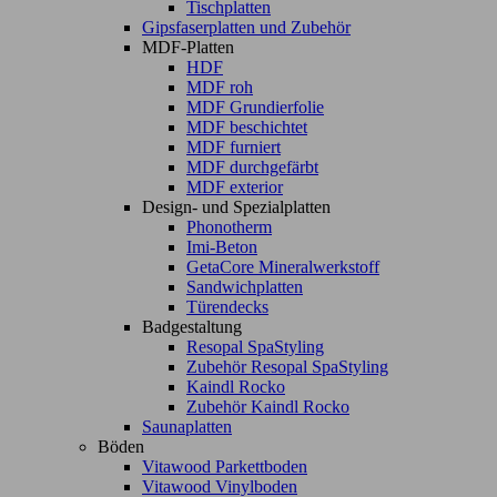
Tischplatten
Gipsfaserplatten und Zubehör
MDF-Platten
HDF
MDF roh
MDF Grundierfolie
MDF beschichtet
MDF furniert
MDF durchgefärbt
MDF exterior
Design- und Spezialplatten
Phonotherm
Imi-Beton
GetaCore Mineralwerkstoff
Sandwichplatten
Türendecks
Badgestaltung
Resopal SpaStyling
Zubehör Resopal SpaStyling
Kaindl Rocko
Zubehör Kaindl Rocko
Saunaplatten
Böden
Vitawood Parkettboden
Vitawood Vinylboden