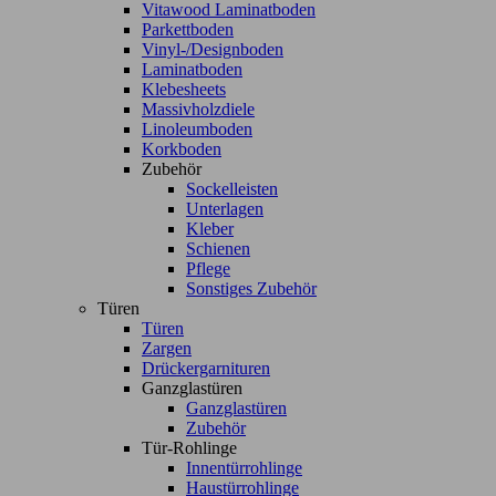
Vitawood Laminatboden
Parkettboden
Vinyl-/Designboden
Laminatboden
Klebesheets
Massivholzdiele
Linoleumboden
Korkboden
Zubehör
Sockelleisten
Unterlagen
Kleber
Schienen
Pflege
Sonstiges Zubehör
Türen
Türen
Zargen
Drückergarnituren
Ganzglastüren
Ganzglastüren
Zubehör
Tür-Rohlinge
Innentürrohlinge
Haustürrohlinge