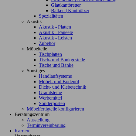
Glattkantbretter
Balken | Kanthölzer
Spezialitäten
Akustik
Akustik - Platten
Akustik - Paneele
Akustik - Leisten
Zubehör
Möbelteile
Tischplatten
Tisch- und Bankgestelle
Tische und Bänke
Sonstiges
Handlaufsysteme
Möbel- und Bodenöl
Dicht- und Klebetechnik
Granitsteine
Werbemittel
Sonderposten
Möbelfertigteile konfigurieren
Beratungszentrum
Ausstellung
Terminvereinbarung
Karriere