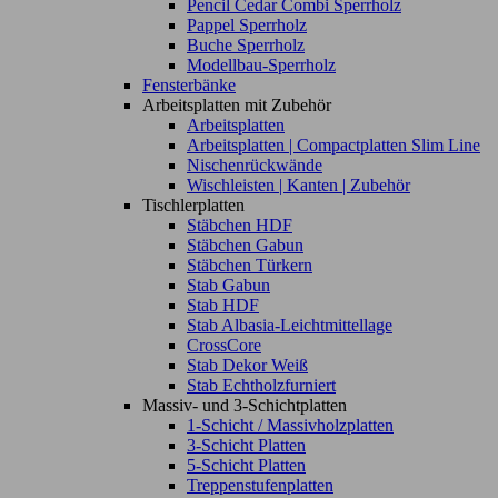
Pencil Cedar Combi Sperrholz
Pappel Sperrholz
Buche Sperrholz
Modellbau-Sperrholz
Fensterbänke
Arbeitsplatten mit Zubehör
Arbeitsplatten
Arbeitsplatten | Compactplatten Slim Line
Nischenrückwände
Wischleisten | Kanten | Zubehör
Tischlerplatten
Stäbchen HDF
Stäbchen Gabun
Stäbchen Türkern
Stab Gabun
Stab HDF
Stab Albasia-Leichtmittellage
CrossCore
Stab Dekor Weiß
Stab Echtholzfurniert
Massiv- und 3-Schichtplatten
1-Schicht / Massivholzplatten
3-Schicht Platten
5-Schicht Platten
Treppenstufenplatten