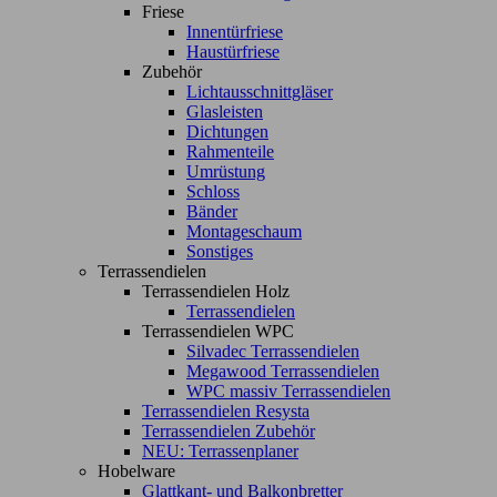
Friese
Innentürfriese
Haustürfriese
Zubehör
Lichtausschnittgläser
Glasleisten
Dichtungen
Rahmenteile
Umrüstung
Schloss
Bänder
Montageschaum
Sonstiges
Terrassendielen
Terrassendielen Holz
Terrassendielen
Terrassendielen WPC
Silvadec Terrassendielen
Megawood Terrassendielen
WPC massiv Terrassendielen
Terrassendielen Resysta
Terrassendielen Zubehör
NEU: Terrassenplaner
Hobelware
Glattkant- und Balkonbretter