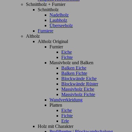
Schnittholz + Furnier
Schnittholz
Nadelholz
Laubholz
Überseeholz
Furniere
Altholz
Altholz Original
Furnier
Eiche
Fichte
Massivholz und Balken
Balken Eiche
Balken Fichte
Blockwände Eiche
Blockwände Rüster
Massivholz Eiche
Massivholz Fichte
Wandverkleidung
Platten
Eiche
Fichte
Erle
Holz mit Charakter
Profilbretter | Blockwandschalung