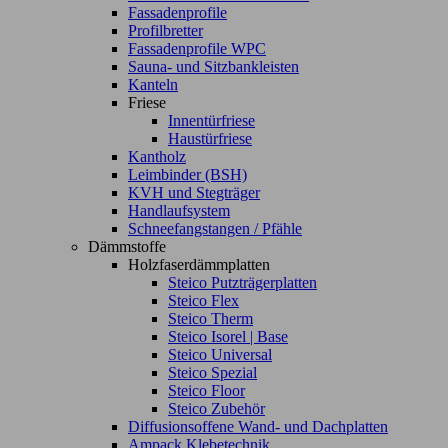
Fassadenprofile
Profilbretter
Fassadenprofile WPC
Sauna- und Sitzbankleisten
Kanteln
Friese
Innentürfriese
Haustürfriese
Kantholz
Leimbinder (BSH)
KVH und Stegträger
Handlaufsystem
Schneefangstangen / Pfähle
Dämmstoffe
Holzfaserdämmplatten
Steico Putzträgerplatten
Steico Flex
Steico Therm
Steico Isorel | Base
Steico Universal
Steico Spezial
Steico Floor
Steico Zubehör
Diffusionsoffene Wand- und Dachplatten
Ampack Klebetechnik