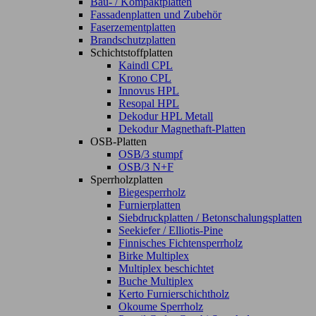
Bau- / Kompaktplatten
Fassadenplatten und Zubehör
Faserzementplatten
Brandschutzplatten
Schichtstoffplatten
Kaindl CPL
Krono CPL
Innovus HPL
Resopal HPL
Dekodur HPL Metall
Dekodur Magnethaft-Platten
OSB-Platten
OSB/3 stumpf
OSB/3 N+F
Sperrholzplatten
Biegesperrholz
Furnierplatten
Siebdruckplatten / Betonschalungsplatten
Seekiefer / Elliotis-Pine
Finnisches Fichtensperrholz
Birke Multiplex
Multiplex beschichtet
Buche Multiplex
Kerto Furnierschichtholz
Okoume Sperrholz