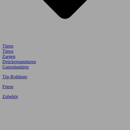
Türen
Türen
Zargen
Drückergarnituren
Ganzglastüren
Tür-Rohlinge
Friese
Zubehör