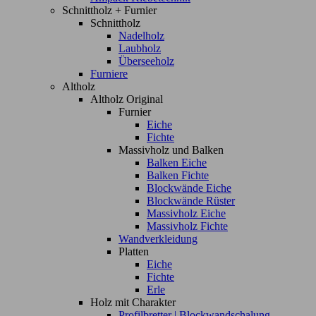
Schnittholz + Furnier
Schnittholz
Nadelholz
Laubholz
Überseeholz
Furniere
Altholz
Altholz Original
Furnier
Eiche
Fichte
Massivholz und Balken
Balken Eiche
Balken Fichte
Blockwände Eiche
Blockwände Rüster
Massivholz Eiche
Massivholz Fichte
Wandverkleidung
Platten
Eiche
Fichte
Erle
Holz mit Charakter
Profilbretter | Blockwandschalung