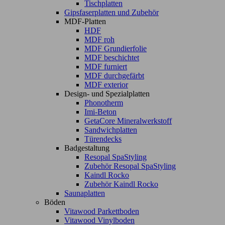
Tischplatten
Gipsfaserplatten und Zubehör
MDF-Platten
HDF
MDF roh
MDF Grundierfolie
MDF beschichtet
MDF furniert
MDF durchgefärbt
MDF exterior
Design- und Spezialplatten
Phonotherm
Imi-Beton
GetaCore Mineralwerkstoff
Sandwichplatten
Türendecks
Badgestaltung
Resopal SpaStyling
Zubehör Resopal SpaStyling
Kaindl Rocko
Zubehör Kaindl Rocko
Saunaplatten
Böden
Vitawood Parkettboden
Vitawood Vinylboden