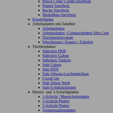
Pencil Cedar Combi Sperrholz
Pappel Sperrholz
Buche Sperrholz
Modellbau-Sperrholz
Fensterbänke
Arbeitsplatten mit Zubehör
Arbeitsplatten
Arbeitsplatten | Compactplatten Slim Line
Nischenrückwände
Wischleisten | Kanten | Zubehör
Tischlerplatten
Stäbchen HDF
Stäbchen Gabun
Stäbchen Türkern
Stab Gabun
Stab HDF
Stab Albasia-Leichtmittellage
CrossCore
Stab Dekor Weiß
Stab Echtholzfurniert
Massiv- und 3-Schichtplatten
1-Schicht / Massivholzplatten
3-Schicht Platten
5-Schicht Platten
Treppenstufenplatten