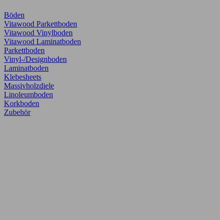
Böden
Vitawood Parkettboden
Vitawood Vinylboden
Vitawood Laminatboden
Parkettboden
Vinyl-/Designboden
Laminatboden
Klebesheets
Massivholzdiele
Linoleumboden
Korkboden
Zubehör