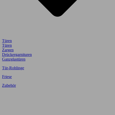
Türen
Türen
Zargen
Drückergarnituren
Ganzglastüren
Tür-Rohlinge
Friese
Zubehör