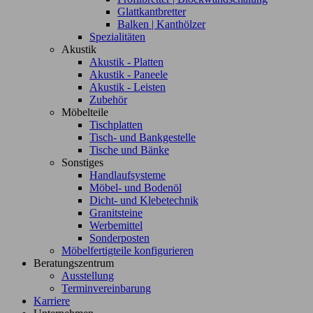
Glattkantbretter
Balken | Kanthölzer
Spezialitäten
Akustik
Akustik - Platten
Akustik - Paneele
Akustik - Leisten
Zubehör
Möbelteile
Tischplatten
Tisch- und Bankgestelle
Tische und Bänke
Sonstiges
Handlaufsysteme
Möbel- und Bodenöl
Dicht- und Klebetechnik
Granitsteine
Werbemittel
Sonderposten
Möbelfertigteile konfigurieren
Beratungszentrum
Ausstellung
Terminvereinbarung
Karriere