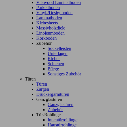
Vitawood Laminatboden
Parkettboden
Vinyl-/Designboden
Laminatboden
Klebesheets
Massivholzdiele
Linoleumboden
Korkboden
Zubehör
Sockelleisten
Unterlagen
Kleber
Schienen
Pflege
Sonstiges Zubehör
Türen
Türen
Zargen
Drückergarnituren
Ganzglastüren
Ganzglastüren
Zubehör
Tür-Rohlinge
Innentürrohlinge
Haustürrohlinge