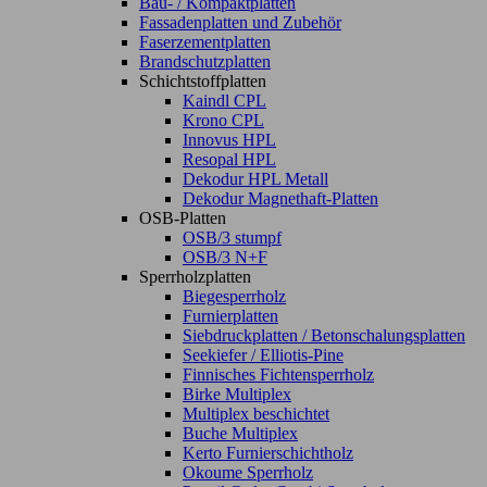
Bau- / Kompaktplatten
Fassadenplatten und Zubehör
Faserzementplatten
Brandschutzplatten
Schichtstoffplatten
Kaindl CPL
Krono CPL
Innovus HPL
Resopal HPL
Dekodur HPL Metall
Dekodur Magnethaft-Platten
OSB-Platten
OSB/3 stumpf
OSB/3 N+F
Sperrholzplatten
Biegesperrholz
Furnierplatten
Siebdruckplatten / Betonschalungsplatten
Seekiefer / Elliotis-Pine
Finnisches Fichtensperrholz
Birke Multiplex
Multiplex beschichtet
Buche Multiplex
Kerto Furnierschichtholz
Okoume Sperrholz