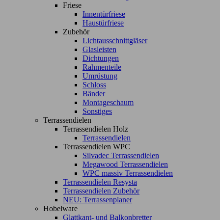
Friese
Innentürfriese
Haustürfriese
Zubehör
Lichtausschnittgläser
Glasleisten
Dichtungen
Rahmenteile
Umrüstung
Schloss
Bänder
Montageschaum
Sonstiges
Terrassendielen
Terrassendielen Holz
Terrassendielen
Terrassendielen WPC
Silvadec Terrassendielen
Megawood Terrassendielen
WPC massiv Terrassendielen
Terrassendielen Resysta
Terrassendielen Zubehör
NEU: Terrassenplaner
Hobelware
Glattkant- und Balkonbretter