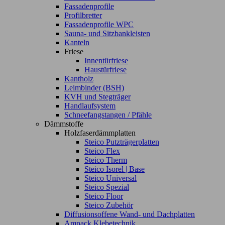
Fassadenprofile
Profilbretter
Fassadenprofile WPC
Sauna- und Sitzbankleisten
Kanteln
Friese
Innentürfriese
Haustürfriese
Kantholz
Leimbinder (BSH)
KVH und Stegträger
Handlaufsystem
Schneefangstangen / Pfähle
Dämmstoffe
Holzfaserdämmplatten
Steico Putzträgerplatten
Steico Flex
Steico Therm
Steico Isorel | Base
Steico Universal
Steico Spezial
Steico Floor
Steico Zubehör
Diffusionsoffene Wand- und Dachplatten
Ampack Klebetechnik