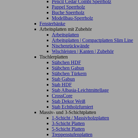
Pencil Cedar Combi Sperrholz
Pappel Sperrholz
Buche Sperrholz
Modellbau-Sperrholz
Fensterbänke
Arbeitsplatten mit Zubehör
Arbeitsplatten
Arbeitsplatten | Compactplatten Slim Line
Nischenrückwände
Wischleisten | Kanten | Zubehör
Tischlerplatten
Stäbchen HDF
Stäbchen Gabun
Stäbchen Türkern
Stab Gabun
Stab HDF
Stab Albasia-Leichtmittellage
CrossCore
Stab Dekor Weiß
Stab Echtholzfurniert
Massiv- und 3-Schichtplatten
1-Schicht / Massivholzplatten
3-Schicht Platten
5-Schicht Platten
Treppenstufenplatten