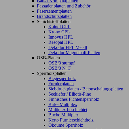
Bau- / Kompaktplatten
Fassadenplatten und Zubehör
Faserzementplatten
Brandschutzplatten
Schichtstoffplatten
Kaindl CPL
Krono CPL
Innovus HPL
Resopal HPL
Dekodur HPL Metall
Dekodur Magnethaft-Platten
OSB-Platten
OSB/3 stumpf
OSB/3 N+F
Sperrholzplatten
Biegesperrholz
Furnierplatten
Siebdruckplatten / Betonschalungsplatten
Seekiefer / Elliotis-Pine
Finnisches Fichtensperrholz
Birke Multiplex
Multiplex beschichtet
Buche Multiplex
Kerto Furnierschichtholz
Okoume Sperrholz