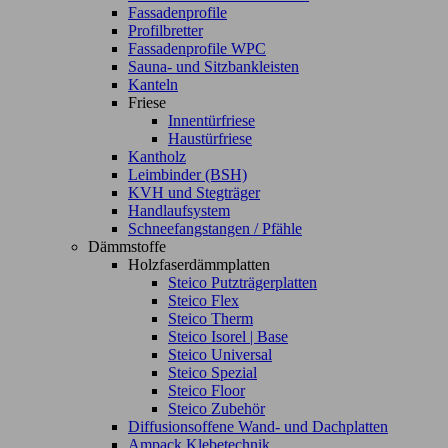
Fassadenprofile
Profilbretter
Fassadenprofile WPC
Sauna- und Sitzbankleisten
Kanteln
Friese
Innentürfriese
Haustürfriese
Kantholz
Leimbinder (BSH)
KVH und Stegträger
Handlaufsystem
Schneefangstangen / Pfähle
Dämmstoffe
Holzfaserdämmplatten
Steico Putzträgerplatten
Steico Flex
Steico Therm
Steico Isorel | Base
Steico Universal
Steico Spezial
Steico Floor
Steico Zubehör
Diffusionsoffene Wand- und Dachplatten
Ampack Klebetechnik