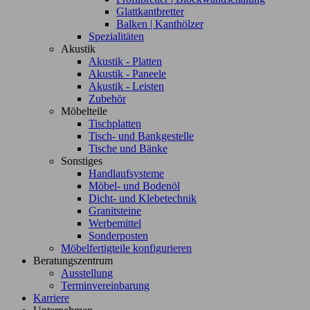
Glattkantbretter
Balken | Kanthölzer
Spezialitäten
Akustik
Akustik - Platten
Akustik - Paneele
Akustik - Leisten
Zubehör
Möbelteile
Tischplatten
Tisch- und Bankgestelle
Tische und Bänke
Sonstiges
Handlaufsysteme
Möbel- und Bodenöl
Dicht- und Klebetechnik
Granitsteine
Werbemittel
Sonderposten
Möbelfertigteile konfigurieren
Beratungszentrum
Ausstellung
Terminvereinbarung
Karriere