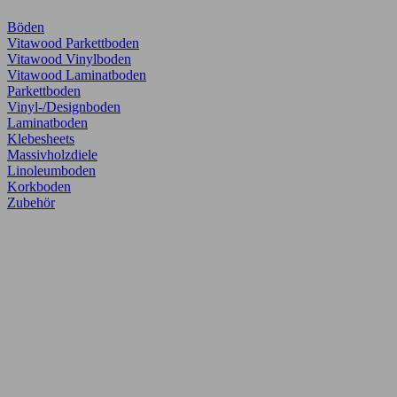
Böden
Vitawood Parkettboden
Vitawood Vinylboden
Vitawood Laminatboden
Parkettboden
Vinyl-/Designboden
Laminatboden
Klebesheets
Massivholzdiele
Linoleumboden
Korkboden
Zubehör