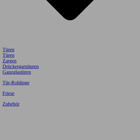
Türen
Türen
Zargen
Drückergarnituren
Ganzglastüren
Tür-Rohlinge
Friese
Zubehör