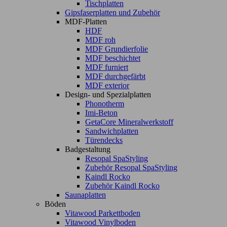
Tischplatten
Gipsfaserplatten und Zubehör
MDF-Platten
HDF
MDF roh
MDF Grundierfolie
MDF beschichtet
MDF furniert
MDF durchgefärbt
MDF exterior
Design- und Spezialplatten
Phonotherm
Imi-Beton
GetaCore Mineralwerkstoff
Sandwichplatten
Türendecks
Badgestaltung
Resopal SpaStyling
Zubehör Resopal SpaStyling
Kaindl Rocko
Zubehör Kaindl Rocko
Saunaplatten
Böden
Vitawood Parkettboden
Vitawood Vinylboden