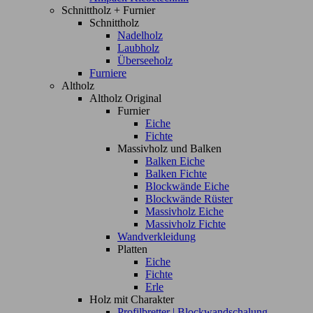
Schnittholz + Furnier
Schnittholz
Nadelholz
Laubholz
Überseeholz
Furniere
Altholz
Altholz Original
Furnier
Eiche
Fichte
Massivholz und Balken
Balken Eiche
Balken Fichte
Blockwände Eiche
Blockwände Rüster
Massivholz Eiche
Massivholz Fichte
Wandverkleidung
Platten
Eiche
Fichte
Erle
Holz mit Charakter
Profilbretter | Blockwandschalung