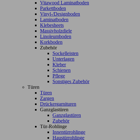
Vitawood Laminatboden
Parkettboden
Vinyl-/Designboden
Laminatboden
Klebesheets
Massivholzdiele
Linoleumboden
Korkboden
Zubehör
Sockelleisten
Unterlagen
Kleber
Schienen
Pflege
Sonstiges Zubehör
Türen
Türen
Zargen
Drückergarnituren
Ganzglastüren
Ganzglastüren
Zubehör
Tür-Rohlinge
Innentürrohlinge
Haustürrohlinge