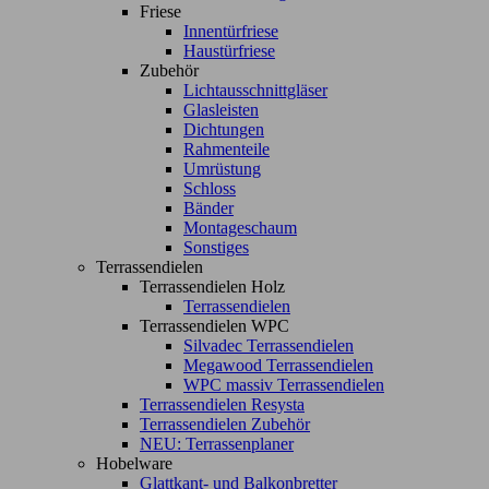
Friese
Innentürfriese
Haustürfriese
Zubehör
Lichtausschnittgläser
Glasleisten
Dichtungen
Rahmenteile
Umrüstung
Schloss
Bänder
Montageschaum
Sonstiges
Terrassendielen
Terrassendielen Holz
Terrassendielen
Terrassendielen WPC
Silvadec Terrassendielen
Megawood Terrassendielen
WPC massiv Terrassendielen
Terrassendielen Resysta
Terrassendielen Zubehör
NEU: Terrassenplaner
Hobelware
Glattkant- und Balkonbretter