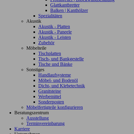
Glattkantbretter
Balken | Kanthölzer
Spezialitäten
Akustik
Akustik - Platten
Akustik - Paneele
Akustik - Leisten
Zubehör
Möbelteile
Tischplatten
Tisch- und Bankgestelle
Tische und Bänke
Sonstiges
Handlaufsysteme
Möbel- und Bodenöl
Dicht- und Klebetechnik
Granitsteine
Werbemittel
Sonderposten
Möbelfertigteile konfigurieren
Beratungszentrum
Ausstellung
Terminvereinbarung
Karriere