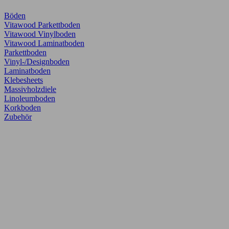
Böden
Vitawood Parkettboden
Vitawood Vinylboden
Vitawood Laminatboden
Parkettboden
Vinyl-/Designboden
Laminatboden
Klebesheets
Massivholzdiele
Linoleumboden
Korkboden
Zubehör