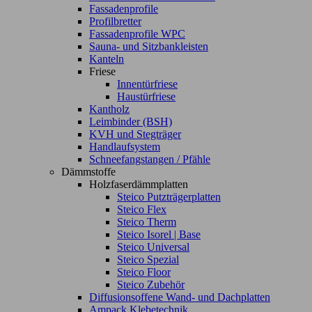
Fassadenprofile
Profilbretter
Fassadenprofile WPC
Sauna- und Sitzbankleisten
Kanteln
Friese
Innentürfriese
Haustürfriese
Kantholz
Leimbinder (BSH)
KVH und Stegträger
Handlaufsystem
Schneefangstangen / Pfähle
Dämmstoffe
Holzfaserdämmplatten
Steico Putzträgerplatten
Steico Flex
Steico Therm
Steico Isorel | Base
Steico Universal
Steico Spezial
Steico Floor
Steico Zubehör
Diffusionsoffene Wand- und Dachplatten
Ampack Klebetechnik