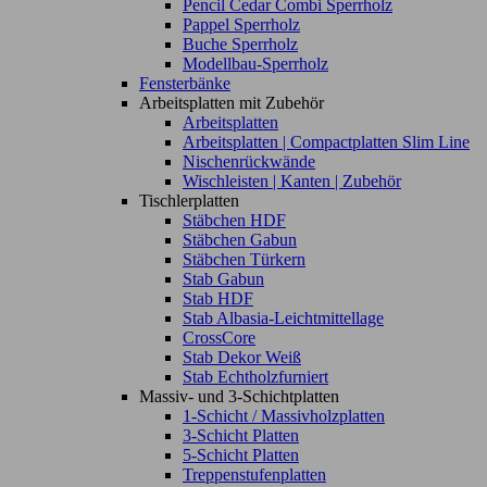
Pencil Cedar Combi Sperrholz
Pappel Sperrholz
Buche Sperrholz
Modellbau-Sperrholz
Fensterbänke
Arbeitsplatten mit Zubehör
Arbeitsplatten
Arbeitsplatten | Compactplatten Slim Line
Nischenrückwände
Wischleisten | Kanten | Zubehör
Tischlerplatten
Stäbchen HDF
Stäbchen Gabun
Stäbchen Türkern
Stab Gabun
Stab HDF
Stab Albasia-Leichtmittellage
CrossCore
Stab Dekor Weiß
Stab Echtholzfurniert
Massiv- und 3-Schichtplatten
1-Schicht / Massivholzplatten
3-Schicht Platten
5-Schicht Platten
Treppenstufenplatten