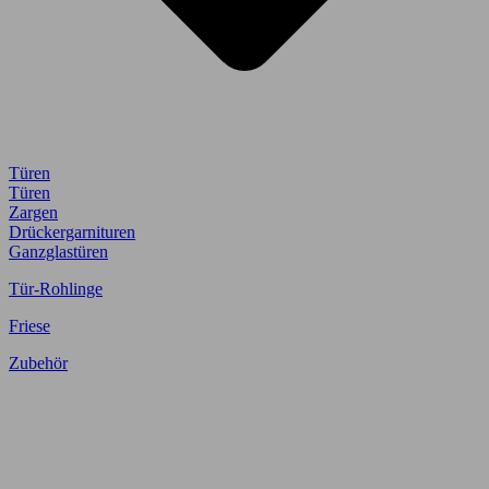
Türen
Türen
Zargen
Drückergarnituren
Ganzglastüren
Tür-Rohlinge
Friese
Zubehör