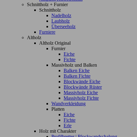
Schnittholz + Furnier
Schnittholz
Nadelholz
Laubholz
Überseeholz
Furniere
Altholz
Altholz Original
Furnier
Eiche
Fichte
Massivholz und Balken
Balken Eiche
Balken Fichte
Blockwände Eiche
Blockwände Rüster
Massivholz Eiche
Massivholz Fichte
Wandverkleidung
Platten
Eiche
Fichte
Erle
Holz mit Charakter
Profilbretter | Blockwandschalung