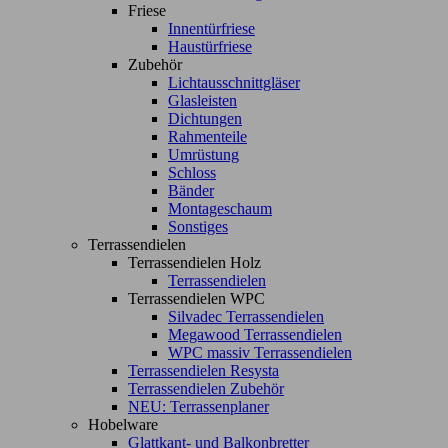
Friese
Innentürfriese
Haustürfriese
Zubehör
Lichtausschnittgläser
Glasleisten
Dichtungen
Rahmenteile
Umrüstung
Schloss
Bänder
Montageschaum
Sonstiges
Terrassendielen
Terrassendielen Holz
Terrassendielen
Terrassendielen WPC
Silvadec Terrassendielen
Megawood Terrassendielen
WPC massiv Terrassendielen
Terrassendielen Resysta
Terrassendielen Zubehör
NEU: Terrassenplaner
Hobelware
Glattkant- und Balkonbretter