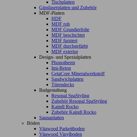
Tischplatten
Gipsfaserplatten und Zubehör
MDF-Platten
HDF
MDF roh
MDF Grundierfolie
MDF beschichtet
MDF furniert
MDF durchgefärbt
MDF exterior
Design- und Spezialplatten
Phonotherm
Imi-Beton
GetaCore Mineralwerkstoff
Sandwichplatten
Türendecks
Badgestaltung
Resopal SpaStyling
Zubehör Resopal SpaStyling
Kaindl Rocko
Zubehör Kaindl Rocko
Saunaplatten
Böden
Vitawood Parkettboden
Vitawood Vinylboden