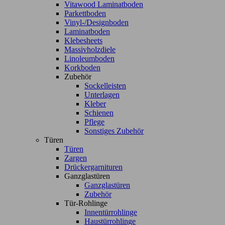
Vitawood Laminatboden
Parkettboden
Vinyl-/Designboden
Laminatboden
Klebesheets
Massivholzdiele
Linoleumboden
Korkboden
Zubehör
Sockelleisten
Unterlagen
Kleber
Schienen
Pflege
Sonstiges Zubehör
Türen
Türen
Zargen
Drückergarnituren
Ganzglastüren
Ganzglastüren
Zubehör
Tür-Rohlinge
Innentürrohlinge
Haustürrohlinge