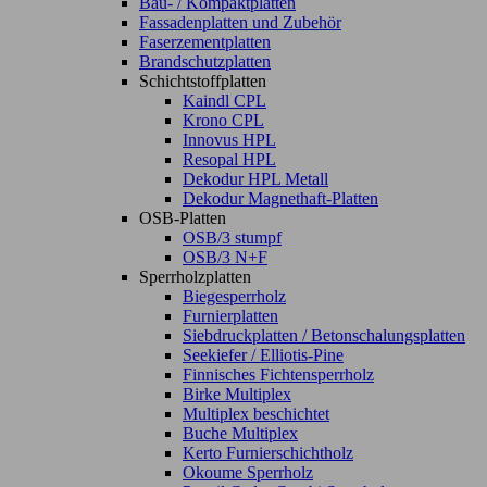
Bau- / Kompaktplatten
Fassadenplatten und Zubehör
Faserzementplatten
Brandschutzplatten
Schichtstoffplatten
Kaindl CPL
Krono CPL
Innovus HPL
Resopal HPL
Dekodur HPL Metall
Dekodur Magnethaft-Platten
OSB-Platten
OSB/3 stumpf
OSB/3 N+F
Sperrholzplatten
Biegesperrholz
Furnierplatten
Siebdruckplatten / Betonschalungsplatten
Seekiefer / Elliotis-Pine
Finnisches Fichtensperrholz
Birke Multiplex
Multiplex beschichtet
Buche Multiplex
Kerto Furnierschichtholz
Okoume Sperrholz