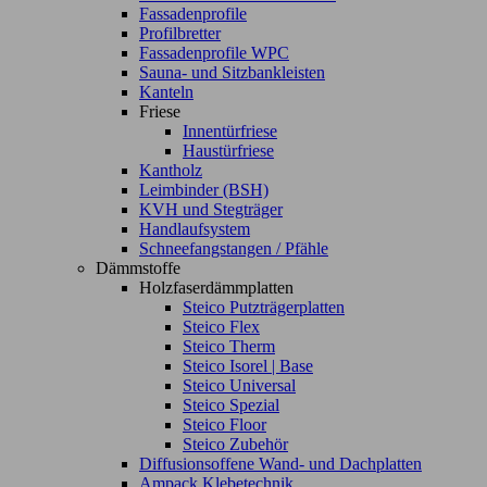
Fassadenprofile
Profilbretter
Fassadenprofile WPC
Sauna- und Sitzbankleisten
Kanteln
Friese
Innentürfriese
Haustürfriese
Kantholz
Leimbinder (BSH)
KVH und Stegträger
Handlaufsystem
Schneefangstangen / Pfähle
Dämmstoffe
Holzfaserdämmplatten
Steico Putzträgerplatten
Steico Flex
Steico Therm
Steico Isorel | Base
Steico Universal
Steico Spezial
Steico Floor
Steico Zubehör
Diffusionsoffene Wand- und Dachplatten
Ampack Klebetechnik