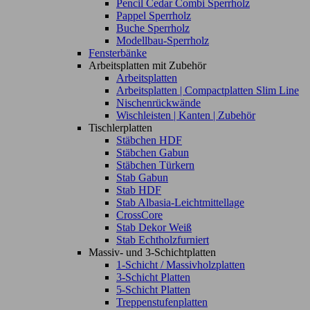
Pencil Cedar Combi Sperrholz
Pappel Sperrholz
Buche Sperrholz
Modellbau-Sperrholz
Fensterbänke
Arbeitsplatten mit Zubehör
Arbeitsplatten
Arbeitsplatten | Compactplatten Slim Line
Nischenrückwände
Wischleisten | Kanten | Zubehör
Tischlerplatten
Stäbchen HDF
Stäbchen Gabun
Stäbchen Türkern
Stab Gabun
Stab HDF
Stab Albasia-Leichtmittellage
CrossCore
Stab Dekor Weiß
Stab Echtholzfurniert
Massiv- und 3-Schichtplatten
1-Schicht / Massivholzplatten
3-Schicht Platten
5-Schicht Platten
Treppenstufenplatten