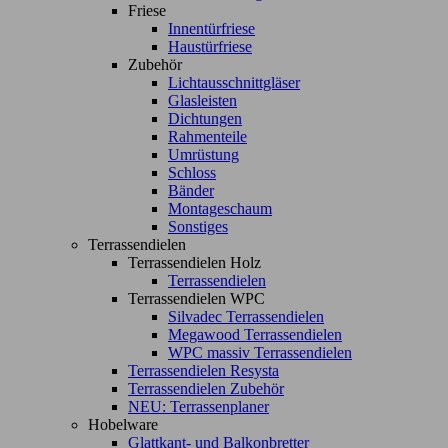
Friese
Innentürfriese
Haustürfriese
Zubehör
Lichtausschnittgläser
Glasleisten
Dichtungen
Rahmenteile
Umrüstung
Schloss
Bänder
Montageschaum
Sonstiges
Terrassendielen
Terrassendielen Holz
Terrassendielen
Terrassendielen WPC
Silvadec Terrassendielen
Megawood Terrassendielen
WPC massiv Terrassendielen
Terrassendielen Resysta
Terrassendielen Zubehör
NEU: Terrassenplaner
Hobelware
Glattkant- und Balkonbretter