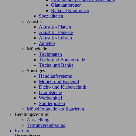
Glattkantbretter
Balken | Kanthölzer
Spezialitäten
Akustik
Akustik - Platten
Akustik - Paneele
Akustik - Leisten
Zubehör
Möbelteile
Tischplatten
Tisch- und Bankgestelle
Tische und Bänke
Sonstiges
Handlaufsysteme
Möbel- und Bodenöl
Dicht- und Klebetechnik
Granitsteine
Werbemittel
Sonderposten
Möbelfertigteile konfigurieren
Beratungszentrum
Ausstellung
Terminvereinbarung
Karriere