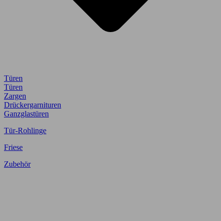
Türen
Türen
Zargen
Drückergarnituren
Ganzglastüren
Tür-Rohlinge
Friese
Zubehör