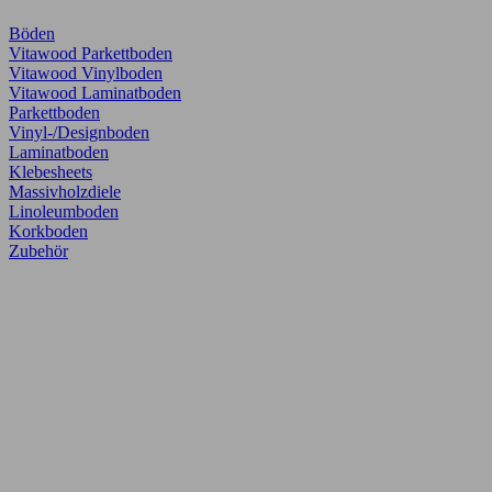
Böden
Vitawood Parkettboden
Vitawood Vinylboden
Vitawood Laminatboden
Parkettboden
Vinyl-/Designboden
Laminatboden
Klebesheets
Massivholzdiele
Linoleumboden
Korkboden
Zubehör