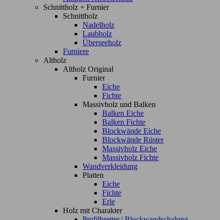
Schnittholz + Furnier
Schnittholz
Nadelholz
Laubholz
Überseeholz
Furniere
Altholz
Altholz Original
Furnier
Eiche
Fichte
Massivholz und Balken
Balken Eiche
Balken Fichte
Blockwände Eiche
Blockwände Rüster
Massivholz Eiche
Massivholz Fichte
Wandverkleidung
Platten
Eiche
Fichte
Erle
Holz mit Charakter
Profilbretter | Blockwandschalung