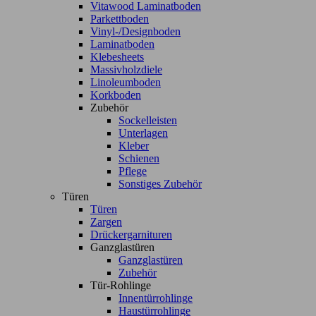
Vitawood Laminatboden
Parkettboden
Vinyl-/Designboden
Laminatboden
Klebesheets
Massivholzdiele
Linoleumboden
Korkboden
Zubehör
Sockelleisten
Unterlagen
Kleber
Schienen
Pflege
Sonstiges Zubehör
Türen
Türen
Zargen
Drückergarnituren
Ganzglastüren
Ganzglastüren
Zubehör
Tür-Rohlinge
Innentürrohlinge
Haustürrohlinge