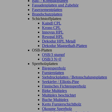
Bau- / Kompaktplatten
Fassadenplatten und Zubehör
Faserzementplatten
Brandschutzplatten
Schichtstoffplatten
Kaindl CPL
Krono CPL
Innovus HPL
Resopal HPL
Dekodur HPL Metall
Dekodur Magnethaft-Platten
OSB-Platten
OSB/3 stumpf
OSB/3 N+F
Sperrholzplatten
Biegesperrholz
Furnierplatten
Siebdruckplatten / Betonschalungsplatten
Seekiefer / Elliotis-Pine
Finnisches Fichtensperrholz
Birke Multiplex
Multiplex beschichtet
Buche Multiplex
Kerto Furnierschichtholz
Okoume Sperrholz