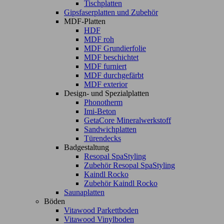
Tischplatten
Gipsfaserplatten und Zubehör
MDF-Platten
HDF
MDF roh
MDF Grundierfolie
MDF beschichtet
MDF furniert
MDF durchgefärbt
MDF exterior
Design- und Spezialplatten
Phonotherm
Imi-Beton
GetaCore Mineralwerkstoff
Sandwichplatten
Türendecks
Badgestaltung
Resopal SpaStyling
Zubehör Resopal SpaStyling
Kaindl Rocko
Zubehör Kaindl Rocko
Saunaplatten
Böden
Vitawood Parkettboden
Vitawood Vinylboden