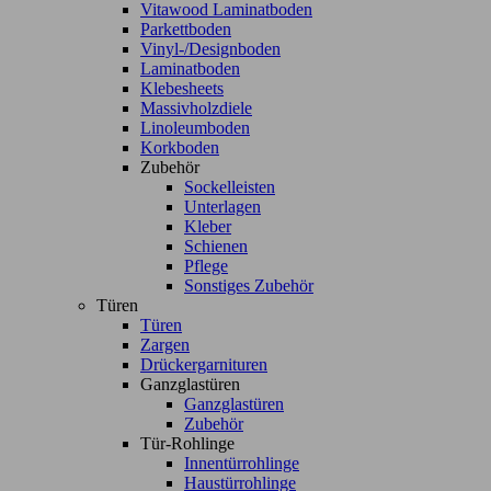
Vitawood Laminatboden
Parkettboden
Vinyl-/Designboden
Laminatboden
Klebesheets
Massivholzdiele
Linoleumboden
Korkboden
Zubehör
Sockelleisten
Unterlagen
Kleber
Schienen
Pflege
Sonstiges Zubehör
Türen
Türen
Zargen
Drückergarnituren
Ganzglastüren
Ganzglastüren
Zubehör
Tür-Rohlinge
Innentürrohlinge
Haustürrohlinge