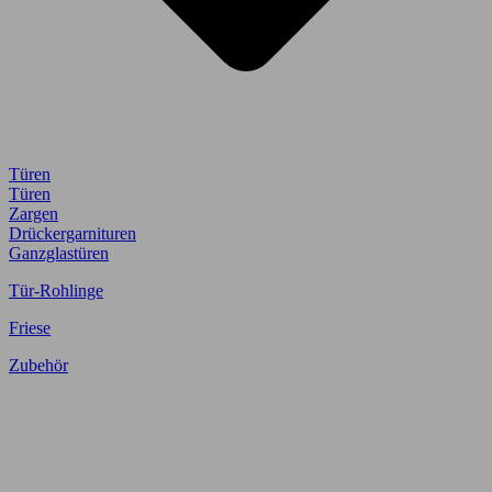
Türen
Türen
Zargen
Drückergarnituren
Ganzglastüren
Tür-Rohlinge
Friese
Zubehör