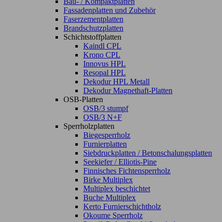
Bau- / Kompaktplatten
Fassadenplatten und Zubehör
Faserzementplatten
Brandschutzplatten
Schichtstoffplatten
Kaindl CPL
Krono CPL
Innovus HPL
Resopal HPL
Dekodur HPL Metall
Dekodur Magnethaft-Platten
OSB-Platten
OSB/3 stumpf
OSB/3 N+F
Sperrholzplatten
Biegesperrholz
Furnierplatten
Siebdruckplatten / Betonschalungsplatten
Seekiefer / Elliotis-Pine
Finnisches Fichtensperrholz
Birke Multiplex
Multiplex beschichtet
Buche Multiplex
Kerto Furnierschichtholz
Okoume Sperrholz