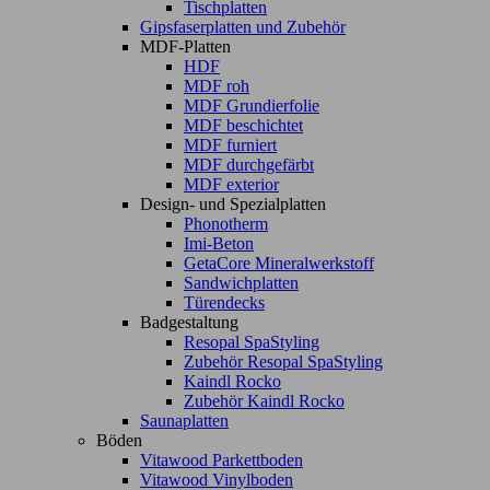
Tischplatten
Gipsfaserplatten und Zubehör
MDF-Platten
HDF
MDF roh
MDF Grundierfolie
MDF beschichtet
MDF furniert
MDF durchgefärbt
MDF exterior
Design- und Spezialplatten
Phonotherm
Imi-Beton
GetaCore Mineralwerkstoff
Sandwichplatten
Türendecks
Badgestaltung
Resopal SpaStyling
Zubehör Resopal SpaStyling
Kaindl Rocko
Zubehör Kaindl Rocko
Saunaplatten
Böden
Vitawood Parkettboden
Vitawood Vinylboden