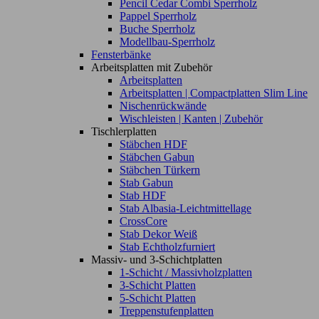
Pencil Cedar Combi Sperrholz
Pappel Sperrholz
Buche Sperrholz
Modellbau-Sperrholz
Fensterbänke
Arbeitsplatten mit Zubehör
Arbeitsplatten
Arbeitsplatten | Compactplatten Slim Line
Nischenrückwände
Wischleisten | Kanten | Zubehör
Tischlerplatten
Stäbchen HDF
Stäbchen Gabun
Stäbchen Türkern
Stab Gabun
Stab HDF
Stab Albasia-Leichtmittellage
CrossCore
Stab Dekor Weiß
Stab Echtholzfurniert
Massiv- und 3-Schichtplatten
1-Schicht / Massivholzplatten
3-Schicht Platten
5-Schicht Platten
Treppenstufenplatten