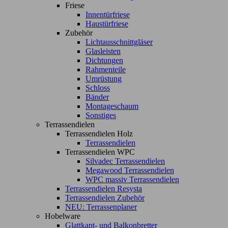
Friese
Innentürfriese
Haustürfriese
Zubehör
Lichtausschnittgläser
Glasleisten
Dichtungen
Rahmenteile
Umrüstung
Schloss
Bänder
Montageschaum
Sonstiges
Terrassendielen
Terrassendielen Holz
Terrassendielen
Terrassendielen WPC
Silvadec Terrassendielen
Megawood Terrassendielen
WPC massiv Terrassendielen
Terrassendielen Resysta
Terrassendielen Zubehör
NEU: Terrassenplaner
Hobelware
Glattkant- und Balkonbretter