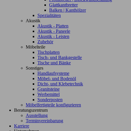
Glattkantbretter
Balken | Kanthölzer
Spezialitäten
Akustik
Akustik - Platten
Akustik - Paneele
Akustik - Leisten
Zubehör
Möbelteile
Tischplatten
Tisch- und Bankgestelle
Tische und Bänke
Sonstiges
Handlaufsysteme
Möbel- und Bodenöl
Dicht- und Klebetechnik
Granitsteine
Werbemittel
Sonderposten
Möbelfertigteile konfigurieren
Beratungszentrum
Ausstellung
Terminvereinbarung
Karriere