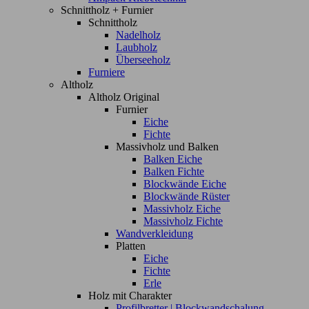
Schnittholz + Furnier
Schnittholz
Nadelholz
Laubholz
Überseeholz
Furniere
Altholz
Altholz Original
Furnier
Eiche
Fichte
Massivholz und Balken
Balken Eiche
Balken Fichte
Blockwände Eiche
Blockwände Rüster
Massivholz Eiche
Massivholz Fichte
Wandverkleidung
Platten
Eiche
Fichte
Erle
Holz mit Charakter
Profilbretter | Blockwandschalung