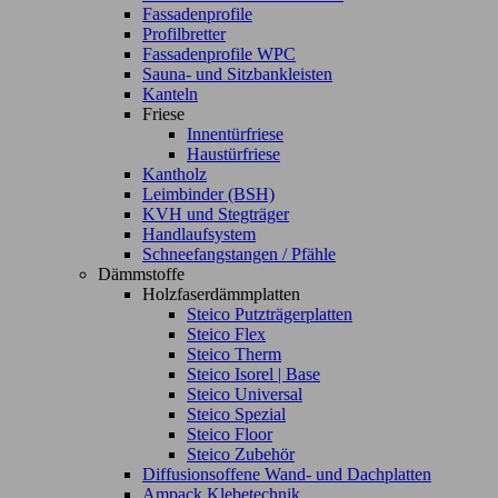
Fassadenprofile
Profilbretter
Fassadenprofile WPC
Sauna- und Sitzbankleisten
Kanteln
Friese
Innentürfriese
Haustürfriese
Kantholz
Leimbinder (BSH)
KVH und Stegträger
Handlaufsystem
Schneefangstangen / Pfähle
Dämmstoffe
Holzfaserdämmplatten
Steico Putzträgerplatten
Steico Flex
Steico Therm
Steico Isorel | Base
Steico Universal
Steico Spezial
Steico Floor
Steico Zubehör
Diffusionsoffene Wand- und Dachplatten
Ampack Klebetechnik