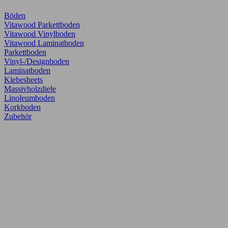
Böden
Vitawood Parkettboden
Vitawood Vinylboden
Vitawood Laminatboden
Parkettboden
Vinyl-/Designboden
Laminatboden
Klebesheets
Massivholzdiele
Linoleumboden
Korkboden
Zubehör