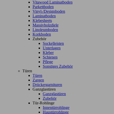
Vitawood Laminatboden
Parkettboden
Vinyl-/Designboden
Laminatboden
Klebesheets
Massivholzdiele
Linoleumboden
Korkboden
Zubehör
Sockelleisten
Unterlagen
Kleber
Schienen
Pflege
Sonstiges Zubehör
Türen
Türen
Zargen
Drückergarnituren
Ganzglastüren
Ganzglastüren
Zubehör
Tür-Rohlinge
Innentürrohlinge
Haustürrohlinge