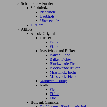
Schnittholz + Furnier
Schnittholz
Nadelholz
Laubholz
Überseeholz
Furniere
Altholz
Altholz Original
Furnier
Eiche
Fichte
Massivholz und Balken
Balken Eiche
Balken Fichte
Blockwände Eiche
Blockwände Rüster
Massivholz Eiche
Massivholz Fichte
Wandverkleidung
Platten
Eiche
Fichte
Erle
Holz mit Charakter
Profilbretter | Blockwandschalung