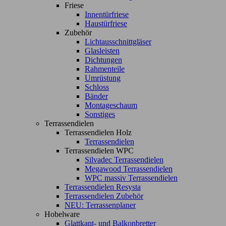
Friese
Innentürfriese
Haustürfriese
Zubehör
Lichtausschnittgläser
Glasleisten
Dichtungen
Rahmenteile
Umrüstung
Schloss
Bänder
Montageschaum
Sonstiges
Terrassendielen
Terrassendielen Holz
Terrassendielen
Terrassendielen WPC
Silvadec Terrassendielen
Megawood Terrassendielen
WPC massiv Terrassendielen
Terrassendielen Resysta
Terrassendielen Zubehör
NEU: Terrassenplaner
Hobelware
Glattkant- und Balkonbretter