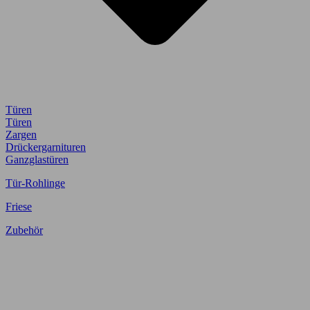
Türen
Türen
Zargen
Drückergarnituren
Ganzglastüren
Tür-Rohlinge
Friese
Zubehör