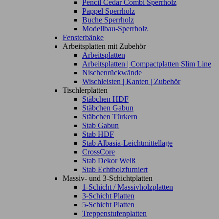
Pencil Cedar Combi Sperrholz
Pappel Sperrholz
Buche Sperrholz
Modellbau-Sperrholz
Fensterbänke
Arbeitsplatten mit Zubehör
Arbeitsplatten
Arbeitsplatten | Compactplatten Slim Line
Nischenrückwände
Wischleisten | Kanten | Zubehör
Tischlerplatten
Stäbchen HDF
Stäbchen Gabun
Stäbchen Türkern
Stab Gabun
Stab HDF
Stab Albasia-Leichtmittellage
CrossCore
Stab Dekor Weiß
Stab Echtholzfurniert
Massiv- und 3-Schichtplatten
1-Schicht / Massivholzplatten
3-Schicht Platten
5-Schicht Platten
Treppenstufenplatten