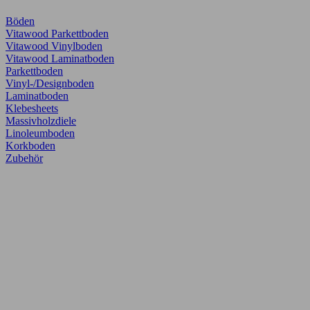
Böden
Vitawood Parkettboden
Vitawood Vinylboden
Vitawood Laminatboden
Parkettboden
Vinyl-/Designboden
Laminatboden
Klebesheets
Massivholzdiele
Linoleumboden
Korkboden
Zubehör