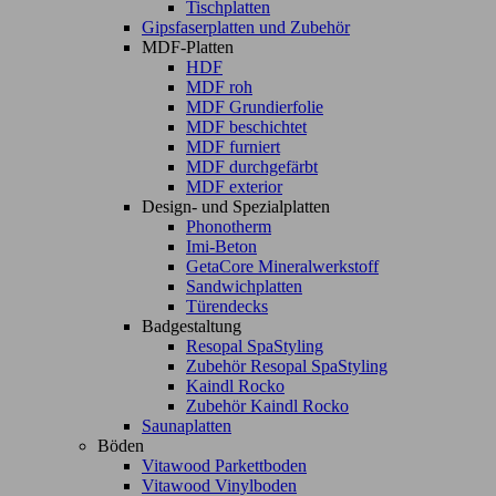
Tischplatten
Gipsfaserplatten und Zubehör
MDF-Platten
HDF
MDF roh
MDF Grundierfolie
MDF beschichtet
MDF furniert
MDF durchgefärbt
MDF exterior
Design- und Spezialplatten
Phonotherm
Imi-Beton
GetaCore Mineralwerkstoff
Sandwichplatten
Türendecks
Badgestaltung
Resopal SpaStyling
Zubehör Resopal SpaStyling
Kaindl Rocko
Zubehör Kaindl Rocko
Saunaplatten
Böden
Vitawood Parkettboden
Vitawood Vinylboden