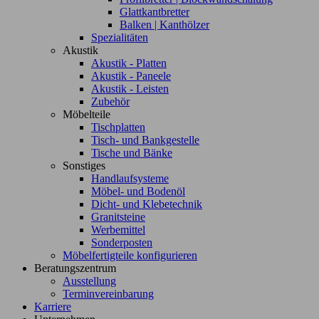
Glattkantbretter
Balken | Kanthölzer
Spezialitäten
Akustik
Akustik - Platten
Akustik - Paneele
Akustik - Leisten
Zubehör
Möbelteile
Tischplatten
Tisch- und Bankgestelle
Tische und Bänke
Sonstiges
Handlaufsysteme
Möbel- und Bodenöl
Dicht- und Klebetechnik
Granitsteine
Werbemittel
Sonderposten
Möbelfertigteile konfigurieren
Beratungszentrum
Ausstellung
Terminvereinbarung
Karriere