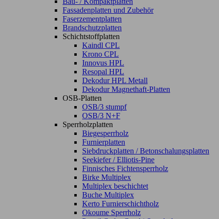
Bau- / Kompaktplatten
Fassadenplatten und Zubehör
Faserzementplatten
Brandschutzplatten
Schichtstoffplatten
Kaindl CPL
Krono CPL
Innovus HPL
Resopal HPL
Dekodur HPL Metall
Dekodur Magnethaft-Platten
OSB-Platten
OSB/3 stumpf
OSB/3 N+F
Sperrholzplatten
Biegesperrholz
Furnierplatten
Siebdruckplatten / Betonschalungsplatten
Seekiefer / Elliotis-Pine
Finnisches Fichtensperrholz
Birke Multiplex
Multiplex beschichtet
Buche Multiplex
Kerto Furnierschichtholz
Okoume Sperrholz