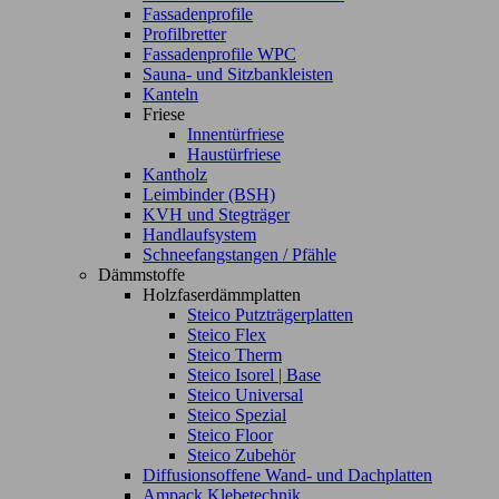
Fassadenprofile
Profilbretter
Fassadenprofile WPC
Sauna- und Sitzbankleisten
Kanteln
Friese
Innentürfriese
Haustürfriese
Kantholz
Leimbinder (BSH)
KVH und Stegträger
Handlaufsystem
Schneefangstangen / Pfähle
Dämmstoffe
Holzfaserdämmplatten
Steico Putzträgerplatten
Steico Flex
Steico Therm
Steico Isorel | Base
Steico Universal
Steico Spezial
Steico Floor
Steico Zubehör
Diffusionsoffene Wand- und Dachplatten
Ampack Klebetechnik