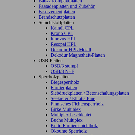
Bau- / Kompaktplatten
Fassadenplatten und Zubehör
Faserzementplatten
Brandschutzplatten
Schichtstoffplatten
Kaindl CPL
Krono CPL
Innovus HPL
Resopal HPL
Dekodur HPL Metall
Dekodur Magnethaft-Platten
OSB-Platten
OSB/3 stumpf
OSB/3 N+F
Sperrholzplatten
Biegesperrholz
Furnierplatten
Siebdruckplatten / Betonschalungsplatten
Seekiefer / Elliotis-Pine
Finnisches Fichtensperrholz
Birke Multiplex
Multiplex beschichtet
Buche Multiplex
Kerto Furnierschichtholz
Okoume Sperrholz