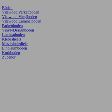
Böden
Vitawood Parkettboden
Vitawood Vinylboden
Vitawood Laminatboden
Parkettboden
Vinyl-/Designboden
Laminatboden
Klebesheets
Massivholzdiele
Linoleumboden
Korkboden
Zubehör