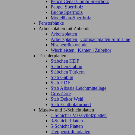
Pencil Cedar Combi Sperrholz
Pappel Sperrholz
Buche Sperrholz
Modellbau-Sperrholz
Fensterbänke
Arbeitsplatten mit Zubehör
Arbeitsplatten
Arbeitsplatten | Compactplatten Slim Line
Nischenrückwände
Wischleisten | Kanten | Zubehör
Tischlerplatten
Stäbchen HDF
Stäbchen Gabun
Stäbchen Türkern
Stab Gabun
Stab HDF
Stab Albasia-Leichtmittellage
CrossCore
Stab Dekor Weiß
Stab Echtholzfurniert
Massiv- und 3-Schichtplatten
1-Schicht / Massivholzplatten
3-Schicht Platten
5-Schicht Platten
Treppenstufenplatten