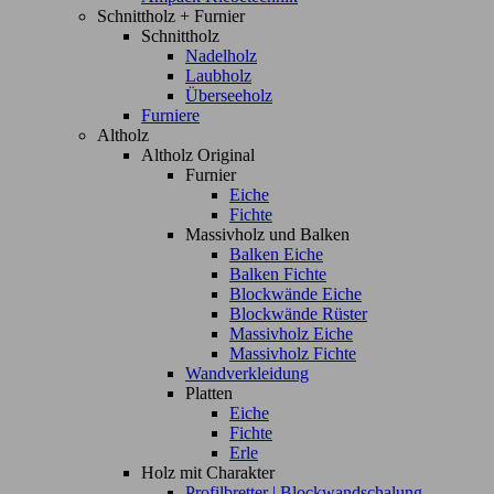
Schnittholz + Furnier
Schnittholz
Nadelholz
Laubholz
Überseeholz
Furniere
Altholz
Altholz Original
Furnier
Eiche
Fichte
Massivholz und Balken
Balken Eiche
Balken Fichte
Blockwände Eiche
Blockwände Rüster
Massivholz Eiche
Massivholz Fichte
Wandverkleidung
Platten
Eiche
Fichte
Erle
Holz mit Charakter
Profilbretter | Blockwandschalung