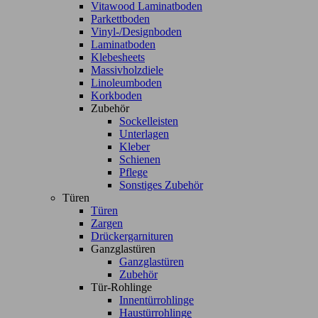
Vitawood Laminatboden
Parkettboden
Vinyl-/Designboden
Laminatboden
Klebesheets
Massivholzdiele
Linoleumboden
Korkboden
Zubehör
Sockelleisten
Unterlagen
Kleber
Schienen
Pflege
Sonstiges Zubehör
Türen
Türen
Zargen
Drückergarnituren
Ganzglastüren
Ganzglastüren
Zubehör
Tür-Rohlinge
Innentürrohlinge
Haustürrohlinge