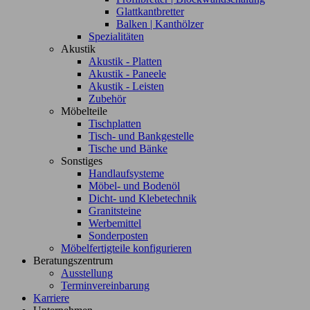
Glattkantbretter
Balken | Kanthölzer
Spezialitäten
Akustik
Akustik - Platten
Akustik - Paneele
Akustik - Leisten
Zubehör
Möbelteile
Tischplatten
Tisch- und Bankgestelle
Tische und Bänke
Sonstiges
Handlaufsysteme
Möbel- und Bodenöl
Dicht- und Klebetechnik
Granitsteine
Werbemittel
Sonderposten
Möbelfertigteile konfigurieren
Beratungszentrum
Ausstellung
Terminvereinbarung
Karriere