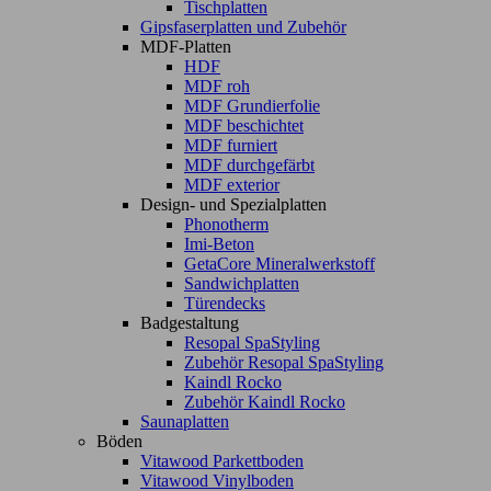
Tischplatten
Gipsfaserplatten und Zubehör
MDF-Platten
HDF
MDF roh
MDF Grundierfolie
MDF beschichtet
MDF furniert
MDF durchgefärbt
MDF exterior
Design- und Spezialplatten
Phonotherm
Imi-Beton
GetaCore Mineralwerkstoff
Sandwichplatten
Türendecks
Badgestaltung
Resopal SpaStyling
Zubehör Resopal SpaStyling
Kaindl Rocko
Zubehör Kaindl Rocko
Saunaplatten
Böden
Vitawood Parkettboden
Vitawood Vinylboden