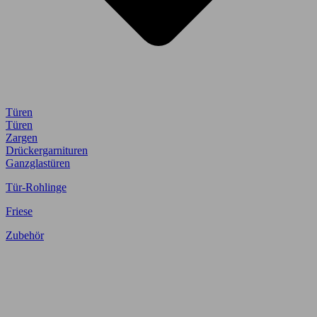
Türen
Türen
Zargen
Drückergarnituren
Ganzglastüren
Tür-Rohlinge
Friese
Zubehör