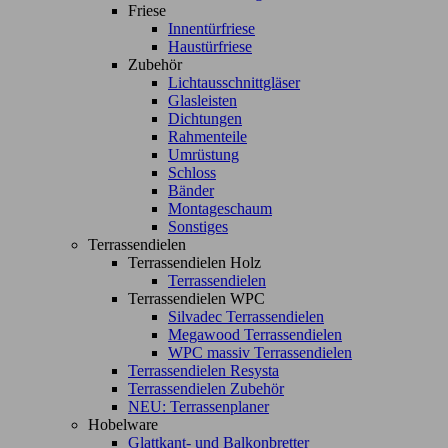
Friese
Innentürfriese
Haustürfriese
Zubehör
Lichtausschnittgläser
Glasleisten
Dichtungen
Rahmenteile
Umrüstung
Schloss
Bänder
Montageschaum
Sonstiges
Terrassendielen
Terrassendielen Holz
Terrassendielen
Terrassendielen WPC
Silvadec Terrassendielen
Megawood Terrassendielen
WPC massiv Terrassendielen
Terrassendielen Resysta
Terrassendielen Zubehör
NEU: Terrassenplaner
Hobelware
Glattkant- und Balkonbretter