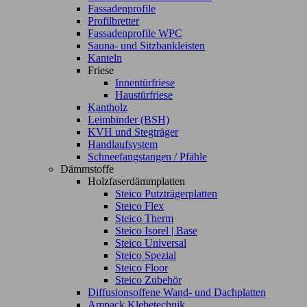
Fassadenprofile
Profilbretter
Fassadenprofile WPC
Sauna- und Sitzbankleisten
Kanteln
Friese
Innentürfriese
Haustürfriese
Kantholz
Leimbinder (BSH)
KVH und Stegträger
Handlaufsystem
Schneefangstangen / Pfähle
Dämmstoffe
Holzfaserdämmplatten
Steico Putzträgerplatten
Steico Flex
Steico Therm
Steico Isorel | Base
Steico Universal
Steico Spezial
Steico Floor
Steico Zubehör
Diffusionsoffene Wand- und Dachplatten
Ampack Klebetechnik