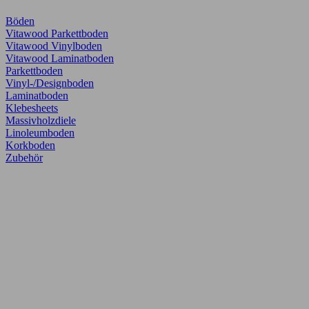
Böden
Vitawood Parkettboden
Vitawood Vinylboden
Vitawood Laminatboden
Parkettboden
Vinyl-/Designboden
Laminatboden
Klebesheets
Massivholzdiele
Linoleumboden
Korkboden
Zubehör