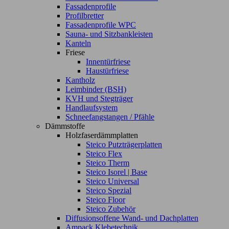
Fassadenprofile
Profilbretter
Fassadenprofile WPC
Sauna- und Sitzbankleisten
Kanteln
Friese
Innentürfriese
Haustürfriese
Kantholz
Leimbinder (BSH)
KVH und Stegträger
Handlaufsystem
Schneefangstangen / Pfähle
Dämmstoffe
Holzfaserdämmplatten
Steico Putzträgerplatten
Steico Flex
Steico Therm
Steico Isorel | Base
Steico Universal
Steico Spezial
Steico Floor
Steico Zubehör
Diffusionsoffene Wand- und Dachplatten
Ampack Klebetechnik