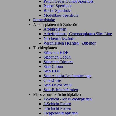
Pencil Cedar Combi Sperrholz
Pappel Sperrholz
Buche Sperrholz
Modellbau-Sperrholz
Fensterbänke
Arbeitsplatten mit Zubehör
Arbeitsplatten
Arbeitsplatten | Compactplatten Slim Line
Nischenrückwände
Wischleisten | Kanten | Zubehör
Tischlerplatten
Stäbchen HDF
Stäbchen Gabun
Stäbchen Türkern
Stab Gabun
Stab HDF
Stab Albasia-Leichtmittellage
CrossCore
Stab Dekor Weiß
Stab Echtholzfurniert
Massiv- und 3-Schichtplatten
1-Schicht / Massivholzplatten
3-Schicht Platten
5-Schicht Platten
Treppenstufenplatten