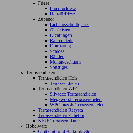
Friese
Innentürfriese
Haustürfriese
Zubehör
Lichtausschnittgläser
Glasleisten
Dichtungen
Rahmenteile
Umrüstung
Schloss
Bänder
Montageschaum
Sonstiges
Terrassendielen
Terrassendielen Holz
Terrassendielen
Terrassendielen WPC
Silvadec Terrassendielen
Megawood Terrassendielen
WPC massiv Terrassendielen
Terrassendielen Resysta
Terrassendielen Zubehör
NEU: Terrassenplaner
Hobelware
Glattkant- und Balkonbretter