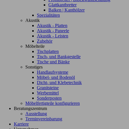
Glattkantbretter
Balken | Kanthölzer
Spezialitäten
Akustik
Akustik - Platten
Akustik - Paneele
Akustik - Leisten
Zubehör
Möbelteile
Tischplatten
Tisch- und Bankgestelle
Tische und Bänke
Sonstiges
Handlaufsysteme
Möbel- und Bodenöl
Dicht- und Klebetechnik
Granitsteine
Werbemittel
Sonderposten
Möbelfertigteile konfigurieren
Beratungszentrum
Ausstellung
Terminvereinbarung
Karriere