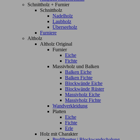
Schnittholz + Furnier
Schnittholz
Nadelholz
Laubholz
Überseeholz
Furniere
Altholz
Altholz Original
Furnier
Eiche
Fichte
Massivholz und Balken
Balken Eiche
Balken Fichte
Blockwände Eiche
Blockwände Rüster
Massivholz Eiche
Massivholz Fichte
Wandverkleidung
Platten
Eiche
Fichte
Erle
Holz mit Charakter
Profilbretter | Blockwandschalung