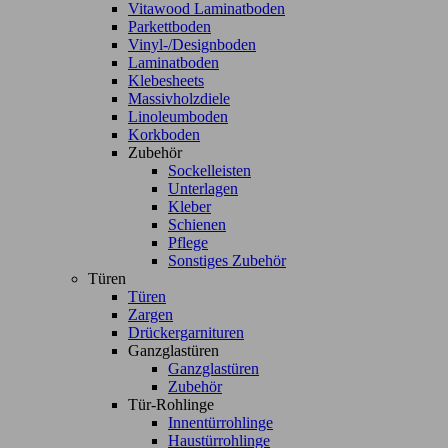
Vitawood Laminatboden
Parkettboden
Vinyl-/Designboden
Laminatboden
Klebesheets
Massivholzdiele
Linoleumboden
Korkboden
Zubehör
Sockelleisten
Unterlagen
Kleber
Schienen
Pflege
Sonstiges Zubehör
Türen
Türen
Zargen
Drückergarnituren
Ganzglastüren
Ganzglastüren
Zubehör
Tür-Rohlinge
Innentürrohlinge
Haustürrohlinge