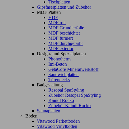
Tischplatten
Gipsfaserplatten und Zubehör
MDF-Platten
HDF
MDF roh
MDF Grundierfolie
MDF beschichtet
MDF furniert
MDF durchgefärbt
MDF exterior
Design- und Spezialplatten
Phonotherm
Imi-Beton
GetaCore Mineralwerkstoff
Sandwichplatten
Türendecks
Badgestaltung
Resopal SpaStyling
Zubehör Resopal SpaStyling
Kaindl Rocko
Zubehör Kaindl Rocko
Saunaplatten
Böden
Vitawood Parkettboden
Vitawood Vinylboden