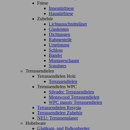
Friese
Innentürfriese
Haustürfriese
Zubehör
Lichtausschnittgläser
Glasleisten
Dichtungen
Rahmenteile
Umrüstung
Schloss
Bänder
Montageschaum
Sonstiges
Terrassendielen
Terrassendielen Holz
Terrassendielen
Terrassendielen WPC
Silvadec Terrassendielen
Megawood Terrassendielen
WPC massiv Terrassendielen
Terrassendielen Resysta
Terrassendielen Zubehör
NEU: Terrassenplaner
Hobelware
Glattkant- und Balkonbretter