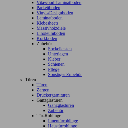
Vitawood Laminatboden
Parkettboden
Vinyl-/Designboden
Laminatboden
Klebesheets
Massivholzdiele
Linoleumboden
Korkboden
Zubehör
Sockelleisten
Unterlagen
Kleber
Schienen
Pflege
Sonstiges Zubehör
Türen
Türen
Zargen
Drückergarnituren
Ganzglastüren
Ganzglastüren
Zubehör
Tür-Rohlinge
Innentürrohlinge
Haustürrohlinge