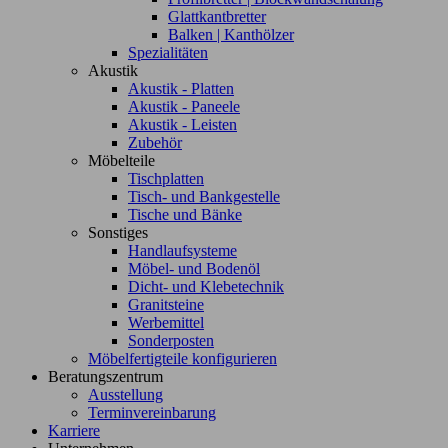
Glattkantbretter
Balken | Kanthölzer
Spezialitäten
Akustik
Akustik - Platten
Akustik - Paneele
Akustik - Leisten
Zubehör
Möbelteile
Tischplatten
Tisch- und Bankgestelle
Tische und Bänke
Sonstiges
Handlaufsysteme
Möbel- und Bodenöl
Dicht- und Klebetechnik
Granitsteine
Werbemittel
Sonderposten
Möbelfertigteile konfigurieren
Beratungszentrum
Ausstellung
Terminvereinbarung
Karriere