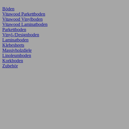
Böden
Vitawood Parkettboden
Vitawood Vinylboden
Vitawood Laminatboden
Parkettboden
Vinyl-/Designboden
Laminatboden
Klebesheets
Massivholzdiele
Linoleumboden
Korkboden
Zubehör