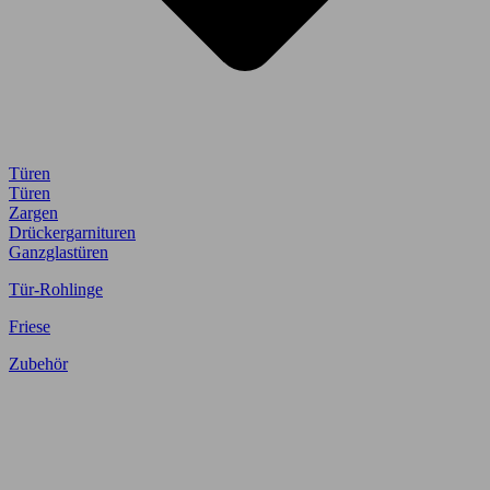
Türen
Türen
Zargen
Drückergarnituren
Ganzglastüren
Tür-Rohlinge
Friese
Zubehör