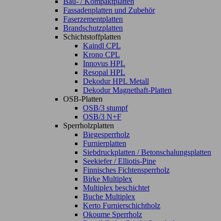
Bau- / Kompaktplatten
Fassadenplatten und Zubehör
Faserzementplatten
Brandschutzplatten
Schichtstoffplatten
Kaindl CPL
Krono CPL
Innovus HPL
Resopal HPL
Dekodur HPL Metall
Dekodur Magnethaft-Platten
OSB-Platten
OSB/3 stumpf
OSB/3 N+F
Sperrholzplatten
Biegesperrholz
Furnierplatten
Siebdruckplatten / Betonschalungsplatten
Seekiefer / Elliotis-Pine
Finnisches Fichtensperrholz
Birke Multiplex
Multiplex beschichtet
Buche Multiplex
Kerto Furnierschichtholz
Okoume Sperrholz