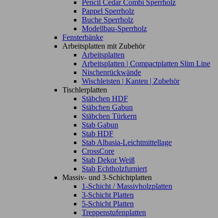
Pencil Cedar Combi Sperrholz
Pappel Sperrholz
Buche Sperrholz
Modellbau-Sperrholz
Fensterbänke
Arbeitsplatten mit Zubehör
Arbeitsplatten
Arbeitsplatten | Compactplatten Slim Line
Nischenrückwände
Wischleisten | Kanten | Zubehör
Tischlerplatten
Stäbchen HDF
Stäbchen Gabun
Stäbchen Türkern
Stab Gabun
Stab HDF
Stab Albasia-Leichtmittellage
CrossCore
Stab Dekor Weiß
Stab Echtholzfurniert
Massiv- und 3-Schichtplatten
1-Schicht / Massivholzplatten
3-Schicht Platten
5-Schicht Platten
Treppenstufenplatten