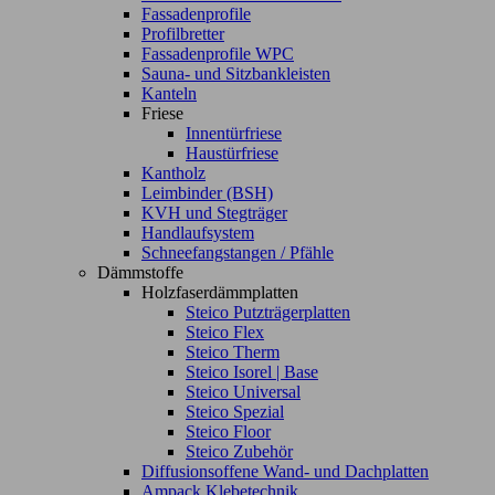
Fassadenprofile
Profilbretter
Fassadenprofile WPC
Sauna- und Sitzbankleisten
Kanteln
Friese
Innentürfriese
Haustürfriese
Kantholz
Leimbinder (BSH)
KVH und Stegträger
Handlaufsystem
Schneefangstangen / Pfähle
Dämmstoffe
Holzfaserdämmplatten
Steico Putzträgerplatten
Steico Flex
Steico Therm
Steico Isorel | Base
Steico Universal
Steico Spezial
Steico Floor
Steico Zubehör
Diffusionsoffene Wand- und Dachplatten
Ampack Klebetechnik