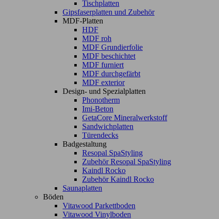
Tischplatten
Gipsfaserplatten und Zubehör
MDF-Platten
HDF
MDF roh
MDF Grundierfolie
MDF beschichtet
MDF furniert
MDF durchgefärbt
MDF exterior
Design- und Spezialplatten
Phonotherm
Imi-Beton
GetaCore Mineralwerkstoff
Sandwichplatten
Türendecks
Badgestaltung
Resopal SpaStyling
Zubehör Resopal SpaStyling
Kaindl Rocko
Zubehör Kaindl Rocko
Saunaplatten
Böden
Vitawood Parkettboden
Vitawood Vinylboden