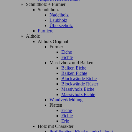
Schnittholz + Furnier
Schnittholz
Nadelholz
Laubholz
Überseeholz
Furniere
Altholz
Altholz Original
Furnier
Eiche
Fichte
Massivholz und Balken
Balken Eiche
Balken Fichte
Blockwände Eiche
Blockwände Rüster
Massivholz Eiche
Massivholz Fichte
Wandverkleidung
Platten
Eiche
Fichte
Erle
Holz mit Charakter
Profilbretter | Blockwandschalung