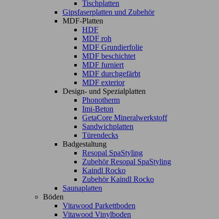
Tischplatten
Gipsfaserplatten und Zubehör
MDF-Platten
HDF
MDF roh
MDF Grundierfolie
MDF beschichtet
MDF furniert
MDF durchgefärbt
MDF exterior
Design- und Spezialplatten
Phonotherm
Imi-Beton
GetaCore Mineralwerkstoff
Sandwichplatten
Türendecks
Badgestaltung
Resopal SpaStyling
Zubehör Resopal SpaStyling
Kaindl Rocko
Zubehör Kaindl Rocko
Saunaplatten
Böden
Vitawood Parkettboden
Vitawood Vinylboden