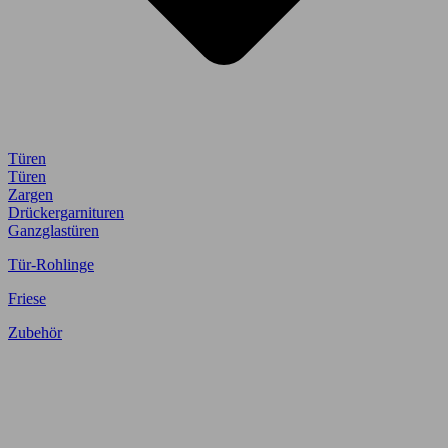
Türen
Türen
Zargen
Drückergarnituren
Ganzglastüren
Tür-Rohlinge
Friese
Zubehör