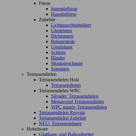
Friese
Innentürfriese
Haustürfriese
Zubehör
Lichtausschnittgläser
Glasleisten
Dichtungen
Rahmenteile
Umrüstung
Schloss
Bänder
Montageschaum
Sonstiges
Terrassendielen
Terrassendielen Holz
Terrassendielen
Terrassendielen WPC
Silvadec Terrassendielen
Megawood Terrassendielen
WPC massiv Terrassendielen
Terrassendielen Resysta
Terrassendielen Zubehör
NEU: Terrassenplaner
Hobelware
Glattkant- und Balkonbretter