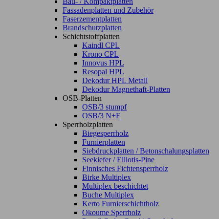
Bau- / Kompaktplatten
Fassadenplatten und Zubehör
Faserzementplatten
Brandschutzplatten
Schichtstoffplatten
Kaindl CPL
Krono CPL
Innovus HPL
Resopal HPL
Dekodur HPL Metall
Dekodur Magnethaft-Platten
OSB-Platten
OSB/3 stumpf
OSB/3 N+F
Sperrholzplatten
Biegesperrholz
Furnierplatten
Siebdruckplatten / Betonschalungsplatten
Seekiefer / Elliotis-Pine
Finnisches Fichtensperrholz
Birke Multiplex
Multiplex beschichtet
Buche Multiplex
Kerto Furnierschichtholz
Okoume Sperrholz