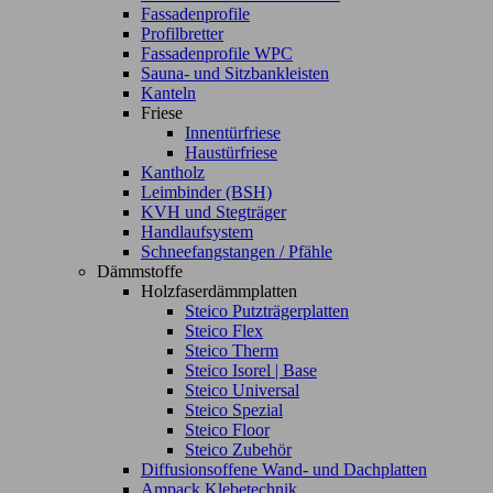
Fassadenprofile
Profilbretter
Fassadenprofile WPC
Sauna- und Sitzbankleisten
Kanteln
Friese
Innentürfriese
Haustürfriese
Kantholz
Leimbinder (BSH)
KVH und Stegträger
Handlaufsystem
Schneefangstangen / Pfähle
Dämmstoffe
Holzfaserdämmplatten
Steico Putzträgerplatten
Steico Flex
Steico Therm
Steico Isorel | Base
Steico Universal
Steico Spezial
Steico Floor
Steico Zubehör
Diffusionsoffene Wand- und Dachplatten
Ampack Klebetechnik