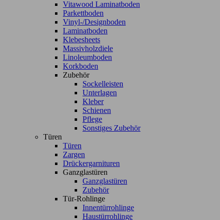
Vitawood Laminatboden
Parkettboden
Vinyl-/Designboden
Laminatboden
Klebesheets
Massivholzdiele
Linoleumboden
Korkboden
Zubehör
Sockelleisten
Unterlagen
Kleber
Schienen
Pflege
Sonstiges Zubehör
Türen
Türen
Zargen
Drückergarnituren
Ganzglastüren
Ganzglastüren
Zubehör
Tür-Rohlinge
Innentürrohlinge
Haustürrohlinge