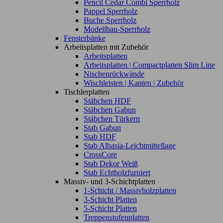
Pencil Cedar Combi Sperrholz
Pappel Sperrholz
Buche Sperrholz
Modellbau-Sperrholz
Fensterbänke
Arbeitsplatten mit Zubehör
Arbeitsplatten
Arbeitsplatten | Compactplatten Slim Line
Nischenrückwände
Wischleisten | Kanten | Zubehör
Tischlerplatten
Stäbchen HDF
Stäbchen Gabun
Stäbchen Türkern
Stab Gabun
Stab HDF
Stab Albasia-Leichtmittellage
CrossCore
Stab Dekor Weiß
Stab Echtholzfurniert
Massiv- und 3-Schichtplatten
1-Schicht / Massivholzplatten
3-Schicht Platten
5-Schicht Platten
Treppenstufenplatten