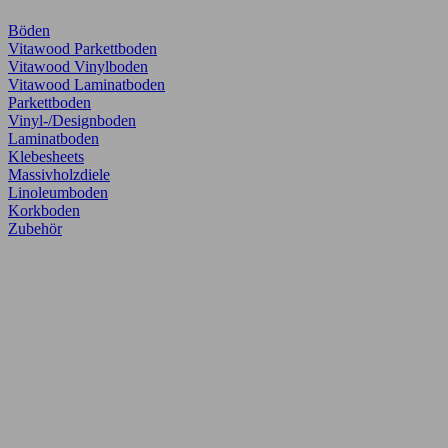
Böden
Vitawood Parkettboden
Vitawood Vinylboden
Vitawood Laminatboden
Parkettboden
Vinyl-/Designboden
Laminatboden
Klebesheets
Massivholzdiele
Linoleumboden
Korkboden
Zubehör