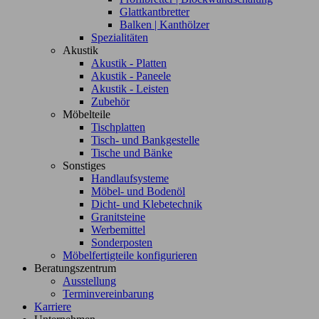
Glattkantbretter
Balken | Kanthölzer
Spezialitäten
Akustik
Akustik - Platten
Akustik - Paneele
Akustik - Leisten
Zubehör
Möbelteile
Tischplatten
Tisch- und Bankgestelle
Tische und Bänke
Sonstiges
Handlaufsysteme
Möbel- und Bodenöl
Dicht- und Klebetechnik
Granitsteine
Werbemittel
Sonderposten
Möbelfertigteile konfigurieren
Beratungszentrum
Ausstellung
Terminvereinbarung
Karriere