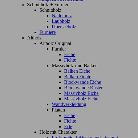
Schnittholz + Furnier
Schnittholz
Nadelholz
Laubholz
Überseeholz
Furniere
Altholz
Altholz Original
Furnier
Eiche
Fichte
Massivholz und Balken
Balken Eiche
Balken Fichte
Blockwände Eiche
Blockwände Rüster
Massivholz Eiche
Massivholz Fichte
Wandverkleidung
Platten
Eiche
Fichte
Erle
Holz mit Charakter
Profilbretter | Blockwandschalung