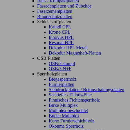
Bau- / Kompaktplatten
Fassadenplatten und Zubehör
Faserzementplatten
Brandschutzplatten
Schichtstoffplatten
Kaindl CPL
Krono CPL
Innovus HPL
Resopal HPL
Dekodur HPL Metall
Dekodur Magnethaft-Platten
OSB-Platten
OSB/3 stumpf
OSB/3 N+F
Sperrholzplatten
Biegesperrholz
Furnierplatten
Siebdruckplatten / Betonschalungsplatten
Seekiefer / Elliotis-Pine
Finnisches Fichtensperrholz
Birke Multiplex
Multiplex beschichtet
Buche Multiplex
Kerto Furnierschichtholz
Okoume Sperrholz