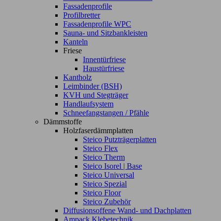
Fassadenprofile
Profilbretter
Fassadenprofile WPC
Sauna- und Sitzbankleisten
Kanteln
Friese
Innentürfriese
Haustürfriese
Kantholz
Leimbinder (BSH)
KVH und Stegträger
Handlaufsystem
Schneefangstangen / Pfähle
Dämmstoffe
Holzfaserdämmplatten
Steico Putzträgerplatten
Steico Flex
Steico Therm
Steico Isorel | Base
Steico Universal
Steico Spezial
Steico Floor
Steico Zubehör
Diffusionsoffene Wand- und Dachplatten
Ampack Klebetechnik