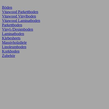
Böden
Vitawood Parkettboden
Vitawood Vinylboden
Vitawood Laminatboden
Parkettboden
Vinyl-/Designboden
Laminatboden
Klebesheets
Massivholzdiele
Linoleumboden
Korkboden
Zubehör