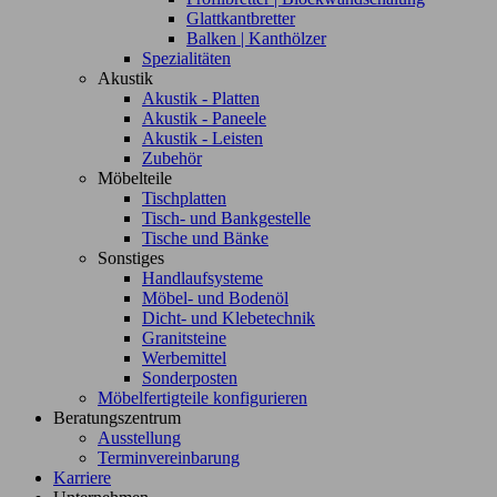
Glattkantbretter
Balken | Kanthölzer
Spezialitäten
Akustik
Akustik - Platten
Akustik - Paneele
Akustik - Leisten
Zubehör
Möbelteile
Tischplatten
Tisch- und Bankgestelle
Tische und Bänke
Sonstiges
Handlaufsysteme
Möbel- und Bodenöl
Dicht- und Klebetechnik
Granitsteine
Werbemittel
Sonderposten
Möbelfertigteile konfigurieren
Beratungszentrum
Ausstellung
Terminvereinbarung
Karriere