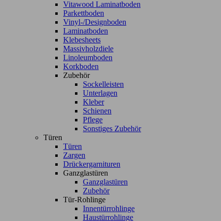
Vitawood Laminatboden
Parkettboden
Vinyl-/Designboden
Laminatboden
Klebesheets
Massivholzdiele
Linoleumboden
Korkboden
Zubehör
Sockelleisten
Unterlagen
Kleber
Schienen
Pflege
Sonstiges Zubehör
Türen
Türen
Zargen
Drückergarnituren
Ganzglastüren
Ganzglastüren
Zubehör
Tür-Rohlinge
Innentürrohlinge
Haustürrohlinge