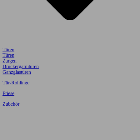
Türen
Türen
Zargen
Drückergarnituren
Ganzglastüren
Tür-Rohlinge
Friese
Zubehör