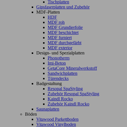
Tischplatten
Gipsfaserplatten und Zubehör
MDF-Platten
HDF
MDF roh
MDF Grundierfolie
MDF beschichtet
MDF furniert
MDF durchgefärbt
MDF exterior
Design- und Spezialplatten
Phonotherm
Imi-Beton
GetaCore Mineralwerkstoff
Sandwichplatten
Türendecks
Badgestaltung
Resopal SpaStyling
Zubehör Resopal SpaStyling
Kaindl Rocko
Zubehör Kaindl Rocko
Saunaplatten
Böden
Vitawood Parkettboden
Vitawood Vinylboden