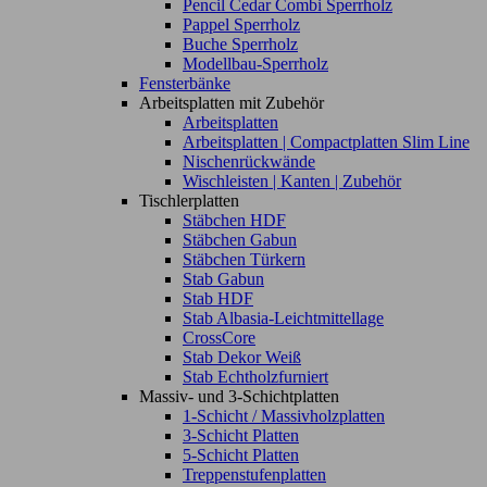
Pencil Cedar Combi Sperrholz
Pappel Sperrholz
Buche Sperrholz
Modellbau-Sperrholz
Fensterbänke
Arbeitsplatten mit Zubehör
Arbeitsplatten
Arbeitsplatten | Compactplatten Slim Line
Nischenrückwände
Wischleisten | Kanten | Zubehör
Tischlerplatten
Stäbchen HDF
Stäbchen Gabun
Stäbchen Türkern
Stab Gabun
Stab HDF
Stab Albasia-Leichtmittellage
CrossCore
Stab Dekor Weiß
Stab Echtholzfurniert
Massiv- und 3-Schichtplatten
1-Schicht / Massivholzplatten
3-Schicht Platten
5-Schicht Platten
Treppenstufenplatten