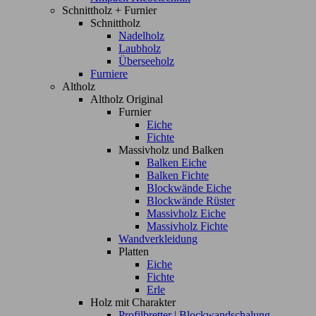
Schnittholz + Furnier
Schnittholz
Nadelholz
Laubholz
Überseeholz
Furniere
Altholz
Altholz Original
Furnier
Eiche
Fichte
Massivholz und Balken
Balken Eiche
Balken Fichte
Blockwände Eiche
Blockwände Rüster
Massivholz Eiche
Massivholz Fichte
Wandverkleidung
Platten
Eiche
Fichte
Erle
Holz mit Charakter
Profilbretter | Blockwandschalung