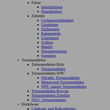
Friese
Innentürfriese
Haustürfriese
Zubehör
Lichtausschnittgläser
Glasleisten
Dichtungen
Rahmenteile
Umrüstung
Schloss
Bänder
Montageschaum
Sonstiges
Terrassendielen
Terrassendielen Holz
Terrassendielen
Terrassendielen WPC
Silvadec Terrassendielen
Megawood Terrassendielen
WPC massiv Terrassendielen
Terrassendielen Resysta
Terrassendielen Zubehör
NEU: Terrassenplaner
Hobelware
Glattkant- und Balkonbretter