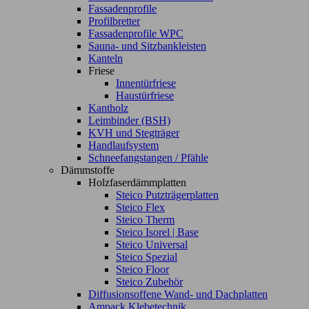
Fassadenprofile
Profilbretter
Fassadenprofile WPC
Sauna- und Sitzbankleisten
Kanteln
Friese
Innentürfriese
Haustürfriese
Kantholz
Leimbinder (BSH)
KVH und Stegträger
Handlaufsystem
Schneefangstangen / Pfähle
Dämmstoffe
Holzfaserdämmplatten
Steico Putzträgerplatten
Steico Flex
Steico Therm
Steico Isorel | Base
Steico Universal
Steico Spezial
Steico Floor
Steico Zubehör
Diffusionsoffene Wand- und Dachplatten
Ampack Klebetechnik