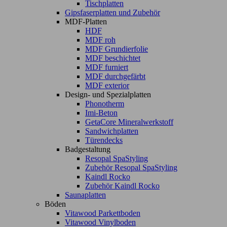
Tischplatten
Gipsfaserplatten und Zubehör
MDF-Platten
HDF
MDF roh
MDF Grundierfolie
MDF beschichtet
MDF furniert
MDF durchgefärbt
MDF exterior
Design- und Spezialplatten
Phonotherm
Imi-Beton
GetaCore Mineralwerkstoff
Sandwichplatten
Türendecks
Badgestaltung
Resopal SpaStyling
Zubehör Resopal SpaStyling
Kaindl Rocko
Zubehör Kaindl Rocko
Saunaplatten
Böden
Vitawood Parkettboden
Vitawood Vinylboden