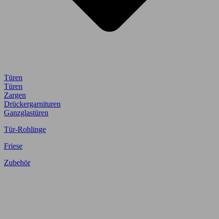
Türen
Türen
Zargen
Drückergarnituren
Ganzglastüren
Tür-Rohlinge
Friese
Zubehör