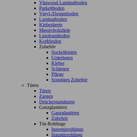
Vitawood Laminatboden
Parkettboden
Vinyl-/Designboden
Laminatboden
Klebesheets
Massivholzdiele
Linoleumboden
Korkboden
Zubehör
Sockelleisten
Unterlagen
Kleber
Schienen
Pflege
Sonstiges Zubehör
Türen
Türen
Zargen
Drückergarnituren
Ganzglastüren
Ganzglastüren
Zubehör
Tür-Rohlinge
Innentürrohlinge
Haustürrohlinge