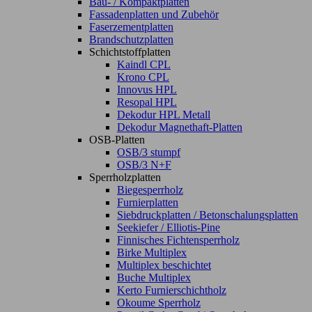
Bau- / Kompaktplatten
Fassadenplatten und Zubehör
Faserzementplatten
Brandschutzplatten
Schichtstoffplatten
Kaindl CPL
Krono CPL
Innovus HPL
Resopal HPL
Dekodur HPL Metall
Dekodur Magnethaft-Platten
OSB-Platten
OSB/3 stumpf
OSB/3 N+F
Sperrholzplatten
Biegesperrholz
Furnierplatten
Siebdruckplatten / Betonschalungsplatten
Seekiefer / Elliotis-Pine
Finnisches Fichtensperrholz
Birke Multiplex
Multiplex beschichtet
Buche Multiplex
Kerto Furnierschichtholz
Okoume Sperrholz