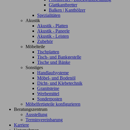
Glattkantbretter
Balken | Kanthölzer
Spezialitäten
Akustik
Akustik - Platten
Akustik - Paneele
Akustik - Leisten
Zubehör
Möbelteile
Tischplatten
Tisch- und Bankgestelle
Tische und Bänke
Sonstiges
Handlaufsysteme
Möbel- und Bodenöl
Dicht- und Klebetechnik
Granitsteine
Werbemittel
Sonderposten
Möbelfertigteile konfigurieren
Beratungszentrum
Ausstellung
Terminvereinbarung
Karriere