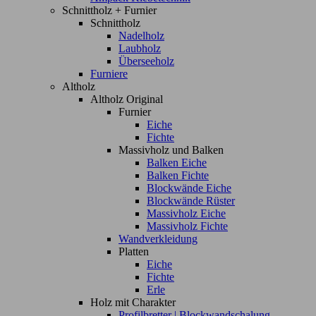
Schnittholz + Furnier
Schnittholz
Nadelholz
Laubholz
Überseeholz
Furniere
Altholz
Altholz Original
Furnier
Eiche
Fichte
Massivholz und Balken
Balken Eiche
Balken Fichte
Blockwände Eiche
Blockwände Rüster
Massivholz Eiche
Massivholz Fichte
Wandverkleidung
Platten
Eiche
Fichte
Erle
Holz mit Charakter
Profilbretter | Blockwandschalung