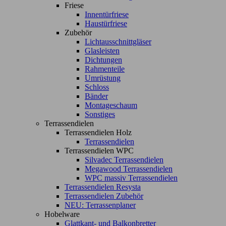
Friese
Innentürfriese
Haustürfriese
Zubehör
Lichtausschnittgläser
Glasleisten
Dichtungen
Rahmenteile
Umrüstung
Schloss
Bänder
Montageschaum
Sonstiges
Terrassendielen
Terrassendielen Holz
Terrassendielen
Terrassendielen WPC
Silvadec Terrassendielen
Megawood Terrassendielen
WPC massiv Terrassendielen
Terrassendielen Resysta
Terrassendielen Zubehör
NEU: Terrassenplaner
Hobelware
Glattkant- und Balkonbretter