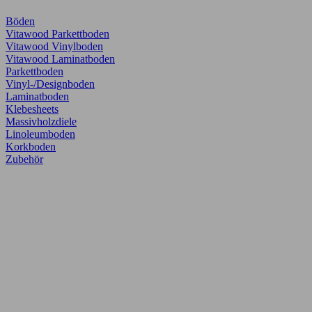
Böden
Vitawood Parkettboden
Vitawood Vinylboden
Vitawood Laminatboden
Parkettboden
Vinyl-/Designboden
Laminatboden
Klebesheets
Massivholzdiele
Linoleumboden
Korkboden
Zubehör