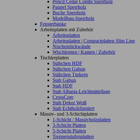
Pencil Cedar Combi Sperrholz
Pappel Sperrholz
Buche Sperrholz
Modellbau-Sperrholz
Fensterbänke
Arbeitsplatten mit Zubehör
Arbeitsplatten
Arbeitsplatten | Compactplatten Slim Line
Nischenrückwände
Wischleisten | Kanten | Zubehör
Tischlerplatten
Stäbchen HDF
Stäbchen Gabun
Stäbchen Türkern
Stab Gabun
Stab HDF
Stab Albasia-Leichtmittellage
CrossCore
Stab Dekor Weiß
Stab Echtholzfurniert
Massiv- und 3-Schichtplatten
1-Schicht / Massivholzplatten
3-Schicht Platten
5-Schicht Platten
Treppenstufenplatten