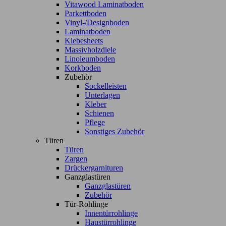
Vitawood Laminatboden
Parkettboden
Vinyl-/Designboden
Laminatboden
Klebesheets
Massivholzdiele
Linoleumboden
Korkboden
Zubehör
Sockelleisten
Unterlagen
Kleber
Schienen
Pflege
Sonstiges Zubehör
Türen
Türen
Zargen
Drückergarnituren
Ganzglastüren
Ganzglastüren
Zubehör
Tür-Rohlinge
Innentürrohlinge
Haustürrohlinge