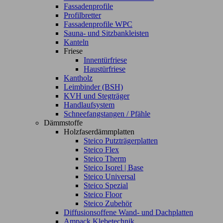
Fassadenprofile
Profilbretter
Fassadenprofile WPC
Sauna- und Sitzbankleisten
Kanteln
Friese
Innentürfriese
Haustürfriese
Kantholz
Leimbinder (BSH)
KVH und Stegträger
Handlaufsystem
Schneefangstangen / Pfähle
Dämmstoffe
Holzfaserdämmplatten
Steico Putzträgerplatten
Steico Flex
Steico Therm
Steico Isorel | Base
Steico Universal
Steico Spezial
Steico Floor
Steico Zubehör
Diffusionsoffene Wand- und Dachplatten
Ampack Klebetechnik