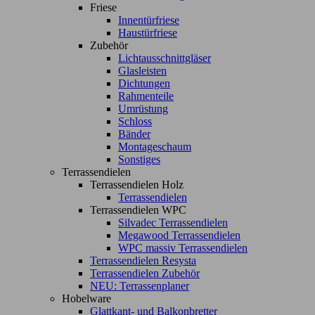
Friese
Innentürfriese
Haustürfriese
Zubehör
Lichtausschnittgläser
Glasleisten
Dichtungen
Rahmenteile
Umrüstung
Schloss
Bänder
Montageschaum
Sonstiges
Terrassendielen
Terrassendielen Holz
Terrassendielen
Terrassendielen WPC
Silvadec Terrassendielen
Megawood Terrassendielen
WPC massiv Terrassendielen
Terrassendielen Resysta
Terrassendielen Zubehör
NEU: Terrassenplaner
Hobelware
Glattkant- und Balkonbretter