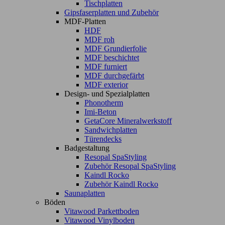
Tischplatten
Gipsfaserplatten und Zubehör
MDF-Platten
HDF
MDF roh
MDF Grundierfolie
MDF beschichtet
MDF furniert
MDF durchgefärbt
MDF exterior
Design- und Spezialplatten
Phonotherm
Imi-Beton
GetaCore Mineralwerkstoff
Sandwichplatten
Türendecks
Badgestaltung
Resopal SpaStyling
Zubehör Resopal SpaStyling
Kaindl Rocko
Zubehör Kaindl Rocko
Saunaplatten
Böden
Vitawood Parkettboden
Vitawood Vinylboden