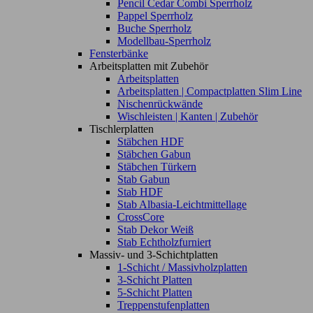
Pencil Cedar Combi Sperrholz
Pappel Sperrholz
Buche Sperrholz
Modellbau-Sperrholz
Fensterbänke
Arbeitsplatten mit Zubehör
Arbeitsplatten
Arbeitsplatten | Compactplatten Slim Line
Nischenrückwände
Wischleisten | Kanten | Zubehör
Tischlerplatten
Stäbchen HDF
Stäbchen Gabun
Stäbchen Türkern
Stab Gabun
Stab HDF
Stab Albasia-Leichtmittellage
CrossCore
Stab Dekor Weiß
Stab Echtholzfurniert
Massiv- und 3-Schichtplatten
1-Schicht / Massivholzplatten
3-Schicht Platten
5-Schicht Platten
Treppenstufenplatten