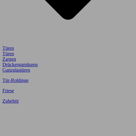
Türen
Türen
Zargen
Drückergarnituren
Ganzglastüren
Tür-Rohlinge
Friese
Zubehör