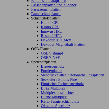
Bau- / Kompaktplatten
Fassadenplatten und Zubehör
Faserzementplatten
Brandschutzplatten
Schichtstoffplatten
Kaindl CPL
Krono CPL
Innovus HPL
Resopal HPL
Dekodur HPL Metall
Dekodur Magnethaft-Platten
OSB-Platten
OSB/3 stumpf
OSB/3 N+F
Sperrholzplatten
Biegesperrholz
Furnierplatten
Siebdruckplatten / Betonschalungsplatten
Seekiefer / Elliotis-Pine
Finnisches Fichtensperrholz
Birke Multiplex
Multiplex beschichtet
Buche Multiplex
Kerto Furnierschichtholz
Okoume Sperrholz