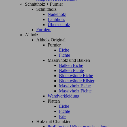
Schnittholz + Furnier
Schnittholz
Nadelholz
Laubholz
Überseeholz
Furniere
Altholz
Altholz Original
Furnier
Eiche
Fichte
Massivholz und Balken
Balken Eiche
Balken Fichte
Blockwände Eiche
Blockwände Rüster
Massivholz Eiche
Massivholz Fichte
Wandverkleidung
Platten
Eiche
Fichte
Erle
Holz mit Charakter
Profilbretter | Blockwandschalung