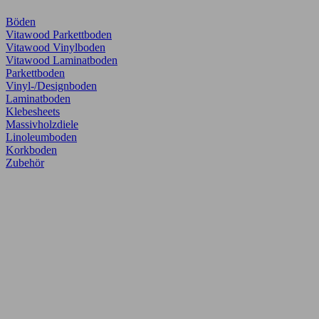
Böden
Vitawood Parkettboden
Vitawood Vinylboden
Vitawood Laminatboden
Parkettboden
Vinyl-/Designboden
Laminatboden
Klebesheets
Massivholzdiele
Linoleumboden
Korkboden
Zubehör