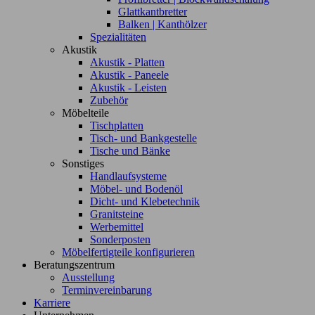
Glattkantbretter
Balken | Kanthölzer
Spezialitäten
Akustik
Akustik - Platten
Akustik - Paneele
Akustik - Leisten
Zubehör
Möbelteile
Tischplatten
Tisch- und Bankgestelle
Tische und Bänke
Sonstiges
Handlaufsysteme
Möbel- und Bodenöl
Dicht- und Klebetechnik
Granitsteine
Werbemittel
Sonderposten
Möbelfertigteile konfigurieren
Beratungszentrum
Ausstellung
Terminvereinbarung
Karriere