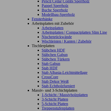
Pencil Cedar Combi Sperrholz
Pappel Sperrholz
Buche Sperrholz
Modellbau-Sperrholz
Fensterbänke
Arbeitsplatten mit Zubehör
Arbeitsplatten
Arbeitsplatten | Compactplatten Slim Line
Nischenrückwände
Wischleisten | Kanten | Zubehör
Tischlerplatten
Stäbchen HDF
Stäbchen Gabun
Stäbchen Türkern
Stab Gabun
Stab HDF
Stab Albasia-Leichtmittellage
CrossCore
Stab Dekor Weiß
Stab Echtholzfurniert
Massiv- und 3-Schichtplatten
1-Schicht / Massivholzplatten
3-Schicht Platten
5-Schicht Platten
Treppenstufenplatten