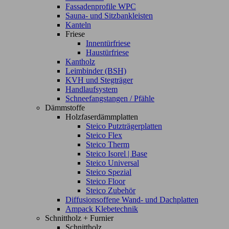
Fassadenprofile WPC
Sauna- und Sitzbankleisten
Kanteln
Friese
Innentürfriese
Haustürfriese
Kantholz
Leimbinder (BSH)
KVH und Stegträger
Handlaufsystem
Schneefangstangen / Pfähle
Dämmstoffe
Holzfaserdämmplatten
Steico Putzträgerplatten
Steico Flex
Steico Therm
Steico Isorel | Base
Steico Universal
Steico Spezial
Steico Floor
Steico Zubehör
Diffusionsoffene Wand- und Dachplatten
Ampack Klebetechnik
Schnittholz + Furnier
Schnittholz