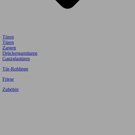
Türen
Türen
Zargen
Drückergarnituren
Ganzglastüren
Tür-Rohlinge
Friese
Zubehör