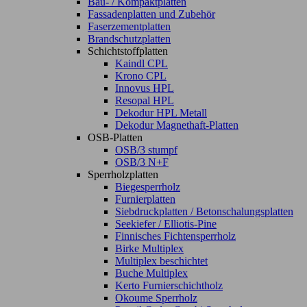
Bau- / Kompaktplatten
Fassadenplatten und Zubehör
Faserzementplatten
Brandschutzplatten
Schichtstoffplatten
Kaindl CPL
Krono CPL
Innovus HPL
Resopal HPL
Dekodur HPL Metall
Dekodur Magnethaft-Platten
OSB-Platten
OSB/3 stumpf
OSB/3 N+F
Sperrholzplatten
Biegesperrholz
Furnierplatten
Siebdruckplatten / Betonschalungsplatten
Seekiefer / Elliotis-Pine
Finnisches Fichtensperrholz
Birke Multiplex
Multiplex beschichtet
Buche Multiplex
Kerto Furnierschichtholz
Okoume Sperrholz