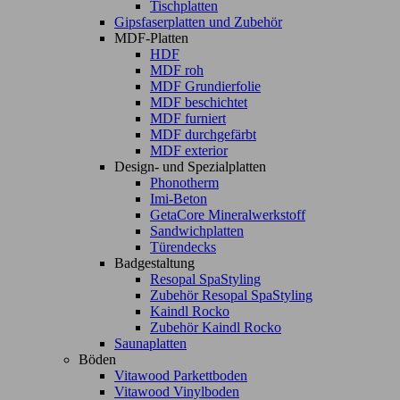
Tischplatten
Gipsfaserplatten und Zubehör
MDF-Platten
HDF
MDF roh
MDF Grundierfolie
MDF beschichtet
MDF furniert
MDF durchgefärbt
MDF exterior
Design- und Spezialplatten
Phonotherm
Imi-Beton
GetaCore Mineralwerkstoff
Sandwichplatten
Türendecks
Badgestaltung
Resopal SpaStyling
Zubehör Resopal SpaStyling
Kaindl Rocko
Zubehör Kaindl Rocko
Saunaplatten
Böden
Vitawood Parkettboden
Vitawood Vinylboden