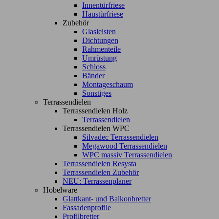
Innentürfriese
Haustürfriese
Zubehör
Glasleisten
Dichtungen
Rahmenteile
Umrüstung
Schloss
Bänder
Montageschaum
Sonstiges
Terrassendielen
Terrassendielen Holz
Terrassendielen
Terrassendielen WPC
Silvadec Terrassendielen
Megawood Terrassendielen
WPC massiv Terrassendielen
Terrassendielen Resysta
Terrassendielen Zubehör
NEU: Terrassenplaner
Hobelware
Glattkant- und Balkonbretter
Fassadenprofile
Profilbretter