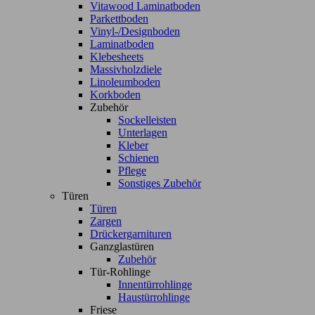
Vitawood Laminatboden
Parkettboden
Vinyl-/Designboden
Laminatboden
Klebesheets
Massivholzdiele
Linoleumboden
Korkboden
Zubehör
Sockelleisten
Unterlagen
Kleber
Schienen
Pflege
Sonstiges Zubehör
Türen
Türen
Zargen
Drückergarnituren
Ganzglastüren
Zubehör
Tür-Rohlinge
Innentürrohlinge
Haustürrohlinge
Friese