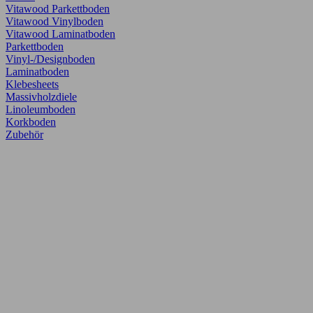
Vitawood Parkettboden
Vitawood Vinylboden
Vitawood Laminatboden
Parkettboden
Vinyl-/Designboden
Laminatboden
Klebesheets
Massivholzdiele
Linoleumboden
Korkboden
Zubehör