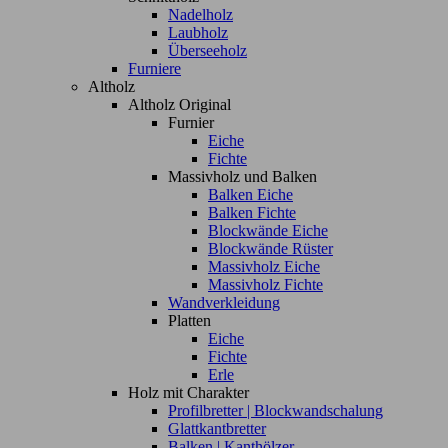
Nadelholz
Laubholz
Überseeholz
Furniere
Altholz
Altholz Original
Furnier
Eiche
Fichte
Massivholz und Balken
Balken Eiche
Balken Fichte
Blockwände Eiche
Blockwände Rüster
Massivholz Eiche
Massivholz Fichte
Wandverkleidung
Platten
Eiche
Fichte
Erle
Holz mit Charakter
Profilbretter | Blockwandschalung
Glattkantbretter
Balken | Kanthölzer